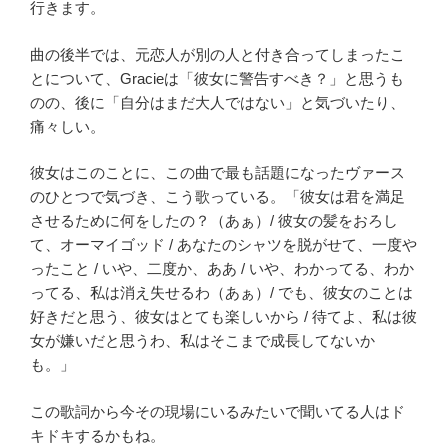
行きます。
曲の後半では、元恋人が別の人と付き合ってしまったこ
とについて、Gracieは「彼女に警告すべき？」と思うも
のの、後に「自分はまだ大人ではない」と気づいたり、
痛々しい。
彼女はこのことに、この曲で最も話題になったヴァース
のひとつで気づき、こう歌っている。「彼女は君を満足
させるために何をしたの？（あぁ）/ 彼女の髪をおろし
て、オーマイゴッド / あなたのシャツを脱がせて、一度や
ったこと / いや、二度か、ああ / いや、わかってる、わか
ってる、私は消え失せるわ（あぁ）/ でも、彼女のことは
好きだと思う、彼女はとても楽しいから / 待てよ、私は彼
女が嫌いだと思うわ、私はそこまで成長してないか
も。」
この歌詞から今その現場にいるみたいで聞いてる人はド
キドキするかもね。