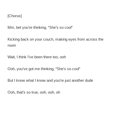
[Chorus]
Mm, bet you’re thinking, “She’s so cool”
Kicking back on your couch, making eyes from across the
room
Wait, I think I’ve been there too, ooh
Ooh, you’ve got me thinking, “She’s so cool”
But I know what I know and you’re just another dude
Ooh, that’s so true, ooh, ooh, oh