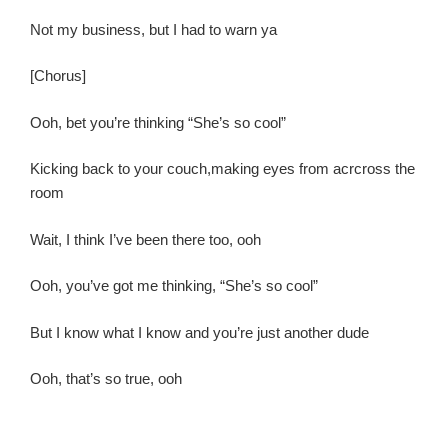
Not my business, but I had to warn ya
[Chorus]
Ooh, bet you’re thinking “She’s so cool”
Kicking back to your couch,making eyes from acrcross the
room
Wait, I think I’ve been there too, ooh
Ooh, you’ve got me thinking, “She’s so cool”
But I know what I know and you’re just another dude
Ooh, that’s so true, ooh