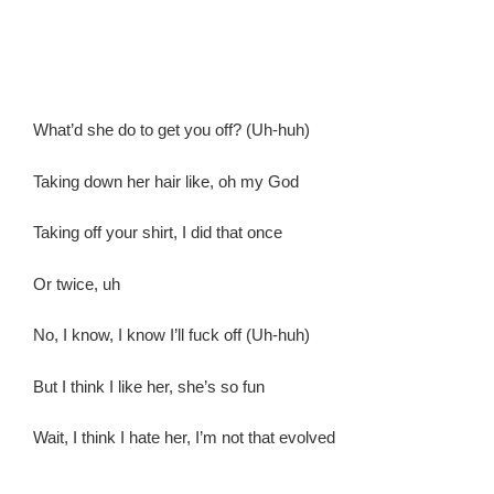
What’d she do to get you off? (Uh-huh)
Taking down her hair like, oh my God
Taking off your shirt, I did that once
Or twice, uh
No, I know, I know I’ll fuck off (Uh-huh)
But I think I like her, she’s so fun
Wait, I think I hate her, I’m not that evolved