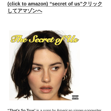
(click to amazon) “secret of us”クリック
してアマゾンへ
“That’s So True
” is a song by American singer-songwriter