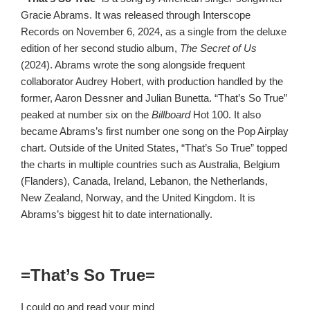
Gracie Abrams. It was released through Interscope
Records on November 6, 2024, as a single from the deluxe
edition of her second studio album,
The Secret of Us
(2024). Abrams wrote the song alongside frequent
collaborator Audrey Hobert, with production handled by the
former, Aaron Dessner and Julian Bunetta. “That’s So True”
peaked at number six on the
Billboard
Hot 100. It also
became Abrams’s first number one song on the Pop Airplay
chart. Outside of the United States, “That’s So True” topped
the charts in multiple countries such as Australia, Belgium
(Flanders), Canada, Ireland, Lebanon, the Netherlands,
New Zealand, Norway, and the United Kingdom. It is
Abrams’s biggest hit to date internationally.
=That’s So True=
I could go and read your mind