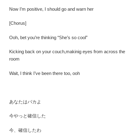
Now I’m positive, I should go and warn her
[Chorus]
Ooh, bet you’re thinking “She’s so cool”
Kicking back on your couch,makinig eyes from across the
room
Wait, I think I’ve been there too, ooh
あなたはバカよ
今やっと確信した
今、確信したわ