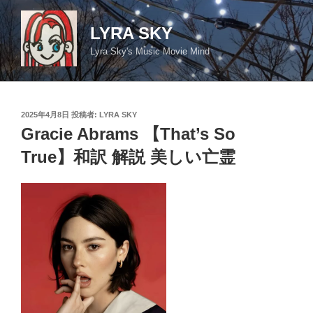
コ
ン
LYRA SKY
テ
Lyra Sky's Music Movie Mind
ン
ツ
へ
ス
投
2025年4月8日
投稿者:
LYRA SKY
キ
稿
Gracie Abrams 【That’s So
日:
ッ
True】和訳 解説 美しい亡霊
プ