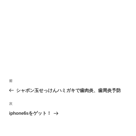
投
前
前
稿
の
シャボン玉せっけんハミガキで歯肉炎、歯周炎予防
ナ
投
ビ
稿
次
次
ゲ
の
iphone6sをゲット！
投
ー
稿
シ