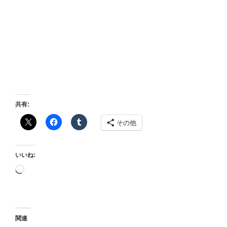
共有:
その他
いいね:
読
み
込
み
中…
関連