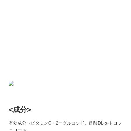
<成分>
有効成分→ビタミンC・2ーグルコシド、酢酸DL-α-トコフ
ェロール、