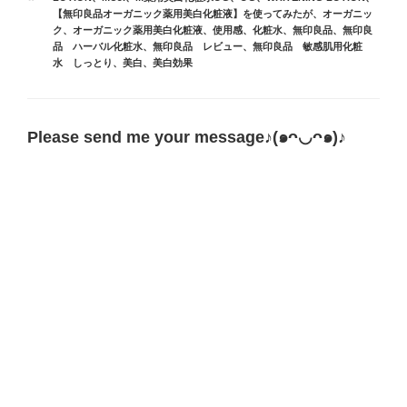
ゴ
グ
【無印良品オーガニック薬用美白化粧液】を使ってみたが
、
オーガニッ
リ
ク
、
オーガニック薬用美白化粧液
、
使用感
、
化粧水
、
無印良品
、
無印良
ー
品 ハーバル化粧水
、
無印良品 レビュー
、
無印良品 敏感肌用化粧
水 しっとり
、
美白
、
美白効果
Please send me your message♪(๑ᴖ◡ᴖ๑)♪