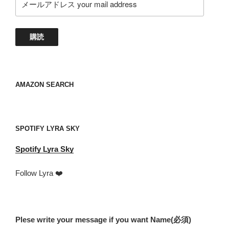
ー
ル
ア
購読
ド
レ
ス
your
AMAZON SEARCH
mail
address
SPOTIFY LYRA SKY
Spotify
Lyra Sky
Follow Lyra ❤️
Plese write your message if you want Name
(必須)