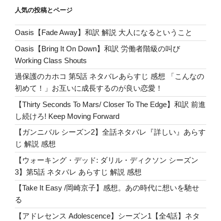
ョ
人気の投稿とページ
ン
Oasis【Fade Away】和訳 解説 大人になるということ
Oasis【Bring It On Down】和訳 労働者階級の叫び
Working Class Shouts
過保護のカホコ 第5話 ネタバレあらすじ 感想 「こんなの
初めて！」お互いに成長するのが良い恋愛！
【Thirty Seconds To Mars/ Closer To The Edge】和訳 前進
し続けろ! Keep Moving Forward
【ガンニバル シーズン2】全話ネタバレ『詳しい』あらす
じ 解説 感想
【ウォーキング・デッド: ダリル・ディクソン シーズン
3】第5話 ネタバレ あらすじ 解説 感想
【Take It Easy /岡崎京子】感想。あの時代に想いを馳せ
る
【アドレセンス Adolescence】シーズン1【全4話】ネタ