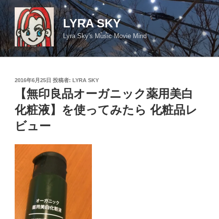
コ
ン
LYRA SKY
テ
Lyra Sky's Music Movie Mind
ン
ツ
へ
ス
投
2016年6月25日
投稿者:
LYRA SKY
キ
稿
【無印良品オーガニック薬用美白
日:
ッ
化粧液】を使ってみたら 化粧品レ
プ
ビュー