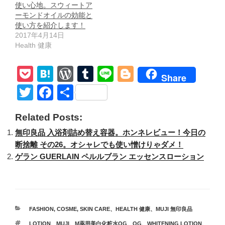
使い心地。スウィートア
ーモンドオイルの効能と
使い方を紹介します！
2017年4月14日
Health 健康
P
H
W
T
Li
Bl
Share
o
at
or
u
n
o
T
F
共
ck
e
d
m
e
g
wi
a
有
Related Posts:
et
n
Pr
bl
g
tt
c
無印良品 入浴剤詰め替え容器。ホンネレビュー！今日の
a
e
r
er
er
e
断捨離 その26。オシャレでも使い憎けりゃダメ！
ss
b
ゲラン GUERLAIN ペルルブラン エッセンスローション
o
o
k
カ
FASHION, COSME, SKIN CARE
、
HEALTH 健康
、
MUJI 無印良品
テ
タ
LOTION
、
MUJI
、
M薬用美白化粧水OG
、
OG
、
WHITENING LOTION
、