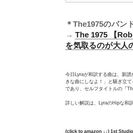
＊The1975の
→
The 1975 【Rob
を気取るのが大人のト
今日Lyraが和訳する曲は、新
きな曲にしなよ！」と騒ぎ立てるの
であり、セルフタイトルの『The
詳しい解説は、LyraのHipな
(click to amazon ↓↓) 1st Stud