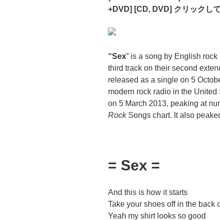
+DVD] [CD, DVD] クリック
“Sex
” is a song by English rock
third track on their second ext
released as a single on 5 Octob
modern rock radio in the United 
on 5 March 2013, peaking at nu
Rock
Songs chart. It also peake
= Sex =
And this is how it starts
Take your shoes off in the back 
Yeah my shirt looks so good