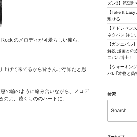
ズン3】第5話 
【Take It 
馳せる
【アドレセンス 
ネタバレ 詳し
op Rock のメロディが可愛らしい彼ら。
【ガンニバル
解説 漫画との
ニバル博士！
【ウォーキング
取り上げて来てるから皆さんご存知だと思
バレ｢本物と偽物
な知恵の輪のように絡み合いながら、メロデ
検索
るのよ、聴くもののハートに。
アーカイブ