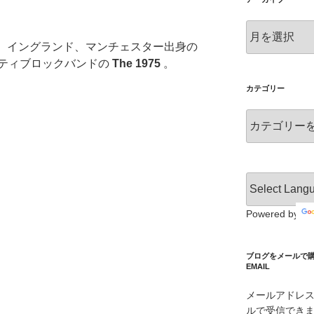
ア
ー
は、イングランド、マンチェスター出身の
カ
ティブロックバンドの
The 1975
。
イ
ブ
カテゴリー
カ
テ
ゴ
リ
ー
Powered by
ブログをメールで購読 S
EMAIL
メールアドレ
ルで受信でき