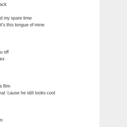
back
d my spare time
t’s this tongue of mine
u off
sex
s film
hat ‘cause he still looks cool
om