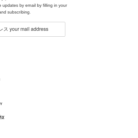
 updates by email by filling in your
and subscribing.
H
KY
ky