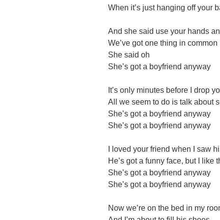
When it’s just hanging off your 
And she said use your hands an
We’ve got one thing in common i
She said oh
She’s got a boyfriend anyway
It’s only minutes before I drop yo
All we seem to do is talk about 
She’s got a boyfriend anyway
She’s got a boyfriend anyway
I loved your friend when I saw hi
He’s got a funny face, but I like t
She’s got a boyfriend anyway
She’s got a boyfriend anyway
Now we’re on the bed in my ro
And I’m about to fill his shoes