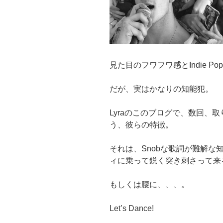
見た目のフワフワ感とIndie P
だが、実はかなりの知能犯。
Lyraのこのブログで、数回、
う、彼らの特徴。
それは、Snobな歌詞が難解
ィに乗って鋭く突き刺さって来
もしくは腰に、、、。
Let’s Dance!