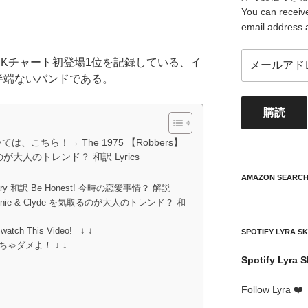
You can receive
email address 
メ
UKチャート初登場1位を記録している、イ
ー
半端ないバンドである。
ル
ア
購読
ド
レ
は、こちら！→ The 1975 【Robbers】
ス
取るのが大人のトレンド？ 和訳 Lyrics
your
mail
AMAZON SEARC
Is Scary 和訳 Be Honest! 今時の恋愛事情？ 解説
address
 Bonnie & Clyde を気取るのが大人のトレンド？ 和
t watch This Video! ↓ ↓
SPOTIFY LYRA S
ゃダメよ！ ↓ ↓
Spotify
Lyra S
Follow Lyra ❤️