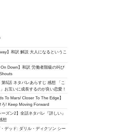
ジ
e Away】和訳 解説 大人になるというこ
g It On Down】和訳 労働者階級の叫び
Shouts
 第5話 ネタバレあらすじ 感想 「こ
！」お互いに成長するのが良い恋愛！
ds To Mars/ Closer To The Edge】
Keep Moving Forward
シーズン2】全話ネタバレ『詳しい』
感想
・デッド: ダリル・ディクソン シー