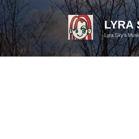
コ
ン
テ
LYRA 
ン
ツ
Lyra Sky's Mus
へ
ス
キ
ッ
プ