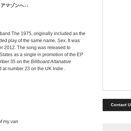
してアマゾンへ↓↓
 band The 1975, originally included as the
ended play of the same name,
Sex
. It was
er 2012.
The song was released to
States as a single in promotion of the EP
mber 35 on the
Billboard Altanative
d at number 23 on the UK Indie .
Contact U
of my van