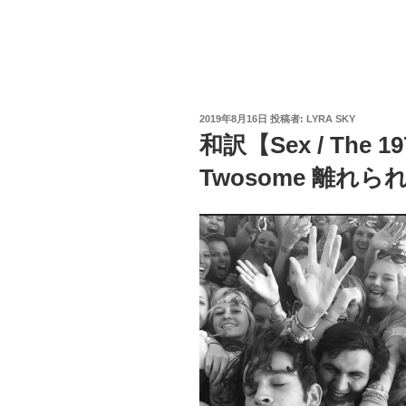
投
2019年8月16日
投稿者:
LYRA SKY
稿
和訳【Sex / The 19
日:
Twosome 離れら