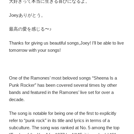
大好きって本当に生きる喜びになるよ。
Joeyありがとう。
最高の愛を感じる〜♪
Thanks for giving us beautiful songs,Joey! I’ll be able to live
tomorrow with your songs!
One of the Ramones’ most beloved songs “Sheena Is a
Punk Rocker” has been covered several times by other
bands and featured in the Ramones’ live set for over a
decade.
The song is notable for being one of the first to explicitly
refer to “punk rock” in its title and lyrics in terms of a
subculture. The song was ranked at No. 5 among the top