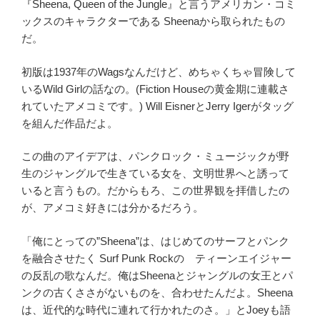
『Sheena, Queen of the Jungle』と言うアメリカン・コミ
ックスのキャラクターである Sheenaから取られたもの
だ。
初版は1937年のWagsなんだけど、めちゃくちゃ冒険して
いるWild Girlの話なの。(Fiction Houseの黄金期に連載さ
れていたアメコミです。) Will EisnerとJerry Igerがタッグ
を組んだ作品だよ。
この曲のアイデアは、パンクロック・ミュージックが野
生のジャングルで生きている女を、文明世界へと誘って
いると言うもの。だからもろ、この世界観を拝借したの
が、アメコミ好きには分かるだろう。
「俺にとっての”Sheena”は、はじめてのサーフとパンク
を融合させたく Surf Punk Rockの ティーンエイジャー
の反乱の歌なんだ。俺はSheenaとジャングルの女王とパ
ンクの古くささがないものを、合わせたんだよ。Sheena
は、近代的な時代に連れて行かれたのさ。」とJoeyも語