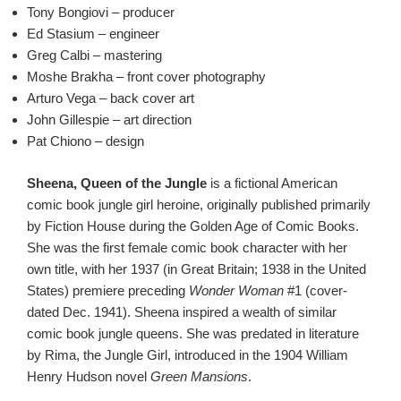
Tony Bongiovi – producer
Ed Stasium – engineer
Greg Calbi – mastering
Moshe Brakha – front cover photography
Arturo Vega – back cover art
John Gillespie – art direction
Pat Chiono – design
Sheena, Queen of the Jungle
is a fictional American
comic book jungle girl heroine, originally published primarily
by Fiction House during the Golden Age of Comic Books.
She was the first female comic book character with her
own title, with her 1937 (in Great Britain; 1938 in the United
States) premiere preceding
Wonder Woman
#1 (cover-
dated Dec. 1941). Sheena inspired a wealth of similar
comic book jungle queens. She was predated in literature
by Rima, the Jungle Girl, introduced in the 1904 William
Henry Hudson novel
Green Mansions
.