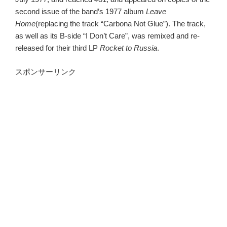
second issue of the band’s 1977 album
Leave
Home
(replacing the track “Carbona Not Glue”). The track,
as well as its B-side “I Don’t Care”, was remixed and re-
released for their third LP
Rocket to Russia
.
スポンサーリンク