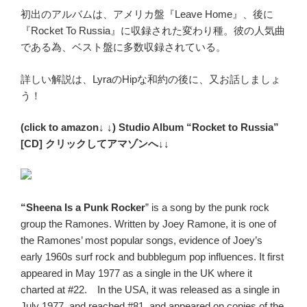
初出のアルバムは、アメリカ盤『Leave Home』、後に
『Rocket To Russia』に収録された変わり種。彼の人気曲
である為、ベスト盤に多数収録されている。
詳しい解説は、LyraのHipな和約の後に、又お話しましょ
う！
(click to amazon↓ ↓) Studio Album “Rocket to Russia”
[CD] クリックしてアマゾンへ↓↓
“Sheena Is a Punk Rocker
” is a song by the punk rock
group the Ramones. Written by Joey Ramone, it is one of
the Ramones’ most popular songs, evidence of Joey’s
early 1960s surf rock and bubblegum pop influences. It first
appeared in May 1977 as a single in the UK where it
charted at #22.
In the USA, it was released as a single in
July 1977, and reached #81, and appeared on copies of the