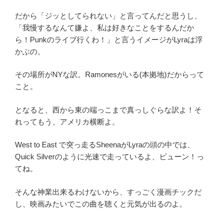
だから「ジッとしてられない」と言ってんだと思うし、
「我慢するなんて嫌よ、私は好きなことをするんだか
ら！Punkのライブ行くわ！」と言うイメージがLyraは浮
かぶの。
その場所がNYな訳。Ramonesがいる(本拠地)だからって
こと。
となると、西から東の端っこまで真っしぐらな訳よ！そ
れってもう、アメリカ横断よ。
West to East で突っ走るSheenaがLyraの頭の中では、
Quick Silverのように光速で走っているよ、ビューン！っ
てね。
そんな神業出来るわけないから、すっごく漫画チックだ
し、映画みたいでこの曲を聴くと元気が出るのよ。