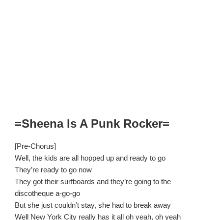
=Sheena Is A Punk Rocker=
[Pre-Chorus]
Well, the kids are all hopped up and ready to go
They’re ready to go now
They got their surfboards and they’re going to the
discotheque a-go-go
But she just couldn’t stay, she had to break away
Well New York City really has it all oh yeah, oh yeah