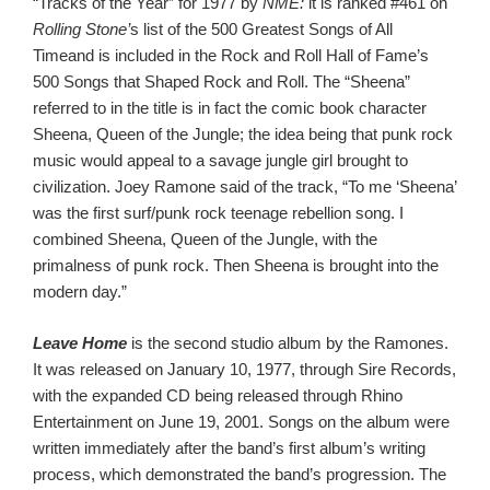
“Tracks of the Year” for 1977 by
NME:
it is ranked #461 on
Rolling Stone’
s list of the 500 Greatest Songs of All
Time
and is included in the Rock and Roll Hall of Fame’s
500 Songs that Shaped Rock and Roll.
The “Sheena”
referred to in the title is in fact the comic book character
Sheena, Queen of the Jungle; the idea being that punk rock
music would appeal to a savage jungle girl brought to
civilization. Joey Ramone said of the track, “To me ‘Sheena’
was the first surf/punk rock teenage rebellion song. I
combined Sheena, Queen of the Jungle, with the
primalness of punk rock. Then Sheena is brought into the
modern day.”
Leave Home
is the second studio album by the Ramones.
It was released on January 10, 1977, through Sire Records,
with the expanded CD being released through Rhino
Entertainment on June 19, 2001. Songs on the album were
written immediately after the band’s first album’s writing
process, which demonstrated the band’s progression. The