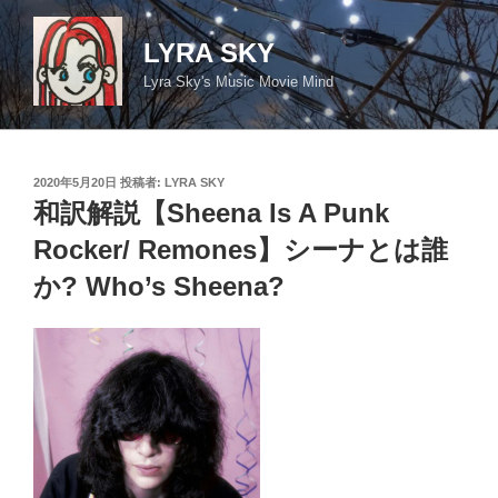
コ
ン
LYRA SKY
テ
Lyra Sky's Music Movie Mind
ン
ツ
へ
ス
投
2020年5月20日
投稿者:
LYRA SKY
キ
稿
和訳解説【Sheena Is A Punk
日:
ッ
Rocker/ Remones】シーナとは誰
プ
か? Who’s Sheena?