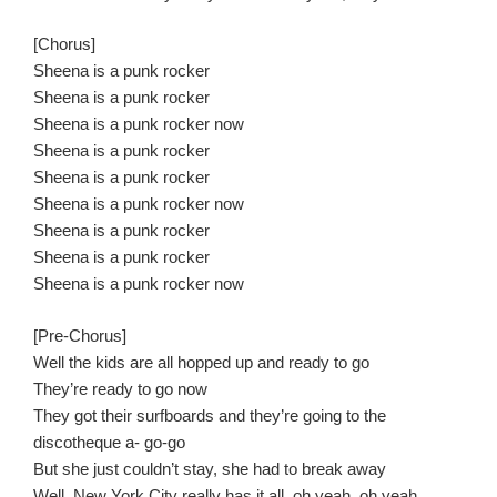
[Chorus]
Sheena is a punk rocker
Sheena is a punk rocker
Sheena is a punk rocker now
Sheena is a punk rocker
Sheena is a punk rocker
Sheena is a punk rocker now
Sheena is a punk rocker
Sheena is a punk rocker
Sheena is a punk rocker now
[Pre-Chorus]
Well the kids are all hopped up and ready to go
They’re ready to go now
They got their surfboards and they’re going to the
discotheque a- go-go
But she just couldn’t stay, she had to break away
Well, New York City really has it all, oh yeah, oh yeah