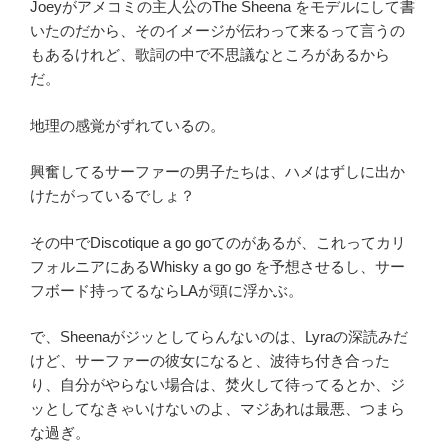
Joeyがアメコミの主人公のThe Sheena をモデルにして書
いたのだから、そのイメージが伝わって来るって言うの
もあるけれど、歌詞の中で不思議なところがあるから
だ。
地理の感覚がずれているの。
興奮してるサーファーの男子たちは、ハメはずしに出か
けたがっているでしょ？
その中でDiscotique a go goてのがあるが、これってカリ
フォルニアにあるWhisky a go go を予想させるし、サー
フボード持ってるならLAが頭に浮かぶ。
で、Sheenaがジッとしてらんないのは、Lyraの深読みだ
けど、サーファーの彼女になると、波待ち付き合った
り、自分がやらない場合は、焚火して待ってるとか、ジ
ッとしてなきゃいけないのよ、マジあれは最悪、つまら
な過ぎ。