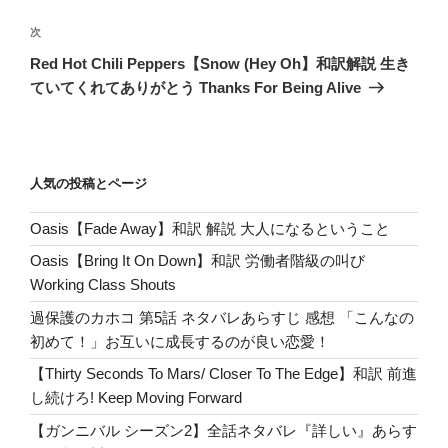
ビ
稿
ゲ
次
次
の
ー
Red Hot Chili Peppers【Snow (Hey Oh】和訳解説 生き
投
シ
ていてくれてありがとう Thanks For Being Alive
稿
ョ
ン
人気の投稿とページ
Oasis【Fade Away】和訳 解説 大人になるということ
Oasis【Bring It On Down】和訳 労働者階級の叫び
Working Class Shouts
過保護のカホコ 第5話 ネタバレあらすじ 感想 「こんなの
初めて！」お互いに成長するのが良い恋愛！
【Thirty Seconds To Mars/ Closer To The Edge】和訳 前進
し続けろ! Keep Moving Forward
【ガンニバル シーズン2】全話ネタバレ『詳しい』あらす