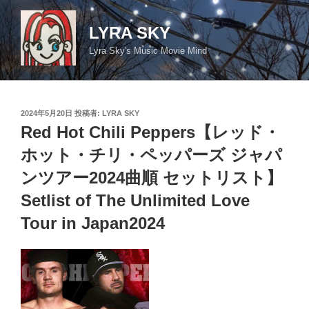
コ
ン
LYRA SKY
テ
Lyra Sky's Music Movie Mind
ン
ツ
へ
ス
投
2024年5月20日
投稿者:
LYRA SKY
キ
稿
Red Hot Chili Peppers【レッド・
日:
ッ
ホット・チリ・ペッパーズ ジャパ
プ
ンツアー2024曲順 セットリスト】
Setlist of The Unlimited Love
Tour in Japan2024