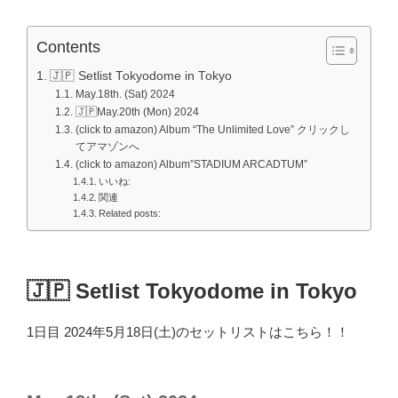
Contents
🇯🇵 Setlist Tokyodome in Tokyo
May.18th. (Sat) 2024
🇯🇵May.20th (Mon) 2024
(click to amazon) Album “The Unlimited Love” クリックし
てアマゾンへ
(click to amazon) Album”STADIUM ARCADTUM”
いいね:
関連
Related posts:
🇯🇵 Setlist Tokyodome in Tokyo
1日目 2024年5月18日(土)のセットリストはこちら！！