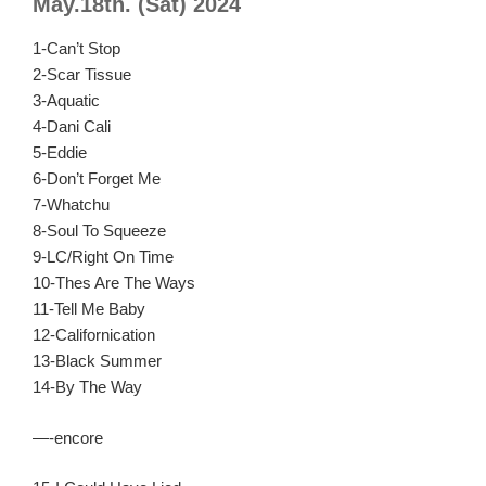
May.18th. (Sat) 2024
1-Can’t Stop
2-Scar Tissue
3-Aquatic
4-Dani Cali
5-Eddie
6-Don’t Forget Me
7-Whatchu
8-Soul To Squeeze
9-LC/Right On Time
10-Thes Are The Ways
11-Tell Me Baby
12-Californication
13-Black Summer
14-By The Way
—-encore