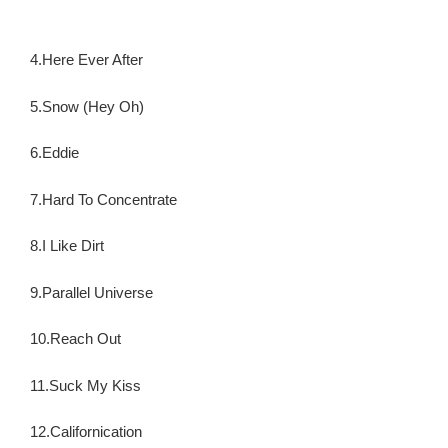
4.Here Ever After
5.Snow (Hey Oh)
6.Eddie
7.Hard To Concentrate
8.I Like Dirt
9.Parallel Universe
10.Reach Out
11.Suck My Kiss
12.Californication