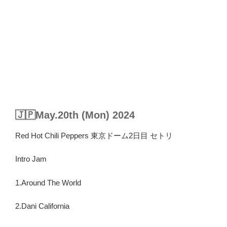
🇯🇵May.20th (Mon) 2024
Red Hot Chili Peppers 東京ドーム2日目 セトリ
Intro Jam
1.Around The World
2.Dani California