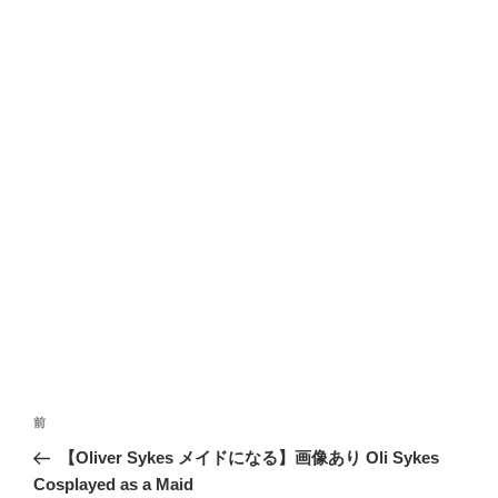
投
前
前
稿
の
【Oliver Sykes メイドになる】画像あり Oli Sykes
ナ
投
Cosplayed as a Maid