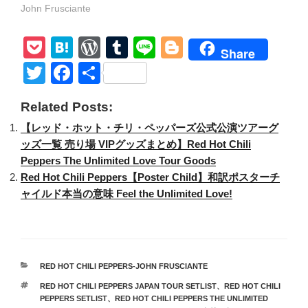
John Frusciante
P
H
W
T
Li
Bl
Share
o
at
or
u
n
o
T
F
共
ck
e
d
m
e
g
wi
a
有
Related Posts:
et
n
Pr
bl
g
tt
c
【レッド・ホット・チリ・ペッパーズ公式公演ツアーグ
a
e
r
er
er
e
ッズ一覧 売り場 VIPグッズまとめ】Red Hot Chili
ss
b
Peppers The Unlimited Love Tour Goods
o
Red Hot Chili Peppers【Poster Child】和訳ポスターチ
ャイルド本当の意味 Feel the Unlimited Love!
o
k
カ
RED HOT CHILI PEPPERS-JOHN FRUSCIANTE
テ
タ
RED HOT CHILI PEPPERS JAPAN TOUR SETLIST
、
RED HOT CHILI
ゴ
グ
PEPPERS SETLIST
、
RED HOT CHILI PEPPERS THE UNLIMITED
リ