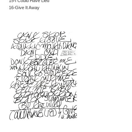
15-I Could Have Lied
16-Give It Away