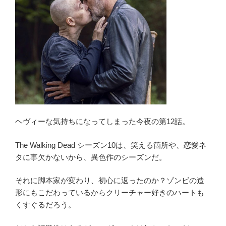
話
ネ
タ
バ
レ
感
想
“人
間
の
ヘヴィーな気持ちになってしまった今夜の第12話。
終
わ
The Walking Dead シーズン10は、笑える箇所や、恋愛ネ
ら
タに事欠かないから、異色作のシーズンだ。
せ
方”ツ
それに脚本家が変わり、初心に返ったのか？ゾンビの造
ッ
形にもこだわっているからクリーチャー好きのハートも
コ
くすぐるだろう。
ミ
ポ