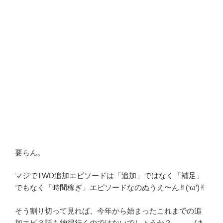
要らん。
マジでTWD追加エピソードは「追加」ではなく「補足」
でもなく「時間稼ぎ」エピソードなのぬうえ〜ん✌︎(‘ω’)✌︎
そう割り切って見れば、今年から始まったこれまでの追
加エピ３話も納得行くのではないでしょうか？、、、(ま