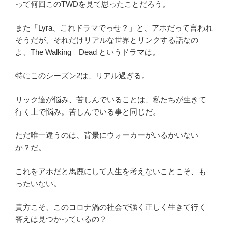
来
って何回このTWDを見て思ったことだろう。
世
また「Lyra、これドラマでっせ？」と、アホだって言われ
紀
そうだが、それだけリアルな世界とリンクする話なの
ブ
よ、The Walking Dead というドラマは。
ラ
ジ
特にこのシーズン2は、リアル過ぎる。
ル
状
リック達が悩み、苦しんでいることは、私たちが生きて
態」
行く上で悩み。苦しんでいる事と同じだ。
ツ
ッ
ただ唯一違うのは、背景にウォーカーがいるかいない
コ
か？だ。
ミ
ポ
これをアホだと馬鹿にして人生を考えないことこそ、も
イ
ったいない。
ン
ト
貴方こそ、このコロナ渦の社会で強く正しく生きて行く
あ
答えは見つかっているの？
ら