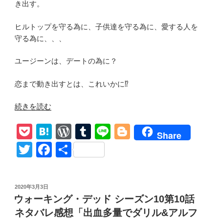
き出す。
最
期
ヒルトップを守る為に、子供達を守る為に、愛する人を
感
守る為に、、、
想
あ
ユージーンは、デートの為に？
ら
す
恋まで動き出すとは、これいかに⁉︎
じ”
の
“ウ
続きを読む
ォ
P
H
W
T
Li
Bl
ー
Share
キ
o
at
or
u
n
o
T
F
共
ン
ck
e
d
m
e
g
wi
a
有
グ・
et
n
Pr
bl
g
tt
c
デ
投
2020年3月3日
ッ
a
e
r
er
er
e
稿
ウォーキング・デッド シーズン10第10話
ド
日:
ss
b
シ
ネタバレ感想「出血多量でダリル&アルフ