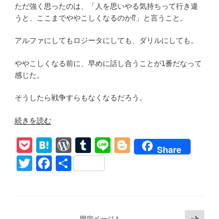
ただ強く思ったのは、「人を思いやる気持ちって行き違
「寸
うと、ここまでややこしくなるのか⁉︎」と言うこと。
止
め
アルファにしてもロジータにしても、ダリルにしても。
KISS
で
ややこしくなる前に、早めに話し合うことが1番だなって
ユ
感じた。
ー
ジ
そうしたら戦争すらもなくなるだろう。
ー
ン
“ウ
続きを読む
ク
ォ
ー
P
H
W
T
Li
Bl
ー
Share
ラ
キ
o
at
or
u
n
o
T
F
共
ク
ン
ck
e
d
m
e
g
ラ」
wi
a
有
グ・
感
et
n
Pr
bl
g
tt
c
デ
想
ッ
a
e
r
er
er
e
あ
ド
投
次