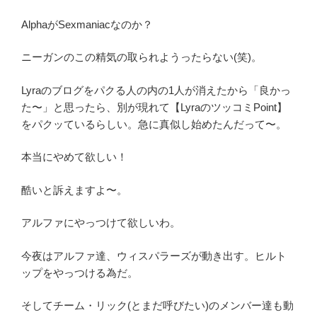
ミ
AlphaがSexmaniacなのか？
ポ
イ
ニーガンのこの精気の取られようったらない(笑)。
ン
ト
Lyraのブログをパクる人の内の1人が消えたから「良かっ
多
た〜」と思ったら、別が現れて【LyraのツッコミPoint】
重
をパクッているらしい。急に真似し始めたんだって〜。
人
格
本当にやめて欲しい！
キ
ャ
酷いと訴えますよ〜。
ロ
ル
アルファにやっつけて欲しいわ。
と
ア
今夜はアルファ達、ウィスパラーズが動き出す。ヒルト
ル
ップをやっつける為だ。
フ
ァ
そしてチーム・リック(とまだ呼びたい)のメンバー達も動
の