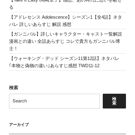
ダ
る
リ
【アドレセンス Adolescence】シーズン1【全4話】ネタ
ル
バレ 詳しいあらすじ 解説 感想
&
【ガンニバル】詳しいキャラクター・キャスト一覧解説
ア
漫画との違い 全話あらすじ コレで貴方もガンニバル博
ル
士！
フ
ァ
【ウォーキング・デッド シーズン11第12話】ネタバレ
ガ
｢本物と偽物の違い｣あらすじ感想 TWD11-12
チ
話」
あ
検索
ら
検
す
索
じ”
の
アーカイブ