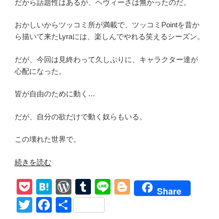
だから話題性はあるが、ヘヴィーさは無かったのだ。
イ
ン
おかしいからツッコミ所が満載で、ツッコミPointを昔か
ト
ら描いて来たLyraには、楽しんでやれる笑えるシーズン。
Way
to
だが、今回は見終わって久しぶりに、キャラクター達が
Final
心配になった。
Season
あ
皆が自由のために動く…
ら
す
だが、自分の欲だけで動く奴らもいる。
じ”
の
この壊れた世界で。
“ウ
続きを読む
ォ
P
H
W
T
Li
Bl
ー
Share
キ
o
at
or
u
n
o
T
F
共
ン
ck
e
d
m
e
g