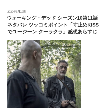
wi
a
有
グ・
et
n
Pr
bl
g
tt
c
デ
投
2020年3月10日
ッ
a
e
r
er
er
e
稿
ウォーキング・デッド シーズン10第11話
ド
日:
ss
b
シ
ネタバレ ツッコミポイント「寸止めKISS
o
ー
でユージーン クーラクラ」感想あらすじ
ズ
o
ン
k
10
第
12
話
ネ
タ
バ
レ
ツ
ッ
コ