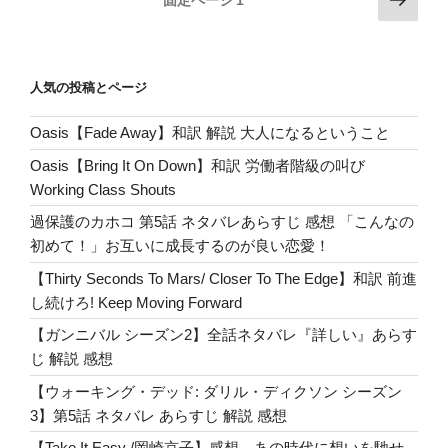
ss
ら
固定ページ
1
b
シ
の
稿
す
o
ー
ペ
じ”
の
ズ
ー
o
の
ペ
ン
人気の投稿とページ
ジ
k
ー
10
Oasis【Fade Away】和訳 解説 大人になるということ
ジ
第
10
送
Oasis【Bring It On Down】和訳 労働者階級の叫び
話
り
Working Class Shouts
ネ
過保護のカホコ 第5話 ネタバレあらすじ 感想 「こんなの
タ
初めて！」お互いに成長するのが良い恋愛！
バ
レ
【Thirty Seconds To Mars/ Closer To The Edge】和訳 前進
感
し続けろ! Keep Moving Forward
想
【ガンニバル シーズン2】全話ネタバレ『詳しい』あらす
「出
じ 解説 感想
血
【ウォーキング・デッド: ダリル・ディクソン シーズン
多
3】第5話 ネタバレ あらすじ 解説 感想
量
で
【Take It Easy /岡崎京子】感想。あの時代に想いを馳せ