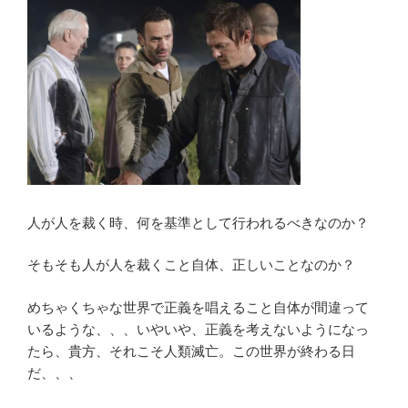
k
10】
第
20
話
ネ
タ
バ
レ
(有
無)
人が人を裁く時、何を基準として行われるべきなのか？
感
想
そもそも人が人を裁くこと自体、正しいことなのか？
「プ
リ
めちゃくちゃな世界で正義を唱えること自体が間違って
ン
いるような、、、いやいや、正義を考えないようになっ
セ
たら、貴方、それこそ人類滅亡。この世界が終わる日
ス
だ、、、
未