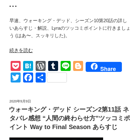
• • •
早速、ウォーキング・デッド、シーズン10第20話の詳し
いあらすじ・解説、Lyraのツッコミポイントに行きましょ
う (はあ〜、スッキリした)。
“【ウ
続きを読む
ォ
P
H
W
T
Li
Bl
ー
Share
キ
o
at
or
u
n
o
T
F
共
ン
ck
e
d
m
e
g
wi
a
有
グ・
et
n
Pr
bl
g
tt
c
デ
投
2020年9月9日
ッ
a
e
r
er
er
e
稿
ウォーキング・デッド シーズン2第11話 ネ
ド
日:
ss
b
シ
タバレ感想 “人間の終わらせ方”ツッコミポ
o
ー
イント Way to Final Season あらすじ
ズ
o
ン