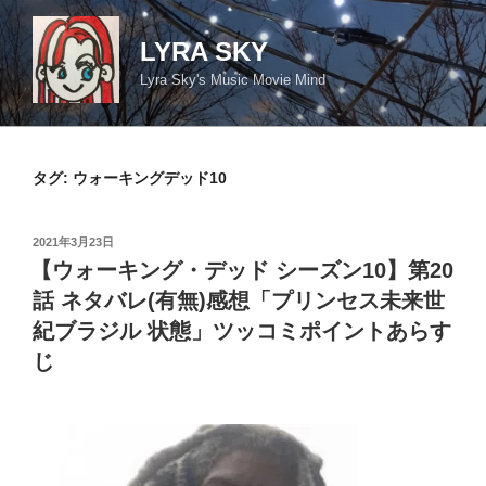
コ
ン
LYRA SKY
テ
Lyra Sky's Music Movie Mind
ン
ツ
へ
ス
タグ:
ウォーキングデッド10
キ
ッ
投
2021年3月23日
プ
稿
【ウォーキング・デッド シーズン10】第20
日:
話 ネタバレ(有無)感想「プリンセス未来世
紀ブラジル 状態」ツッコミポイントあらす
じ