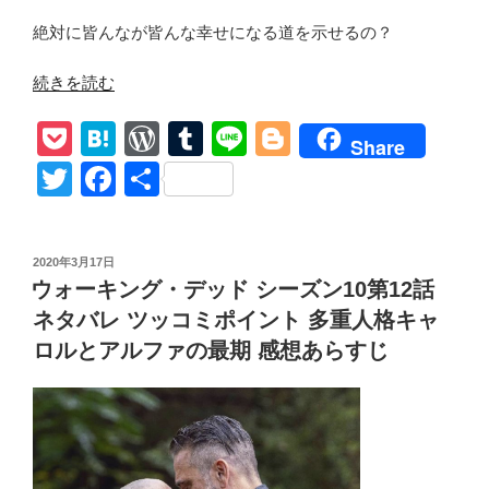
す
絶対に皆んなが皆んな幸せになる道を示せるの？
じ”
の
“ウ
続きを読む
ォ
P
H
W
T
Li
Bl
ー
Share
キ
o
at
or
u
n
o
T
F
共
ン
ck
e
d
m
e
g
wi
a
有
グ・
et
n
Pr
bl
g
tt
c
デ
投
2020年3月17日
ッ
a
e
r
er
er
e
稿
ウォーキング・デッド シーズン10第12話
ド
日:
ss
b
シ
ネタバレ ツッコミポイント 多重人格キャ
o
ー
ロルとアルファの最期 感想あらすじ
ズ
o
ン
k
2
第
11