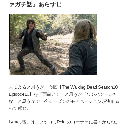
o
ー
ァガチ話」あらすじ
ズ
o
ン
k
10
第
11
話
ネ
タ
バ
レ
ツ
人によると思うが、今回【The Walking Dead Season10
ッ
Episode10】を「面白い！」と思うか「ワンパターンだ
コ
な」と思うかで、今シーズンのモチベーションが決まる
ミ
って感じ。
ポ
イ
Lyraの感じは、ツッコミPointのコーナーに書くからね。
ン
ト