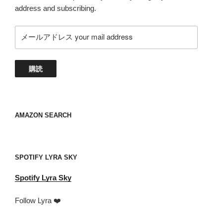
address and subscribing.
メ
ー
ル
ア
購読
ド
レ
ス
your
AMAZON SEARCH
mail
address
SPOTIFY LYRA SKY
Spotify
Lyra Sky
Follow Lyra ❤️