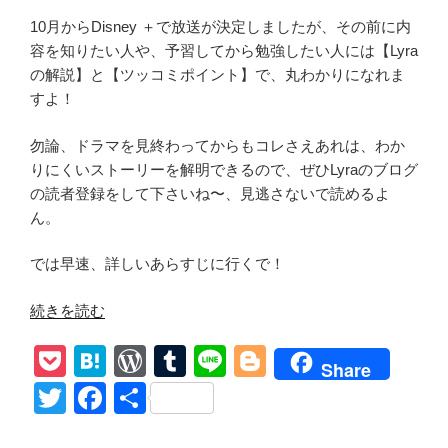
10月からDisney ＋で放送が決定しましたが、その前に内
容を知りたい人や、予習してから勉強したい人には【Lyra
の解説】と【ツッコミポイント】で、丸わかりになれま
すよ！
勿論、ドラマを見終わってからもコレさえあれは、わか
りにくいストーリーを解明できるので、ぜひLyraのブログ
の読者登録をして下さいね〜、見逃さないで読めるよ
ん。
では早速、詳しいあらすじに行くで！
“【ウ
続きを読む
ォ
P
H
W
T
Li
Bl
ー
Share
キ
o
at
or
u
n
o
T
F
共
ン
ck
e
d
m
e
g
wi
a
有
グ・