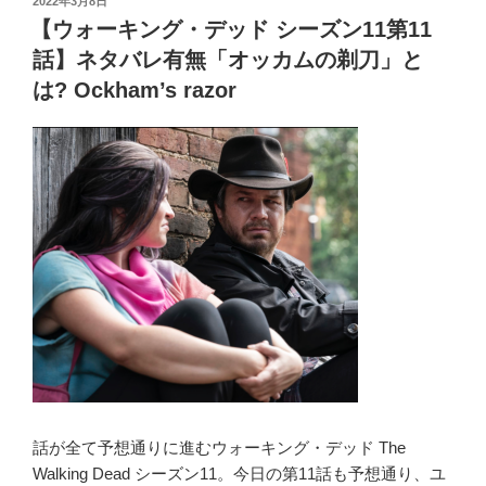
投
2022年3月8日
k
11
稿
【ウォーキング・デッド シーズン11第11
日:
第
話】ネタバレ有無「オッカムの剃刀」と
24
は? Ockham’s razor
話】
ネ
タ
バ
レ
完
全
解
説”生
き
る
の
は
私
話が全て予想通りに進むウォーキング・デッド The
達!”
Walking Dead シーズン11。今日の第11話も予想通り、ユ