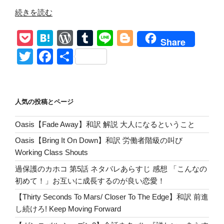
“【ウ
続きを読む
ォ
P
H
W
T
Li
Bl
ー
Share
キ
o
at
or
u
n
o
T
F
共
ン
ck
e
d
m
e
g
wi
a
有
グ・
et
n
Pr
bl
g
tt
c
デ
ッ
a
e
r
er
er
e
人気の投稿とページ
ド
ss
b
シ
Oasis【Fade Away】和訳 解説 大人になるということ
o
ー
Oasis【Bring It On Down】和訳 労働者階級の叫び
ズ
o
Working Class Shouts
ン
k
11
過保護のカホコ 第5話 ネタバレあらすじ 感想 「こんなの
第
初めて！」お互いに成長するのが良い恋愛！
1
【Thirty Seconds To Mars/ Closer To The Edge】和訳 前進
話】
し続けろ! Keep Moving Forward
ネ