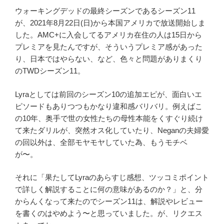
ス
ウォーキングデッドの最終シーズンであるシーズン11
ト
が、2021年8月22日(日)から本国アメリカで放送開始しま
か?」
した。AMC+に入会してるアメリカ在住の人は15日から
Pope
プレミアを見たんですが、そういうプレミア感があった
登
り、日本ではやらない、など、色々と問題がありまくり
場
のTWDシーズン11。
あ
ら
Lyraとしては前回のシーズン10の追加エピが、面白いエ
す
ピソードもありつつもかなり違和感バリバリ。例えばこ
じ
の10年、奥手で世の女性たちの母性本能をくすぐり続け
感
て来たダリルが、突然オス化していたり、Neganの夫婦愛
想”
の回以外は、全部モヤモヤしていた為、もうモチベ
の
が〜。
それに「果たしてLyraのあらすじ感想、ツッコミポイント
で詳しく解説することに何の意味があるのか？」と、分
からんくなって来たのでシーズン11は、解説やレビュー
を書くのはやめよう〜と思っていました。が、リクエス