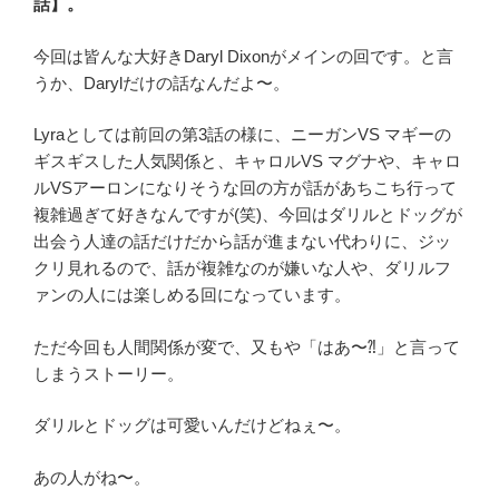
話】。
今回は皆んな大好きDaryl Dixonがメインの回です。と言
うか、Darylだけの話なんだよ〜。
Lyraとしては前回の第3話の様に、ニーガンVS マギーの
ギスギスした人気関係と、キャロルVS マグナや、キャロ
ルVSアーロンになりそうな回の方が話があちこち行って
複雑過ぎて好きなんですが(笑)、今回はダリルとドッグが
出会う人達の話だけだから話が進まない代わりに、ジッ
クリ見れるので、話が複雑なのが嫌いな人や、ダリルフ
ァンの人には楽しめる回になっています。
ただ今回も人間関係が変で、又もや「はあ〜⁈」と言って
しまうストーリー。
ダリルとドッグは可愛いんだけどねぇ〜。
あの人がね〜。