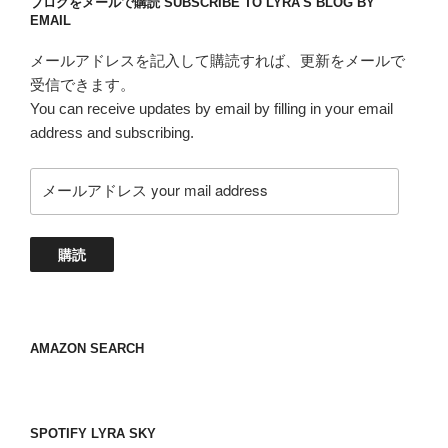
ブログをメールで購読 SUBSCRIBE TO LYRA'S BLOG BY
EMAIL
メールアドレスを記入して購読すれば、更新をメールで
受信できます。
You can receive updates by email by filling in your email
address and subscribing.
メ
ー
ル
ア
購読
ド
レ
ス
your
AMAZON SEARCH
mail
address
SPOTIFY LYRA SKY