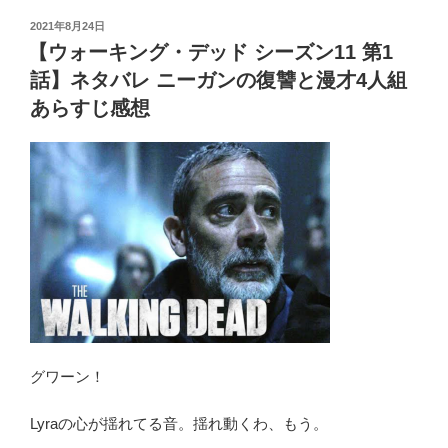
et
n
Pr
bl
g
tt
c
デ
投
2021年8月24日
ッ
a
e
r
er
er
e
稿
【ウォーキング・デッド シーズン11 第1
ド
日:
ss
b
シ
話】ネタバレ ニーガンの復讐と漫才4人組
o
ー
あらすじ感想
ズ
o
ン
k
11
第
4
話】
ネ
タ
バ
レ
「ダ
グワーン！
リ
ル、
Lyraの心が揺れてる音。揺れ動くわ、もう。
ホ