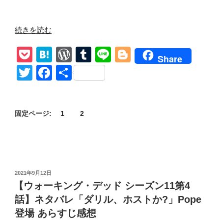
“【ウ
続きを読む
ォ
P
H
W
T
Li
Bl
ー
Share
キ
o
at
or
u
n
o
T
F
共
ン
ck
e
d
m
e
g
wi
a
有
グ・
et
n
Pr
bl
g
tt
c
デ
ッ
a
e
r
er
固定ページ:
1
2
er
e
ド
ss
b
シ
o
ー
ズ
o
ン
投
2021年9月12日
k
11
稿
【ウォーキング・デッド シーズン11第4
日:
第
話】ネタバレ「ダリル、ホストか?」Pope
11
登場 あらすじ感想
話】