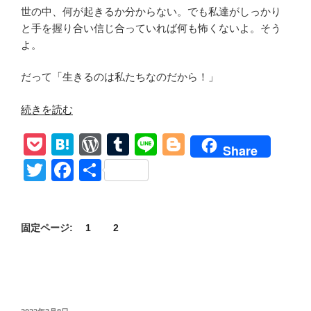
世の中、何が起きるか分からない。でも私達がしっかり
と手を握り合い信じ合っていれば何も怖くないよ。そう
よ。
だって「生きるのは私たちなのだから！」
“【ウ
続きを読む
ォ
P
H
W
T
Li
Bl
ー
Share
キ
o
at
or
u
n
o
T
F
共
ン
ck
e
d
m
e
g
wi
a
有
グ・
et
n
Pr
bl
g
tt
c
デ
ッ
a
e
r
er
固定ページ:
1
2
er
e
ド
ss
b
シ
o
ー
ズ
o
ン