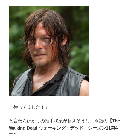
ネ
タ
バ
レ
有
無
「オ
ッ
カ
ム
の
剃
刀」
と
は?
「待ってました！」
Ockham’s
razor”
と言わんばかりの拍手喝采が起きそうな、今話の
【The
の
Walking
Dead ウォーキング・デッド シーズン11第4