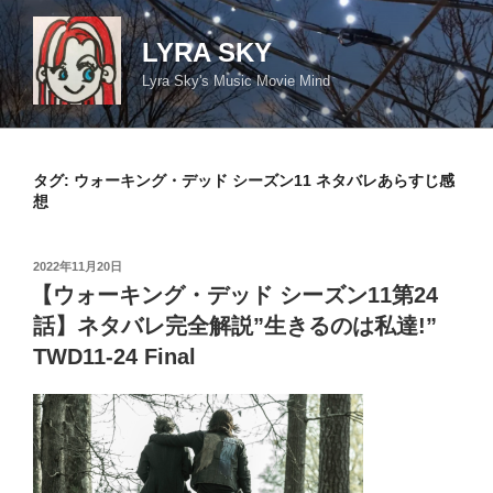
コ
ン
LYRA SKY
テ
Lyra Sky's Music Movie Mind
ン
ツ
へ
ス
タグ:
ウォーキング・デッド シーズン11 ネタバレあらすじ感
キ
想
ッ
プ
投
2022年11月20日
稿
【ウォーキング・デッド シーズン11第24
日:
話】ネタバレ完全解説”生きるのは私達!”
TWD11-24 Final