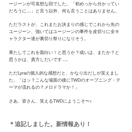
TWD11-
ージーンが可哀想な回でした。「初めっから分かってい
24
だろうに…」と言う以外、何も言うことはありません。
Final”
の
ただラストが、これまたお決まりの感じでこれから先の
ユージーン、強いてはユージーンの事件を皮切りに全キ
ャラクター達が裏切り祭りになりそう。
果たしてこれを面白い！と思うか？或いは、またか？と
思うかは、貴方しだいです…。
ただLyraの個人的な感想だと、かなり出だしが笑えまし
た。「はッ？こんな場面の後にTWDのオープニング・テ
ーマが流れるの？メロドラマか！」
さあ、皆さん、笑えるTWDにようこそ〜♪
＊追記しました。新情報あり！