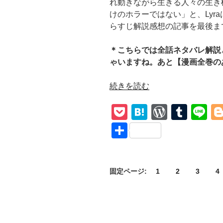
れ動きながら生きる人々の生き
けのホラーではない」と、Lyr
らすじ解説感想の記事を最後ま
＊こちらでは全話ネタバレ解説と
ゃいますね。あと【漫画全巻の
“ド
続きを読む
ラ
P
H
W
T
Li
マ
漫
o
at
or
u
n
共
画
ck
e
d
m
e
有
【ガ
et
n
Pr
bl
ン
ニ
a
e
r
固定ページ:
1
2
3
4
バ
ss
ル】
ネ
タ