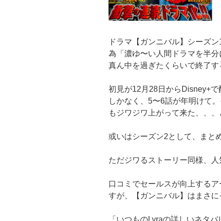
全
保
存
ドラマ【ガンニバル】シーズン1
版”
為「濃ゆ〜い人間ドラマを半分
の
真ん中を過ぎたくらいで終了す
初見が12月28日からDisne
しかなく、5〜6話が年明けて。
もジワジワ上がって来た、、、
或いはシーズン2として、まと
ただジワるストーリー同様、人
口コミでセールスが向上するア
すが、【ガンニバル】はまさに
「いつものLyraの詳しいネタ