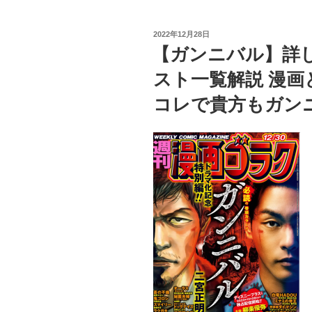
バ
レ
投
2022年12月28日
全
稿
【ガンニバル】詳
日:
話
スト一覧解説 漫画
あ
ら
コレで貴方もガン
す
じ
解
説
第
1〜
第
7
話・
1〜
13
巻
完