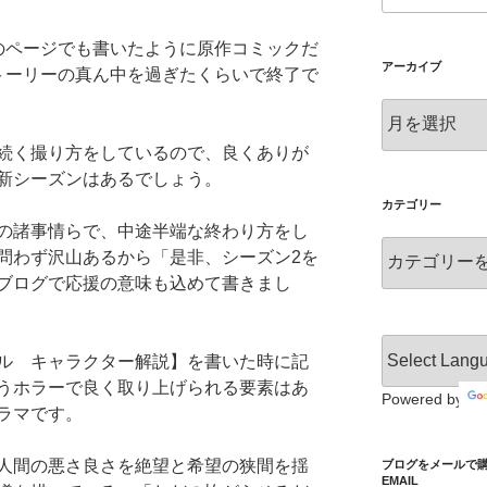
のページでも書いたように原作コミックだ
アーカイブ
トーリーの真ん中を過ぎたくらいで終了で
ア
ー
続く撮り方をしているので、良くありが
カ
新シーズンはあるでしょう。
イ
ブ
カテゴリー
の諸事情らで、中途半端な終わり方をし
カ
問わず沢山あるから「是非、シーズン2を
テ
ブログで応援の意味も込めて書きまし
ゴ
リ
ー
ル キャラクター解説】を書いた時に記
うホラーで良く取り上げられる要素はあ
Powered by
ラマです。
人間の悪さ良さを絶望と希望の狭間を揺
ブログをメールで購読 S
EMAIL