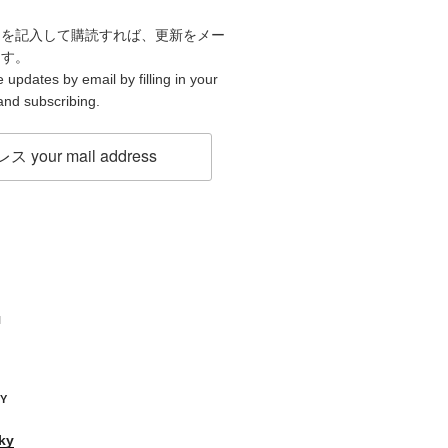
スを記入して購読すれば、更新をメー
ます。
 updates by email by filling in your
and subscribing.
H
KY
ky