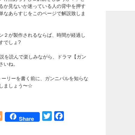
るか見ないか迷っている人の背中を押す
単なあらすじをこのページで解説致しま
ン２が製作されるならば、時間が経過し
すでしょ?
介解説を読んで楽しみながら、ドラマ【ガン
さいね。
トーリーを書く前に、ガンニバルを知らな
しましょう〜☆
Bl
T
F
Share
o
wi
a