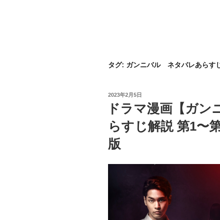
タグ:
ガンニバル ネタバレあらす
投
2023年2月5日
稿
ドラマ漫画【ガン
日:
らすじ解説 第1〜第
版