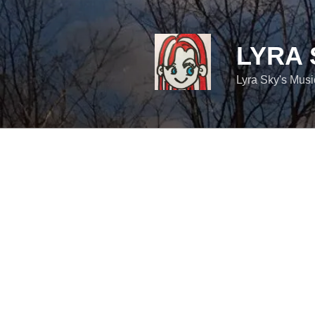
コ
ン
テ
LYRA 
ン
ツ
Lyra Sky's Mus
へ
ス
キ
ッ
プ