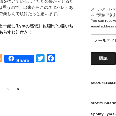
様を描いている…「ただの怖がらせるだ
aは思うので、出来たらこのネタバレ・あ
メールアドレ
で楽しんで頂けたらと思います。
ルで受信でき
You can receive
一緒に[Lyraの感想】も1話ずつ書いち
email address 
あらすじ】付き！
メ
ー
ル
ア
Bl
T
F
購読
Share
ド
o
wi
a
レ
ス
g
tt
c
your
g
er
e
mail
AMAZON SEARC
address
er
b
5
6
o
SPOTIFY LYRA S
o
Spotify
Lyra S