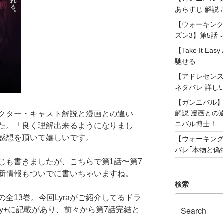
あらすじ 解説 
【ウォーキング
ズン3】第5話 
【Take It 
馳せる
【アドレセンス 
ネタバレ 詳し
【ガンニバル
解説 漫画との
クター・キャスト解説と漫画との違い
ニバル博士！
た。「良く理解出来るようになりまし
感想を頂いて嬉しいです。
【ウォーキング
バレ｢本物と偽物
じも書きましたが、こちらで第1話〜第7
新情報もついでに書いちゃいますね。
検索
全13巻。今回Lyraがご紹介してるドラ
ey+に記載があり、前々から第7話完結と