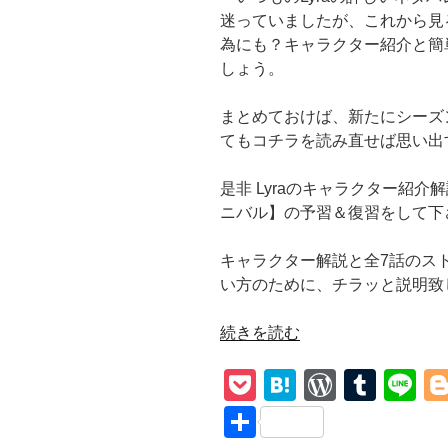
迷っていましたが、これから見
為にも？キャラクター紹介と簡
しょう。
まとめておけば、新たにシーズ
てもコチラを読み直せば思い出
是非 Lyraのキャラクター紹
ニバル】の予習＆復習をして下
キャラクター解説と全7話のス
い方のために、チラッと説明致
“【ガ
続きを読む
ン
P
H
W
T
Li
ニ
バ
o
at
or
u
n
共
ル】