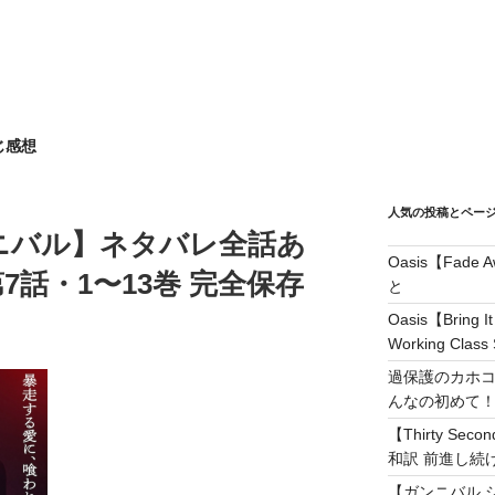
じ感想
人気の投稿とペー
ニバル】ネタバレ全話あ
Oasis【Fad
7話・1〜13巻 完全保存
と
Oasis【Brin
Working Class 
過保護のカホコ
んなの初めて
【Thirty Secon
和訳 前進し続けろ! 
【ガンニバル 