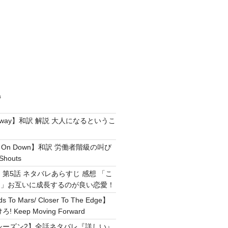
ジ
e Away】和訳 解説 大人になるというこ
g It On Down】和訳 労働者階級の叫び
Shouts
 第5話 ネタバレあらすじ 感想 「こ
！」お互いに成長するのが良い恋愛！
ds To Mars/ Closer To The Edge】
Keep Moving Forward
シーズン2】全話ネタバレ『詳しい』