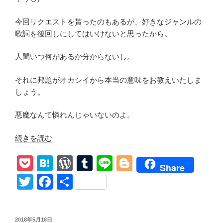
今回リクエストを貰ったのもあるが、好きなジャンルの
歌詞を後回しにしてはいけないと思ったから。
人間いつ何があるか分からないし。
それに邦題がオカシイから本当の意味をお教えいたしま
しょう。
悪魔なんて憐れんじゃいないのよ。
“【Sympathy
続きを読む
For
P
H
W
T
Li
Bl
The
Share
Devil
o
at
or
u
n
o
T
F
共
/The
ck
e
d
m
e
g
wi
a
有
Rolling
et
n
Pr
bl
g
tt
c
Stones】
投
2018年5月18日
和