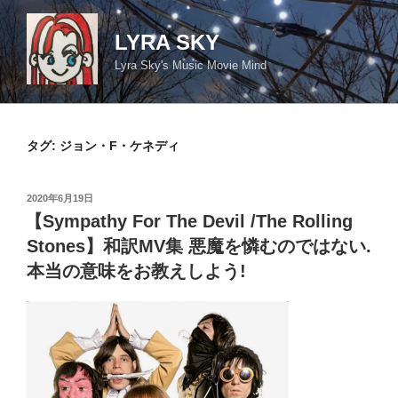
コ
ン
LYRA SKY
テ
Lyra Sky's Music Movie Mind
ン
ツ
へ
ス
タグ:
ジョン・F・ケネディ
キ
ッ
投
2020年6月19日
プ
稿
【Sympathy For The Devil /The Rolling
日:
Stones】和訳MV集 悪魔を憐むのではない.
本当の意味をお教えしよう!