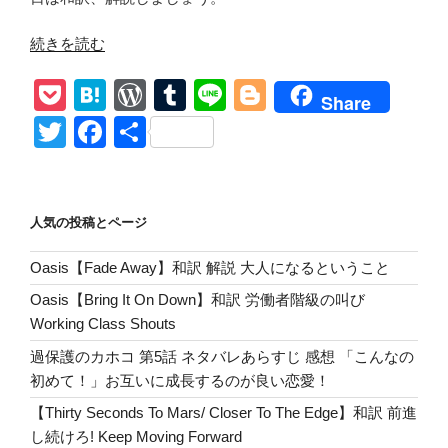
を
お
“【Bob
続きを読む
教
Dylan/Leopard-
え
P
H
W
T
Li
Bl
Skin
Share
し
Pill-
o
at
or
u
n
o
T
F
共
よ
Box
う!”
ck
e
d
m
e
g
wi
a
有
Hat】
の
et
n
Pr
bl
g
tt
c
和
訳
a
e
r
er
er
e
人気の投稿とページ
解
ss
b
説
Oasis【Fade Away】和訳 解説 大人になるということ
o
Hat’s
Oasis【Bring It On Down】和訳 労働者階級の叫び
Bob’s
o
Working Class Shouts
Love!
k
イ
過保護のカホコ 第5話 ネタバレあらすじ 感想 「こんなの
ー
初めて！」お互いに成長するのが良い恋愛！
デ
【Thirty Seconds To Mars/ Closer To The Edge】和訳 前進
ィ・
し続けろ! Keep Moving Forward