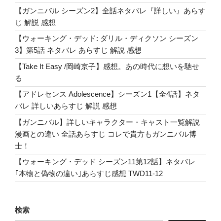
セ
【ガンニバル シーズン2】全話ネタバレ『詳しい』あらす
ジ
じ 解説 感想
ウ
ィ
【ウォーキング・デッド: ダリル・ディクソン シーズン
ッ
3】第5話 ネタバレ あらすじ 解説 感想
ク
【Take It Easy /岡崎京子】感想。あの時代に想いを馳せ
の
る
歌
【アドレセンス Adolescence】シーズン1【全4話】ネタ
Edie
バレ 詳しいあらすじ 解説 感想
Sedgwick”
の
【ガンニバル】詳しいキャラクター・キャスト一覧解説
漫画との違い 全話あらすじ コレで貴方もガンニバル博
士！
【ウォーキング・デッド シーズン11第12話】ネタバレ
｢本物と偽物の違い｣あらすじ感想 TWD11-12
検索