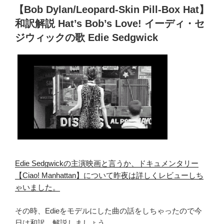
a
e
r
er
er
e
稿
【Bob Dylan/Leopard-Skin Pill-Box Hat】
訳
日:
ss
b
MV
和訳解説 Hat’s Bob’s Love! イーディ・セ
o
集
ジウィックの歌 Edie Sedgwick
悪
o
魔
k
を
憐
む
の
で
は
な
い.
Edie Sedgwickの主演映画と言うか、ドキュメンタリー
本
【Ciao! Manhattan】について昨夜は詳しくレビューしち
当
ゃいました。
の
意
その時、Edieをモデルにした曲の話をしちゃったので今
味
日は和訳、解説しましょう。