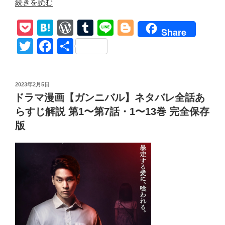
“【ガ
続きを読む
ン
P
H
W
T
Li
Bl
ニ
Share
バ
o
at
or
u
n
o
T
F
共
ル
ck
e
d
m
e
g
wi
a
有
シ
et
n
Pr
bl
g
tt
c
ー
投
2023年2月5日
ズ
a
e
r
er
er
e
稿
ドラマ漫画【ガンニバル】ネタバレ全話あ
ン
日:
ss
b
2】
らすじ解説 第1〜第7話・1〜13巻 完全保存
o
放
版
送
o
決
k
定！
狂
っ
た
奴
ら