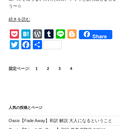
う〜☆
“【ガ
続きを読む
ン
P
H
W
T
Li
Bl
ニ
Share
バ
o
at
or
u
n
o
T
F
共
ル】
ck
e
d
m
e
g
wi
a
有
詳
et
n
Pr
bl
g
tt
c
し
い
a
e
r
er
固定ページ:
1
2
3
4
er
e
キ
ss
b
ャ
o
ラ
ク
o
タ
k
人気の投稿とページ
ー・
キ
Oasis【Fade Away】和訳 解説 大人になるということ
ャ