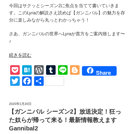
今回はサクッとシーズン2に焦点を当てて書いていきま
す。このLyraの解説さえ読めば【ガンニバル】の魅力を存
分に楽しみながら丸っとわかっちゃう！
さあ、ガンニバルの世界へLyraが貴方をご案内致します〜
♪
“【ガ
続きを読む
ン
P
H
W
T
Li
Bl
ニ
Share
バ
o
at
or
u
n
o
T
F
共
ル
ck
e
d
m
e
g
wi
a
有
シ
et
n
Pr
bl
g
tt
c
ー
投
2025年1月20日
ズ
a
e
r
er
er
e
稿
【ガンニバル シーズン2】放送決定！狂っ
ン
日:
ss
b
2】
た奴らが帰って来る！最新情報教えます
o
全
Gannibal2
話