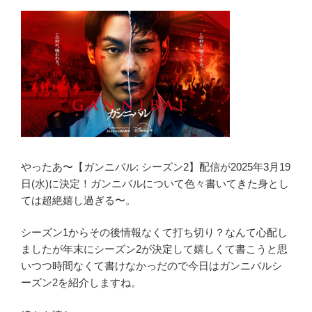
o
ネ
k
タ
バ
レ
『詳
し
い』
あ
ら
す
やったあ〜【ガンニバル: シーズン2】配信が2025年3月19
じ
日(水)に決定！ガンニバルについて色々書いてきた身とし
解
ては超絶嬉し過ぎる〜。
説
シーズン1からその後情報なくて打ち切り？なんて心配し
感
ましたが年末にシーズン2が決定して嬉しくて書こうと思
想”
いつつ時間なくて書けなかっだので今日はガンニバルシ
の
ーズン2を紹介しますね。