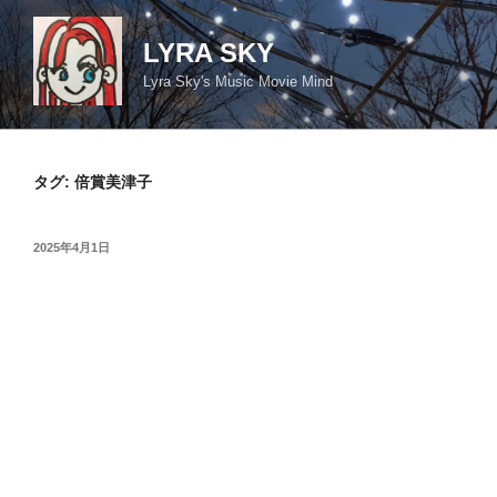
コ
ン
LYRA SKY
テ
Lyra Sky's Music Movie Mind
ン
ツ
へ
ス
タグ:
倍賞美津子
キ
ッ
投
2025年4月1日
プ
稿
日: