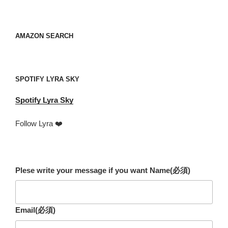
レ
ス
your
AMAZON SEARCH
mail
address
SPOTIFY LYRA SKY
Spotify
Lyra Sky
Follow Lyra ❤️
Plese write your message if you want Name
(必須)
Email
(必須)