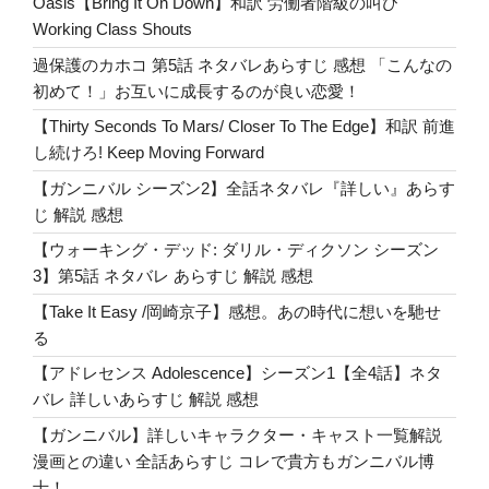
ス
Oasis【Bring It On Down】和訳 労働者階級の叫び
ト
Working Class Shouts
一
過保護のカホコ 第5話 ネタバレあらすじ 感想 「こんなの
覧
初めて！」お互いに成長するのが良い恋愛！
解
【Thirty Seconds To Mars/ Closer To The Edge】和訳 前進
説
し続けろ! Keep Moving Forward
漫
画
【ガンニバル シーズン2】全話ネタバレ『詳しい』あらす
と
じ 解説 感想
の
【ウォーキング・デッド: ダリル・ディクソン シーズン
違
3】第5話 ネタバレ あらすじ 解説 感想
い
【Take It Easy /岡崎京子】感想。あの時代に想いを馳せ
全
る
話
あ
【アドレセンス Adolescence】シーズン1【全4話】ネタ
ら
バレ 詳しいあらすじ 解説 感想
す
【ガンニバル】詳しいキャラクター・キャスト一覧解説
じ
漫画との違い 全話あらすじ コレで貴方もガンニバル博
コ
士！