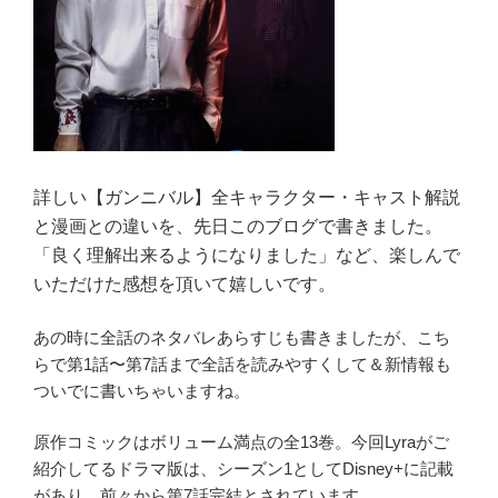
が
帰
っ
て
来
る！
最
詳しい【ガンニバル】全キャラクター・キャスト解説
新
情
と漫画との違いを、先日このブログで書きました。
報
「良く理解出来るようになりました」など、楽しんで
教
いただけた感想を頂いて嬉しいです。
え
ま
あの時に全話のネタバレあらすじも書きましたが、こち
す
らで第1話〜第7話まで全話を読みやすくして＆新情報も
Gannibal2”
ついでに書いちゃいますね。
の
原作コミックはボリューム満点の全13巻。今回Lyraがご
紹介してるドラマ版は、シーズン1としてDisney+に記載
があり、前々から第7話完結とされています。