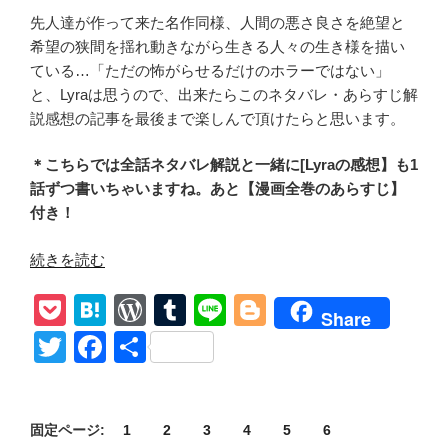
先人達が作って来た名作同様、人間の悪さ良さを絶望と
希望の狭間を揺れ動きながら生きる人々の生き様を描い
ている…「ただの怖がらせるだけのホラーではない」
と、Lyraは思うので、出来たらこのネタバレ・あらすじ解
説感想の記事を最後まで楽しんで頂けたらと思います。
＊こちらでは全話ネタバレ解説と一緒に[Lyraの感想】も1
話ずつ書いちゃいますね。あと【漫画全巻のあらすじ】
付き！
“ド
続きを読む
ラ
P
H
W
T
Li
Bl
マ
Share
漫
o
at
or
u
n
o
T
F
共
画
ck
e
d
m
e
g
wi
a
有
【ガ
et
n
Pr
bl
g
tt
c
ン
ニ
a
e
r
er
固定ページ:
1
2
3
4
5
6
er
e