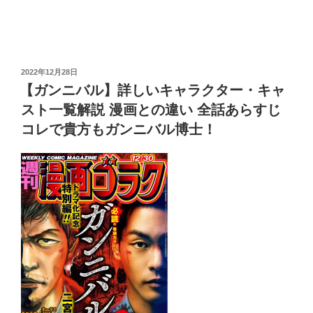
バ
ss
b
ル】
o
ネ
タ
o
バ
投
2022年12月28日
k
レ
稿
【ガンニバル】詳しいキャラクター・キャ
日:
全
スト一覧解説 漫画との違い 全話あらすじ
話
コレで貴方もガンニバル博士！
あ
ら
す
じ
解
説
第
1〜
第
7
話・