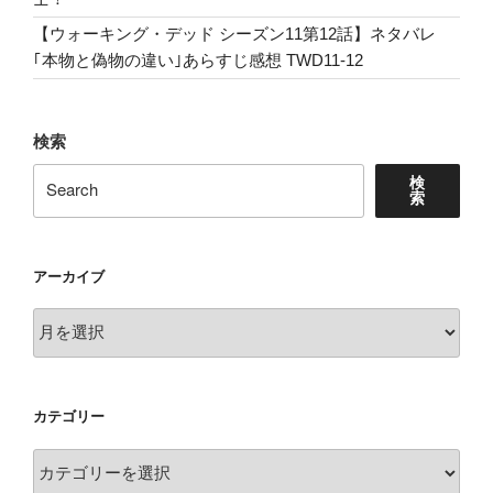
レ
【ウォーキング・デッド シーズン11第12話】ネタバレ
で
｢本物と偽物の違い｣あらすじ感想 TWD11-12
貴
方
も
検索
ガ
ン
検
ニ
索
バ
ル
博
アーカイブ
士！”
ア
の
ー
カ
イ
カテゴリー
ブ
カ
テ