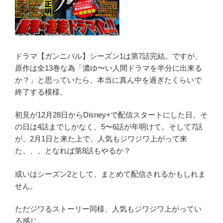
1〜
13
巻
完
全
ドラマ【ガンニバル】シーズン1は第7話完結。ですが、
保
原作は全13巻な為「濃ゆ〜い人間ドラマを半分に出来る
存
か？」と思っていたら、本当に真ん中を過ぎたくらいで
版”
終了する模様。
の
初見が12月28日からDisney+で配信スタートにした日。そ
の日は4話までしかなく、5〜6話が年明けて。そして7話
が、2月1日と来た上で、人気もジワジワ上がって来
た、、、となれば第8話もやるか？
或いはシーズン2として、まとめて配信されるかもしれま
せん。
ただジワるストーリー同様、人気もジワジワ上がってい
る感じ。