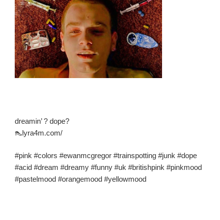
ニ
ガ
ン
の
全
て
Mark
Lanegan
R.I.P.”
の
dreamin’ ? dope?
👠lyra4m.com/
#pink #colors #ewanmcgregor #trainspotting #junk #dope
#acid #dream #dreamy #funny #uk #britishpink #pinkmood
#pastelmood #orangemood #yellowmood