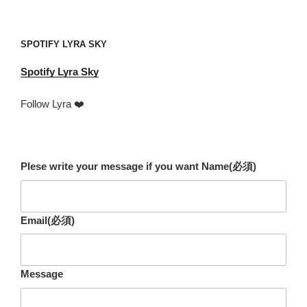
mail
address
SPOTIFY LYRA SKY
Spotify
Lyra Sky
Follow Lyra ❤️
Plese write your message if you want Name
(必須)
Email
(必須)
Message