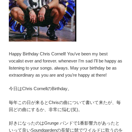
Happy Birthday Chris Cornell! You’ve been my best
vocalist ever and forever. whenever I’m sad I’ll be happy as
listening to your songs. always. May your birthday be as
extraordinary as you are and you’re happy at there!
今日はChris CornellのBirthday。
毎年この日が来るとChrisの曲について書いて来たが、毎
回どの曲にするか、非常に悩む(笑)。
好きになったのはGrunge バンドで1番影響力があったと
いって良いSoundgardenの長髪に髭でワイルドに歌うのを