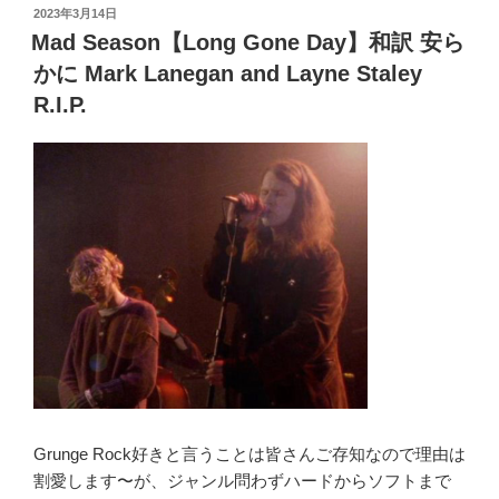
投
2023年3月14日
て
a
e
r
er
er
e
稿
Mad Season【Long Gone Day】和訳 安ら
く
日:
ss
b
れ
かに Mark Lanegan and Layne Staley
o
生
R.I.P.
き
o
る
k
意
味
を
Meanings
Of
Life”
の
Grunge Rock好きと言うことは皆さんご存知なので理由は
割愛します〜が、ジャンル問わずハードからソフトまで