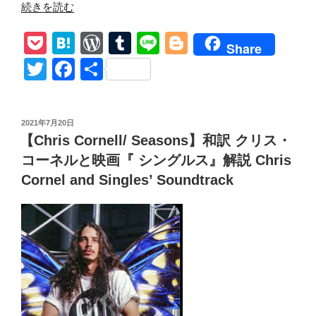
“Lyra
続きを読む
Sky’s
P
H
W
T
Li
Bl
Monologue-
Share
Favorites
o
at
or
u
n
o
T
F
共
vol.157”
ck
e
d
m
e
g
wi
a
有
の
et
n
Pr
bl
g
tt
c
投
2021年7月20日
a
e
r
er
er
e
稿
【Chris Cornell/ Seasons】和訳 クリス・
日:
ss
b
コーネルと映画『 シングルス』解説 Chris
o
Cornel and Singles’ Soundtrack
o
k