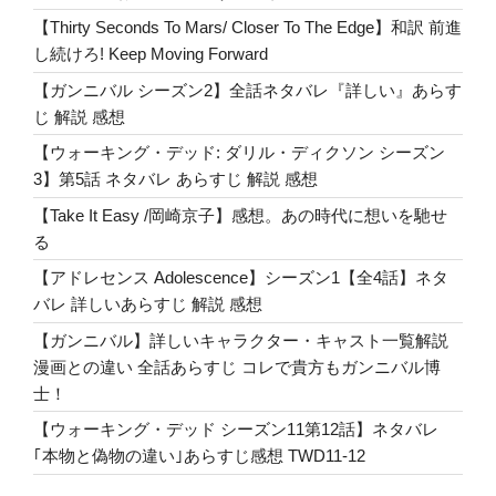
ス』
【Thirty Seconds To Mars/ Closer To The Edge】和訳 前進
解
し続けろ! Keep Moving Forward
説
【ガンニバル シーズン2】全話ネタバレ『詳しい』あらす
Chris
じ 解説 感想
Cornel
【ウォーキング・デッド: ダリル・ディクソン シーズン
and
3】第5話 ネタバレ あらすじ 解説 感想
Singles’
Soundtrack”
【Take It Easy /岡崎京子】感想。あの時代に想いを馳せ
の
る
【アドレセンス Adolescence】シーズン1【全4話】ネタ
バレ 詳しいあらすじ 解説 感想
【ガンニバル】詳しいキャラクター・キャスト一覧解説
漫画との違い 全話あらすじ コレで貴方もガンニバル博
士！
【ウォーキング・デッド シーズン11第12話】ネタバレ
｢本物と偽物の違い｣あらすじ感想 TWD11-12