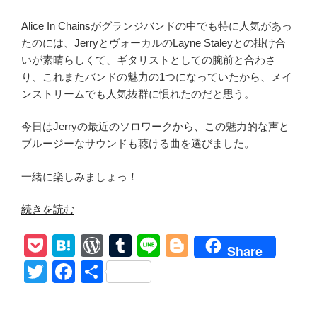
Alice In Chainsがグランジバンドの中でも特に人気があっ
たのには、JerryとヴォーカルのLayne Staleyとの掛け合
いが素晴らしくて、ギタリストとしての腕前と合わさ
り、これまたバンドの魅力の1つになっていたから、メイ
ンストリームでも人気抜群に慣れたのだと思う。
今日はJerryの最近のソロワークから、この魅力的な声と
ブルージーなサウンドも聴ける曲を選びました。
一緒に楽しみましょっ！
“Jerry
続きを読む
Cantrell【Brighten】
P
H
W
T
Li
Bl
和
Share
訳
o
at
or
u
n
o
T
F
共
輝
ck
e
d
m
e
g
wi
a
有
か
et
n
Pr
bl
g
tt
c
せ