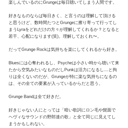
楽しんでいるのにGrungeは毎日聴いてしまう人間です。
好きなものならば毎日きく、と言うのは理解して頂ける
と思うけど、数時間たつとGrungeに擦り寄って行ってし
まうLyraをどれだけの方々が理解してくれるか？となると
若干、心配になります(笑)。理解しておくれ〜。
だってGrunge Rockは気持ちを楽にしてくれるから好き。
Bluesには心奪われるし、Psycheは小さい時から聴いて来
たから空気みたいなものだしPunkは活力になるし…と拘
りは全くないのだが、Grungeが特に楽な気持ちになるの
は、その全ての要素が入っているからだと思う。
Grunge Bandは全て好きだ。
好きじゃない人にとっては「暗い歌詞にロン毛や髭面で
ヘヴィなサウンドの野郎達の歌」と全て同じに見えてし
まうかもしれない。