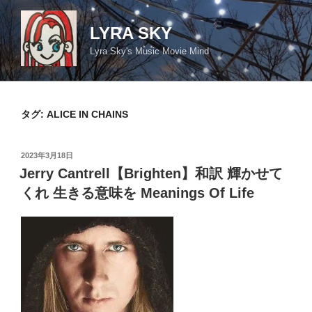
コ
ン
LYRA SKY
テ
Lyra Sky's Music Movie Mind
ン
ツ
へ
ス
タグ:
ALICE IN CHAINS
キ
ッ
投
2023年3月18日
プ
稿
Jerry Cantrell【Brighten】和訳 輝かせて
日:
くれ 生きる意味を Meanings Of Life