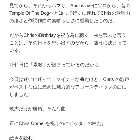
見てから。それからハマり、Audioslaveにソロから、昔の
Temple Of The Dogへと知って行くに連れてChrisの歌唱力
の凄さと作詞作曲の素晴らしさに感動したものだ。
だからChrisのBirthdayを祝う為に聴く一曲を選ぶと言う
ことは、その日々を思い出すのだから、迷うに決まって
いる。
1日1日に「素敵」が詰まっているのだから。
今日は迷いに迷って、マイナーな曲だけど、Chris の歌声
がベストな位に最高に魅力的なアコースティックの曲に
しました。
歌声だけが勝負。そんな曲。
正にChris Cornellを祝うのにピッタリの曲だ。
“【Chris
続きを読む