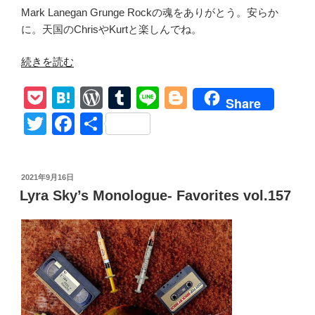
Mark Lanegan Grunge Rockの魂をありがとう。安らか
に。天国のChrisやKurtと楽しんでね。
“【追
続きを読む
悼】
P
H
W
T
Li
Bl
Mark
Share
Lanegan
o
at
or
u
n
o
T
F
共
ft.
ck
e
d
m
e
g
wi
a
有
PJ
et
n
Pr
bl
g
tt
c
Harvey【Hit
投
2021年9月16日
The
a
e
r
er
er
e
稿
Lyra Sky’s Monologue- Favorites vol.157
City】
日:
ss
b
和
o
訳
マ
o
ー
k
ク・
ラ
ー