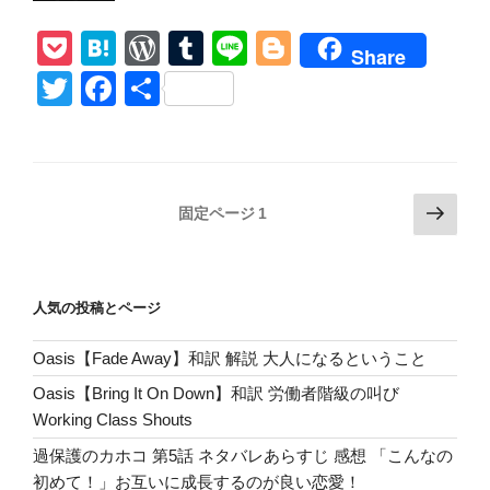
Cornell/
P
H
W
T
Li
Bl
Seasons】
Share
和
o
at
or
u
n
o
T
F
共
訳
ck
e
d
m
e
g
wi
a
有
ク
et
n
Pr
bl
g
tt
c
リ
ス・
a
e
r
er
er
e
コ
投
次
ss
固定ページ
1
b
ー
の
稿
o
ネ
ペ
の
ル
ー
o
ペ
と
人気の投稿とページ
ジ
k
ー
映
Oasis【Fade Away】和訳 解説 大人になるということ
ジ
画
『
送
Oasis【Bring It On Down】和訳 労働者階級の叫び
シ
り
Working Class Shouts
ン
過保護のカホコ 第5話 ネタバレあらすじ 感想 「こんなの
グ
初めて！」お互いに成長するのが良い恋愛！
ル