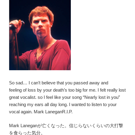
R.I.P.”
の
So sad… I can’t believe that you passed away and
feeling of loss by your death’s too big for me. I felt really lost
great vocalist. so I feel like your song “Nearly lost in you”
reaching my ears all day long. I wanted to listen to your
vocal again. Mark LaneganR.I.P.
Mark Laneganが亡くなった。信じらないくらいの大打撃
を食らった気分。