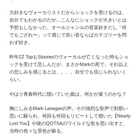
大好きなヴォーカリストだからショックを受けるのは、
自分でもわかるのだが…こんなにショックが大きいとは
予想もしなかった。
オールジャンルの音楽好きだし「何
でもござれ〜」って感じで良い音ならばカテゴリーを問
わず好き。
昨年ZZ TopもStoonerのヴォーカルが亡くなった時もショ
ックを受けて悲しんだが、まさかMarkの死で、それ以上
の悲しみを感じるとは、、、。自分でも信じられないく
らい。
やはり青春時代に聴いていた曲は、何かが違うのかな？
胸にしみるMark Laneganの声。その強烈な歌声で刹那い
思いに駆られ、何回も何回もリピートして聴いた【Nearly
Lost You】や彼のQOTSAのワイルドな歌を思い出すと、
当時の色々な景色が蘇る。