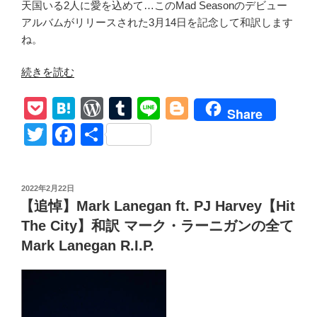
天国いる2人に愛を込めて…このMad Seasonのデビュー
アルバムがリリースされた3月14日を記念して和訳します
ね。
“Mad
続きを読む
Season【Long
P
H
W
T
Li
Bl
Gone
Share
Day】
o
at
or
u
n
o
T
F
共
和
ck
e
d
m
e
g
wi
a
有
訳
et
n
Pr
bl
g
tt
c
安
投
2022年2月22日
ら
a
e
r
er
er
e
稿
【追悼】Mark Lanegan ft. PJ Harvey【Hit
か
日:
ss
b
に
The City】和訳 マーク・ラーニガンの全て
o
Mark
Mark Lanegan R.I.P.
Lanegan
o
and
k
Layne
Staley