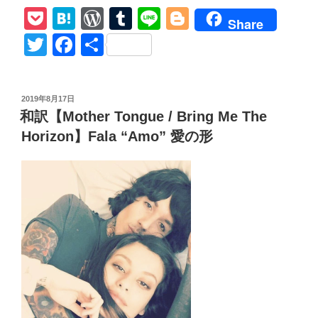
P
H
W
T
Li
Bl
Death
Share
Stranding【Ludens】
o
at
or
u
n
o
T
F
共
Brind
ck
e
d
m
e
g
wi
a
有
Me
et
n
Pr
bl
g
tt
c
The
投
2019年8月17日
Horizon
a
e
r
er
er
e
稿
和訳【Mother Tongue / Bring Me The
MV
日:
ss
b
付
Horizon】Fala “Amo” 愛の形
o
本
当
o
の
k
意
味
Meanings
o’Ludens”
の