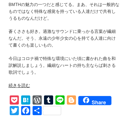
BMTHの魅力の一つだと感じてる。まあ、それは一般的な
ものではなく特殊な感覚を持っている人達だけで共有し
うるものなんだけど。
蒼くささも好き。過激なサウンドに乗っかる言葉が繊細
なんだ。そう、永遠の少年少女の心を持てる人達に向け
て書くのも楽しいもの。
今日はコロナ禍で特殊な環境にいた頃に書かれた曲を和
訳解説しましょう。繊細なハートの持ち主ならば刺さる
歌詞でしょう。
“Bring
続きを読む
Me
P
H
W
T
Li
Bl
The
Share
Horizon【sTraNgeRs】
o
at
or
u
n
o
T
F
共
和
ck
e
d
m
e
g
wi
a
有
訳
et
n
Pr
bl
g
解