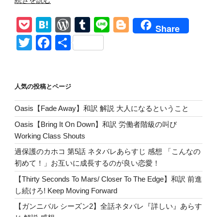
訳
P
H
W
T
Li
Bl
【Mother
Share
Tongue
o
at
or
u
n
o
T
F
共
/
ck
e
d
m
e
g
wi
a
有
Bring
et
n
Pr
bl
g
tt
c
Me
The
a
e
r
er
er
e
人気の投稿とページ
Horizon】
ss
b
Fala
Oasis【Fade Away】和訳 解説 大人になるということ
o
“Amo”
Oasis【Bring It On Down】和訳 労働者階級の叫び
愛
o
Working Class Shouts
の
k
形”
過保護のカホコ 第5話 ネタバレあらすじ 感想 「こんなの
の
初めて！」お互いに成長するのが良い恋愛！
【Thirty Seconds To Mars/ Closer To The Edge】和訳 前進
し続けろ! Keep Moving Forward
【ガンニバル シーズン2】全話ネタバレ『詳しい』あらす