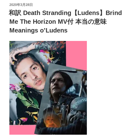
tt
c
投
2020年3月28日
説
a
e
r
er
er
e
稿
和訳 Death Stranding【Ludens】Brind
生
日:
ss
b
と
Me The Horizon MV付 本当の意味
o
団
Meanings o’Ludens
結
o
Joy
k
of
Living
and
Unity”
の