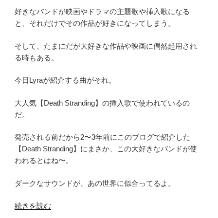
好きなバンドが映画やドラマの主題歌や挿入歌になる
と、それだけでその作品が好きになってしまう。
そして、たまにだが大好きな作品や映画に偶然起用され
る時もある。
今日Lyraが紹介する曲がそれ。
大人気【Death Stranding】の挿入歌で使われているの
だ。
発売される前だから2〜3年前にこのブログで紹介した
【Death Stranding】にまさか、この大好きなバンドが使
われるとはね〜。
ダークなサウンドが、あの世界に似合ってるよ。
“和
続きを読む
訳