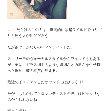
tattooだらけのこの人は、世間的には超ワイルドでゴリゴ
リと思う人が殆どだろう。
だが彼は、かなりのロマンティストだ。
スクリーモのヴォーカルスタイルからワイルドさもある
が、実は、ガラス細工のような繊細さと過激さを併せ持
った歌詞に彼の本質が見える。
最近のイメチェンしたサウンドにはびっくり‼️
だが、もしかしてらロマンティストの彼にはピッタリな
のかもしれないね。
“和
続きを読む