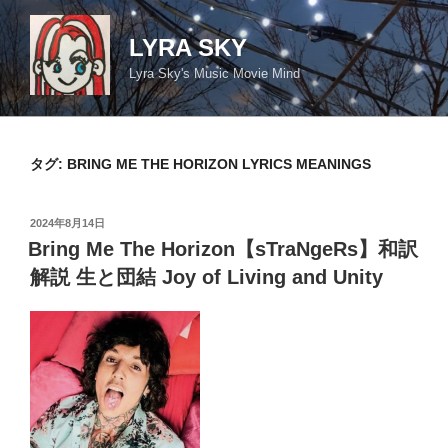
コ
ン
LYRA SKY
テ
Lyra Sky's Music Movie Mind
ン
ツ
へ
ス
タグ:
BRING ME THE HORIZON LYRICS MEANINGS
キ
ッ
投
2024年8月14日
プ
稿
Bring Me The Horizon【sTraNgeRs】和訳
日:
解説 生と団結 Joy of Living and Unity