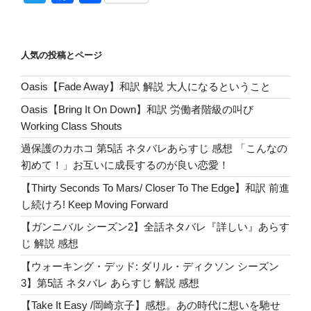
ck
e
d
m
e
g
の
wi
a
有
グ・
et
n
Pr
bl
g
tt
c
デ
ッ
a
e
r
er
er
e
人気の投稿とページ
ド:
ss
b
デ
Oasis【Fade Away】和訳 解説 大人になるということ
o
ッ
Oasis【Bring It On Down】和訳 労働者階級の叫び
ド・
o
Working Class Shouts
シ
k
テ
過保護のカホコ 第5話 ネタバレあらすじ 感想 「こんなの
ィ】
初めて！」お互いに成長するのが良い恋愛！
シ
【Thirty Seconds To Mars/ Closer To The Edge】和訳 前進
ー
し続けろ! Keep Moving Forward
ズ
【ガンニバル シーズン2】全話ネタバレ『詳しい』あらす
ン
じ 解説 感想
2
第
【ウォーキング・デッド: ダリル・ディクソン シーズン
6
3】第5話 ネタバレ あらすじ 解説 感想
話
【Take It Easy /岡崎京子】感想。あの時代に想いを馳せ