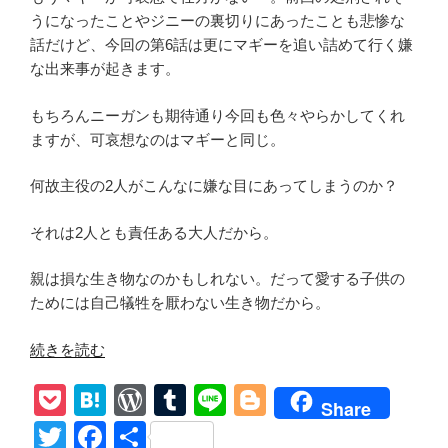
レ
うになったことやジニーの裏切りにあったことも悲惨な
あ
話だけど、今回の第6話は更にマギーを追い詰めて行く嫌
ら
な出来事が起きます。
す
じ
もちろんニーガンも期待通り今回も色々やらかしてくれ
考
ますが、可哀想なのはマギーと同じ。
察
感
何故主役の2人がこんなに嫌な目にあってしまうのか？
想
Lyra
それは2人とも責任ある大人だから。
の
ツ
親は損な生き物なのかもしれない。だって愛する子供の
ッ
ためには自己犠牲を厭わない生き物だから。
コ
ミ
“【ウ
続きを読む
ポ
ォ
イ
P
H
W
T
Li
Bl
ー
Share
ン
キ
o
at
or
u
n
o
T
F
共
ト”
ン