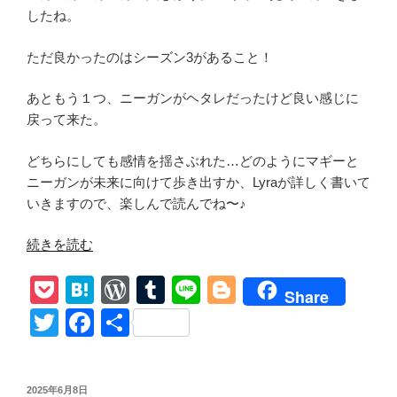
したね。
ただ良かったのはシーズン3があること！
あともう１つ、ニーガンがヘタレだったけど良い感じに
戻って来た。
どちらにしても感情を揺さぶれた…どのようにマギーと
ニーガンが未来に向けて歩き出すか、Lyraが詳しく書いて
いきますので、楽しんで読んでね〜♪
“【ウ
続きを読む
ォ
P
H
W
T
Li
Bl
ー
Share
キ
o
at
or
u
n
o
T
F
共
ン
ck
e
d
m
e
g
wi
a
有
グ･
et
n
Pr
bl
g
tt
c
デ
投
2025年6月8日
ッ