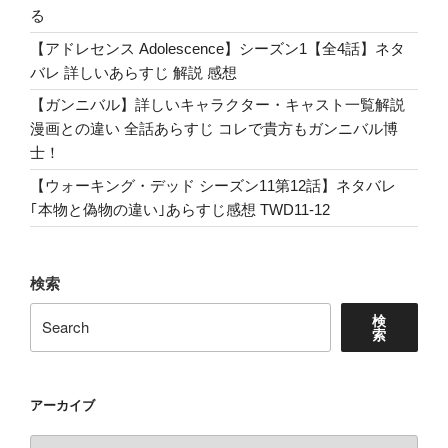
ネ
る
タ
【アドレセンス Adolescence】シーズン1【全4話】ネタ
バ
バレ 詳しいあらすじ 解説 感想
レ
あ
【ガンニバル】詳しいキャラクター・キャスト一覧解説
ら
漫画との違い 全話あらすじ コレで貴方もガンニバル博
す
士！
じ
【ウォーキング・デッド シーズン11第12話】ネタバレ
解
｢本物と偽物の違い｣あらすじ感想 TWD11-12
説
感
想
検索
Lyra
の
検
索
ツ
ッ
コ
アーカイブ
ミ
ポ
ア