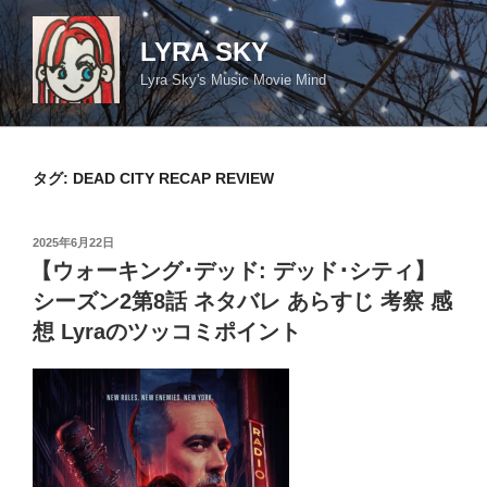
コ
ン
LYRA SKY
テ
Lyra Sky's Music Movie Mind
ン
ツ
へ
ス
タグ:
DEAD CITY RECAP REVIEW
キ
ッ
投
2025年6月22日
プ
稿
【ウォーキング･デッド: デッド･シティ】
日:
シーズン2第8話 ネタバレ あらすじ 考察 感
想 Lyraのツッコミポイント