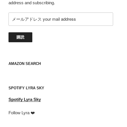
address and subscribing.
メ
ー
ル
ア
購読
ド
レ
ス
your
AMAZON SEARCH
mail
address
SPOTIFY LYRA SKY
Spotify
Lyra Sky
Follow Lyra ❤️