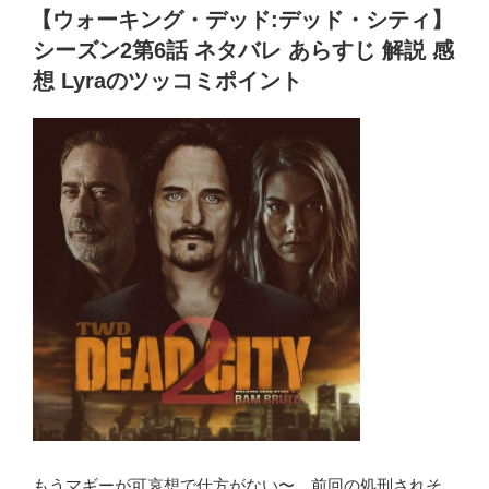
a
e
r
er
er
e
稿
【ウォーキング・デッド:デッド・シティ】
ド:
日:
ss
b
デ
シーズン2第6話 ネタバレ あらすじ 解説 感
o
ッ
想 Lyraのツッコミポイント
ド･
o
シ
k
テ
ィ】
シ
ー
ズ
ン
2
第
8
話
ネ
タ
バ
もうマギーが可哀想で仕方がない〜。前回の処刑されそ