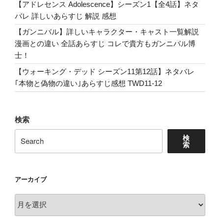
【アドレセンス Adolescence】シーズン1【全4話】ネタ
完
バレ 詳しいあらすじ 解説 感想
全
あ
【ガンニバル】詳しいキャラクター・キャスト一覧解説
ら
漫画との違い 全話あらすじ コレで貴方もガンニバル博
す
士！
じ
【ウォーキング・デッド シーズン11第12話】ネタバレ
&
｢本物と偽物の違い｣あらすじ感想 TWD11-12
ネ
タ
バ
検索
レ
レ
検
索
ビ
ュ
ー!
アーカイブ
心
に
ア
秘
ー
め