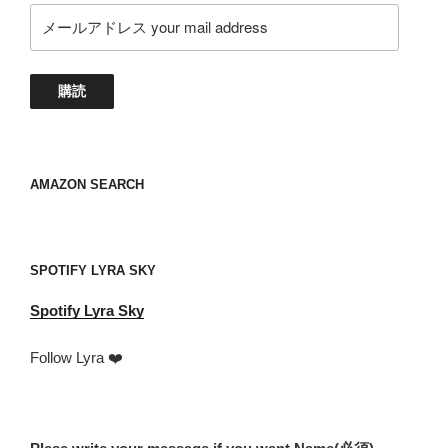
ポ
メ
イ
ー
ン
ル
ト
ア
購読
TWD2-
ド
1”
レ
の
ス
your
AMAZON SEARCH
mail
address
SPOTIFY LYRA SKY
Spotify
Lyra Sky
Follow Lyra ❤️