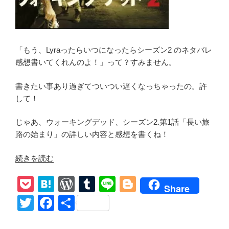
レ
感
想
「グ
「もう、Lyraったらいつになったらシーズン2 のネタバレ
レ
感想書いてくれんのよ！」って？すみません。
ン
と
書きたい事あり過ぎてついつい遅くなっちゃったの。許
リ
して！
ッ
ク
じゃあ、ウォーキングデッド、シーズン2.第1話「長い旅
恋
路の始まり」の詳しい内容と感想を書くね！
バ
ナ
“ウ
続きを読む
&
ォ
わ
P
H
W
T
Li
Bl
ー
Share
が
キ
o
at
or
u
n
o
T
F
共
ま
ン
ck
e
d
m
e
g
wi
a
有
ま
グ
フ