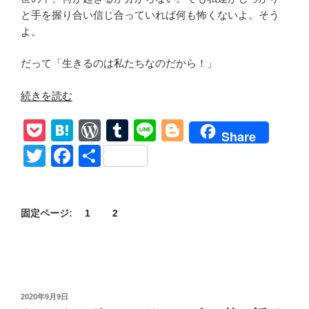
と手を握り合い信じ合っていれば何も怖くないよ。そう
よ。
だって「生きるのは私たちなのだから！」
“【ウ
続きを読む
ォ
P
H
W
T
Li
Bl
ー
Share
キ
o
at
or
u
n
o
T
F
共
ン
ck
e
d
m
e
g
wi
a
有
グ・
et
n
Pr
bl
g
tt
c
デ
ッ
a
e
r
er
固定ページ:
1
2
er
e
ド
ss
b
シ
o
ー
ズ
o
ン
投
2020年9月9日
稿