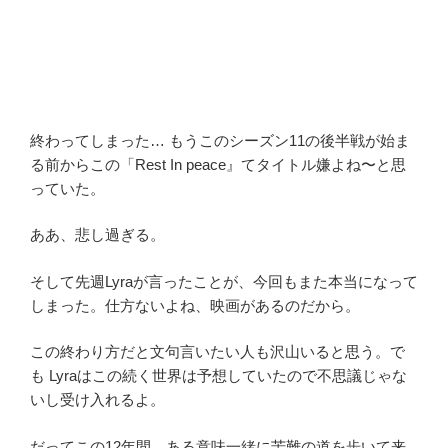
終わってしまった… もうこのシーズン11の後半戦が始ま
る前からこの「Rest In peace』てタイトル嫌よね〜と思
っていた。
ああ、悲し過ぎる。
そして先週Lyraが言ったことが、今回もまた本当になって
しまった。仕方ないよね、映画があるのだから。
この終わり方だと文句言いたい人も沢山いると思う。で
も Lyraはこの続く世界は予想していたので不思議じゃな
いし受け入れるよ。
だってこの12年間、ある意味一緒に苦難の道を歩いて来