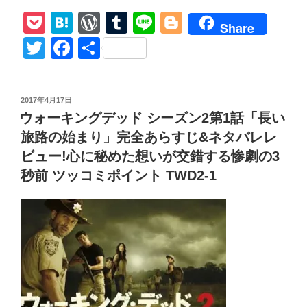
ォ
P
H
W
T
Li
Bl
ー
Share
キ
o
at
or
u
n
o
T
F
共
ン
ck
e
d
m
e
g
wi
a
有
グ・
et
n
Pr
bl
g
tt
c
デ
投
2017年4月17日
ッ
a
e
r
er
er
e
稿
ウォーキングデッド シーズン2第1話「長い
ド
日:
ss
b
シ
旅路の始まり」完全あらすじ&ネタバレレ
o
ー
ビュー!心に秘めた想いが交錯する惨劇の3
ズ
o
秒前 ツッコミポイント TWD2-1
ン
k
2
第
8
話
ネ
タ
バ