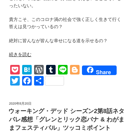
ったいない。
貴方こそ、このコロナ渦の社会で強く正しく生きて行く
答えは見つかっているの？
絶対に皆んなが皆んな幸せになる道を示せるの？
“ウ
続きを読む
ォ
P
H
W
T
Li
Bl
ー
Share
キ
o
at
or
u
n
o
T
F
共
ン
ck
e
d
m
e
g
wi
a
有
グ・
et
n
Pr
bl
g
tt
c
デ
投
2020年8月20日
ッ
a
e
r
er
er
e
稿
ウォーキング・デッド シーズン2第8話ネタ
ド
日:
ss
b
シ
バレ感想「グレンとリック恋バナ & わがま
o
ー
まフェスティバル」ツッコミポイント
ズ