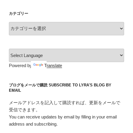
カ
た
イ
想
カテゴリー
ブ
い
カ
が
テ
交
ゴ
錯
リ
す
ー
る
惨
Powered by
Translate
劇
の
3
ブログをメールで購読 SUBSCRIBE TO LYRA'S BLOG BY
EMAIL
秒
前
メールアドレスを記入して購読すれば、更新をメールで
ツ
受信できます。
ッ
You can receive updates by email by filling in your email
コ
address and subscribing.
ミ