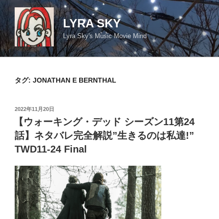
コ
ン
LYRA SKY
テ
Lyra Sky's Music Movie Mind
ン
ツ
へ
ス
タグ:
JONATHAN E BERNTHAL
キ
ッ
投
2022年11月20日
プ
稿
【ウォーキング・デッド シーズン11第24
日:
話】ネタバレ完全解説”生きるのは私達!”
TWD11-24 Final