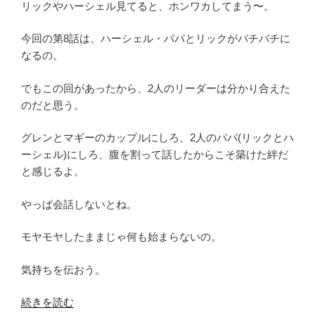
方”ツ
リックやハーシェル見てると、ホンワカしてまう〜。
ッ
コ
今回の第8話は、ハーシェル・パパとリックがバチバチに
ミ
なるの。
ポ
イ
でもこの回があったから、2人のリーダーは分かり合えた
ン
のだと思う。
ト
グレンとマギーのカップルにしろ、2人のパパ(リックとハ
Way
ーシェル)にしろ、腹を割って話したからこそ築けた絆だ
to
と感じるよ。
Final
Season
やっぱ会話しないとね。
あ
ら
モヤモヤしたままじゃ何も始まらないの。
す
じ”
気持ちを伝おう。
の
“ウ
続きを読む