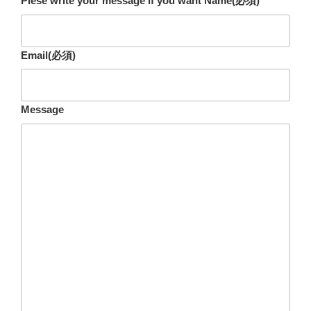
Plese write your message if you want Name
(必須)
Email
(必須)
Message