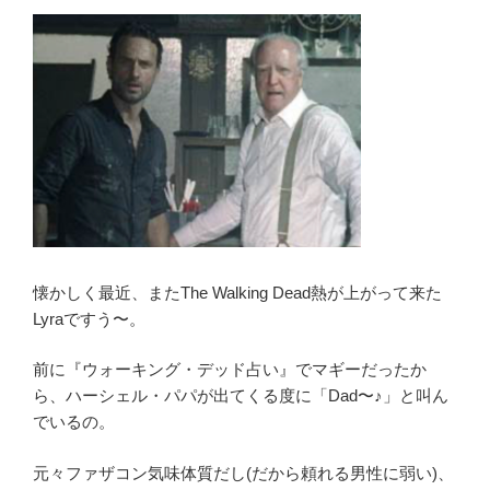
o
ン
k
2
第
11
話
ネ
タ
バ
レ
感
想
懐かしく最近、またThe Walking Dead熱が上がって来た
“人
Lyraですう〜。
間
の
前に『ウォーキング・デッド占い』でマギーだったか
終
ら、ハーシェル・パパが出てくる度に「Dad〜♪」と叫ん
わ
でいるの。
ら
せ
元々ファザコン気味体質だし(だから頼れる男性に弱い)、