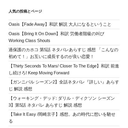
et
n
Pr
bl
g
tt
c
デ
ェ
ッ
a
e
r
er
er
e
人気の投稿とページ
ス
ド
ss
b
テ
シ
Oasis【Fade Away】和訳 解説 大人になるということ
ィ
o
ー
バ
Oasis【Bring It On Down】和訳 労働者階級の叫び
ズ
o
ル」
Working Class Shouts
ン
k
ツ
2
過保護のカホコ 第5話 ネタバレあらすじ 感想 「こんなの
ッ
第
初めて！」お互いに成長するのが良い恋愛！
コ
1
【Thirty Seconds To Mars/ Closer To The Edge】和訳 前進
ミ
話
し続けろ! Keep Moving Forward
ポ
「長
イ
【ガンニバル シーズン2】全話ネタバレ『詳しい』あらす
い
ン
じ 解説 感想
旅
ト”
路
【ウォーキング・デッド: ダリル・ディクソン シーズン
の
の
3】第5話 ネタバレ あらすじ 解説 感想
始
【Take It Easy /岡崎京子】感想。あの時代に想いを馳せ
ま
る
り」