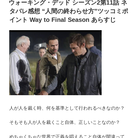
k
11
ウォーキング・デッド シーズン2第11話 ネ
日:
第
タバレ感想 “人間の終わらせ方”ツッコミポ
24
イント Way to Final Season あらすじ
話】
ネ
タ
バ
レ
完
全
解
説”生
き
る
の
人が人を裁く時、何を基準として行われるべきなのか？
は
私
そもそも人が人を裁くこと自体、正しいことなのか？
達!”
TWD11-
めちゃくちゃな世界で正義を唱えること自体が間違って