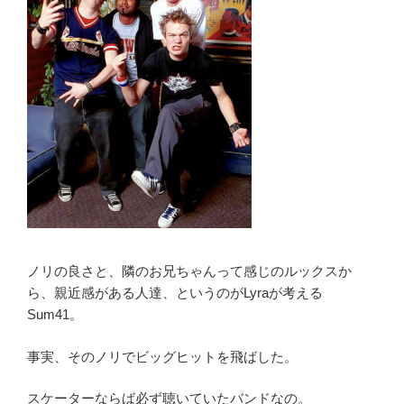
k
Save
the
Girls!”
の
ノリの良さと、隣のお兄ちゃんって感じのルックスか
ら、親近感がある人達、というのがLyraが考える
Sum41。
事実、そのノリでビッグヒットを飛ばした。
スケーターならば必ず聴いていたバンドなの。