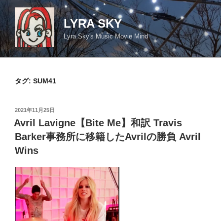
コ
ン
LYRA SKY
テ
Lyra Sky's Music Movie Mind
ン
ツ
へ
ス
タグ:
SUM41
キ
ッ
投
2021年11月25日
プ
稿
Avril Lavigne【Bite Me】和訳 Travis
日:
Barker事務所に移籍したAvrilの勝負 Avril
Wins