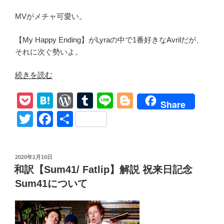
MVがメチャ可愛い。
【My Happy Ending】がLyraの中で1番好きなAvrilだが、
それに次ぐ勢いよ。
“【Avril
続きを読む
Lavigne/
P
H
W
T
Li
Bl
Don’t
Share
Tell
o
at
or
u
n
o
T
F
共
Me】
ck
e
d
m
e
g
wi
a
有
和
et
n
Pr
bl
g
tt
c
訳
投
2020年1月10日
女
a
e
r
er
er
e
稿
和訳【Sum41/ Fatlip】解説 祝来日記念
心
日:
ss
b
を
Sum41について
o
貴
方
o
に