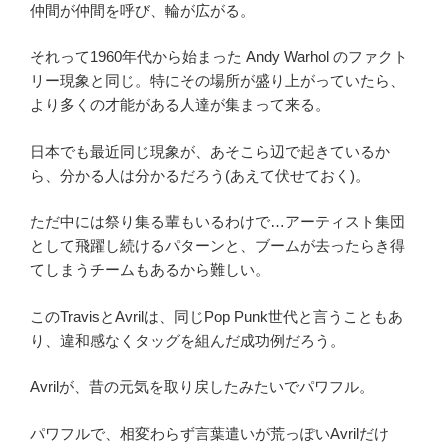
仲間が仲間を呼び、輪が広がる。
それって1960年代から始まった Andy Warhol のファクト
リー現象と同じ。特にその場所が盛り上がっていたら、
より多くの才能がある人達が集まって来る。
日本でも最近同じ現象が、あそこら辺で起きているか
ら、分かる人は分かるだろう(あえて伏せておく)。
ただ中には祭り集る輩もいるわけで…アーティスト集団
として飛躍し続けるパターンと、ブームが去ったらき得
てしまうチームもあるから難しい。
このTravisとAvrilは、同じPop Punk世代と言うこともあ
り、違和感なくタッグを組んだ成功例だろう。
Avrilが、昔の元気を取り戻したみたいでパワフル。
パワフルで、相変わらず言葉遣いが荒っぽいAvrilだけ