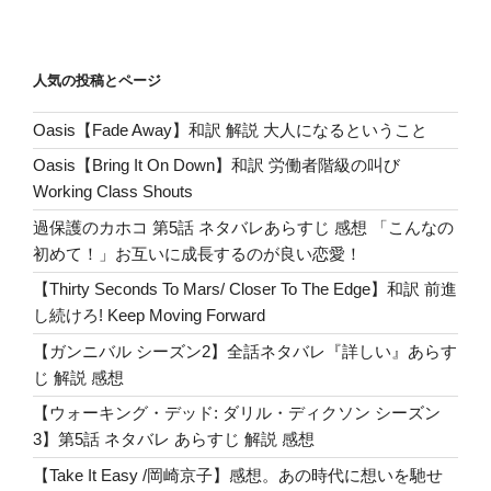
ck
e
d
m
e
g
wi
a
有
解
et
n
Pr
bl
g
tt
c
説
See
a
e
r
er
er
e
人気の投稿とページ
the
ss
b
Soul
Oasis【Fade Away】和訳 解説 大人になるということ
o
is
Oasis【Bring It On Down】和訳 労働者階級の叫び
inside”
o
Working Class Shouts
の
k
過保護のカホコ 第5話 ネタバレあらすじ 感想 「こんなの
初めて！」お互いに成長するのが良い恋愛！
【Thirty Seconds To Mars/ Closer To The Edge】和訳 前進
し続けろ! Keep Moving Forward
【ガンニバル シーズン2】全話ネタバレ『詳しい』あらす
じ 解説 感想
【ウォーキング・デッド: ダリル・ディクソン シーズン
3】第5話 ネタバレ あらすじ 解説 感想
【Take It Easy /岡崎京子】感想。あの時代に想いを馳せ