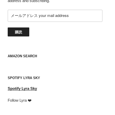
address and subscribing.
メ
ー
ル
ア
購読
ド
レ
ス
your
AMAZON SEARCH
mail
address
SPOTIFY LYRA SKY
Spotify
Lyra Sky
Follow Lyra ❤️