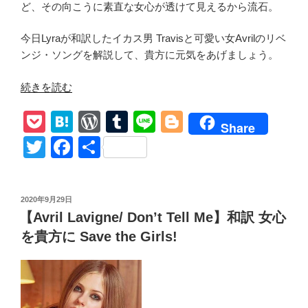
ど、その向こうに素直な女心が透けて見えるから流石。
今日Lyraが和訳したイカス男 Travisと可愛い女Avrilのリベ
ンジ・ソングを解説して、貴方に元気をあげましょう。
“Avril
続きを読む
Lavigne【Bite
P
H
W
T
Li
Bl
Me】
Share
和
o
at
or
u
n
o
T
F
共
訳
ck
e
d
m
e
g
wi
a
有
Travis
et
n
Pr
bl
g
tt
c
Barker
投
2020年9月29日
事
a
e
r
er
er
e
稿
【Avril Lavigne/ Don’t Tell Me】和訳 女心
務
日:
ss
b
所
を貴方に Save the Girls!
o
に
移
o
籍
k
し