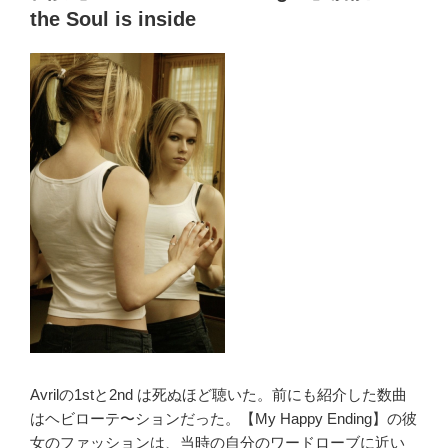
日:
ss
b
記
the Soul is inside
o
念
Sum41
o
に
k
つ
い
て”
の
Avrilの1stと2nd は死ぬほど聴いた。前にも紹介した数曲
はヘビローテ〜ションだった。【My Happy Ending】の彼
女のファッションは、当時の自分のワードローブに近い