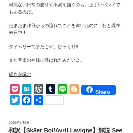
何気ない日常の怒りや不満を描くのも、上手いバンドで
もあるのだ。
たまたま昨日からの流れでこれを書いたのに、何と現在
来日中！
タイムリーでまたもや、びっくり‼️
また音楽の神様に呼ばれたみたいよ。
“和
続きを読む
訳
P
H
W
T
Li
Bl
【Sum41/
Share
Fatlip】
o
at
or
u
n
o
T
F
共
解
ck
e
d
m
e
g
wi
a
有
説
et
n
Pr
bl
g
tt
c
祝
投
2020年1月9日
来
a
e
r
er
er
e
稿
和訳【Sk8er Boi/Avril Lavigne】解説 See
日