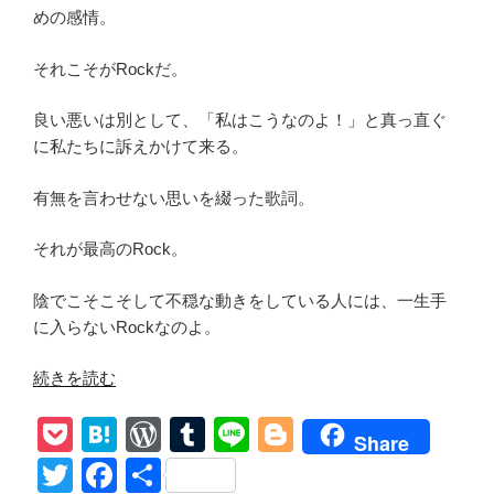
めの感情。
それこそがRockだ。
良い悪いは別として、「私はこうなのよ！」と真っ直ぐ
に私たちに訴えかけて来る。
有無を言わせない思いを綴った歌詞。
それが最高のRock。
陰でこそこそして不穏な動きをしている人には、一生手
に入らないRockなのよ。
“和
続きを読む
訳
P
H
W
T
Li
Bl
【Sk8er
Share
Boi/Avril
o
at
or
u
n
o
T
F
共
Lavigne】