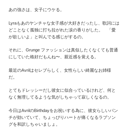
あの強さは、女子にウケる。
Lyraもあのヤンチャな女子感が大好きだったし、歌詞には
どことなく孤独に打ち拉がれた涙の香りがした。 「愛
が欲しいよ」と叫んでる感じがするの。
それに、Grunge ファッションは真似したくなくても普通
にしていた格好だもんね〜、親近感を覚える。
最近のAvrilはセレブらしく、女性らしい綺麗なお姉様
だ。
とてもドレッシーだし彼女に似合っているけれど、何と
なく無理してるような気がしちゃって寂しくなるの。
今日はAvrilのBirthdayをお祝いする為に、彼女らしいパン
チが効いていて、ちょっぴりハートが痛くなるラブソン
グを和訳しちゃいましょ。