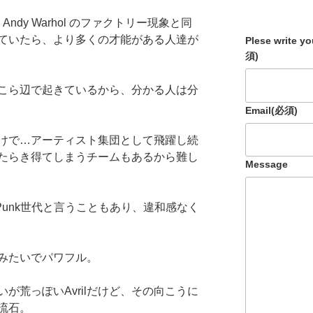
ndy Warhol のファクトリー現象と同
ていたら、より多くの才能がある人達が
Plese write y
須)
こら辺で起きているから、分かる人は分
。
Email
(必須)
けで…アーティスト集団として飛躍し続
たらき得てしまうチームもあるから難し
Message
Pop Punk世代と言うこともあり、違和感なく
たみたいでパワフル。
が荒っぽいAvrilだけど、その向こうに
流石。