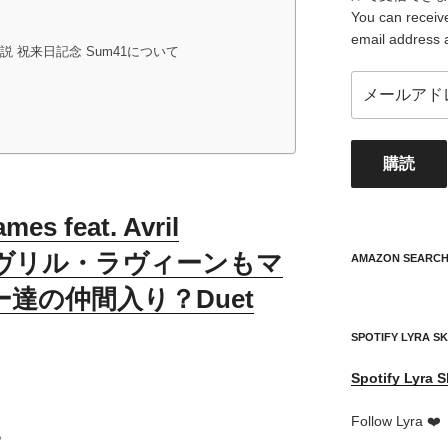
You can receive
email address 
p】解説 祝来日記念 Sum41について
メ
ー
ル
ア
購読
ド
レ
ス
s feat. Avril
your
訳 アヴリル・ラヴィーンもマ
mail
AMAZON SEARC
address
達の仲間入り？Duet
SPOTIFY LYRA S
Spotify
Lyra S
Follow Lyra ❤️
。