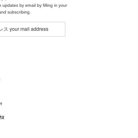
 updates by email by filling in your
and subscribing.
H
KY
ky