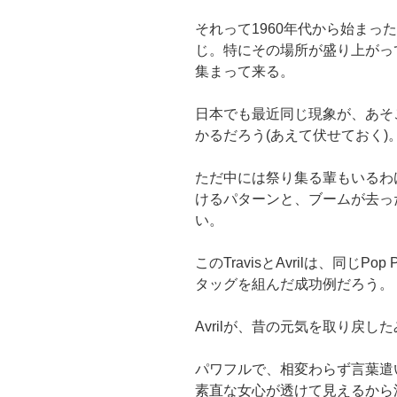
それって1960年代から始まった A
じ。特にその場所が盛り上がっ
集まって来る。
日本でも最近同じ現象が、あそ
かるだろう(あえて伏せておく)
ただ中には祭り集る輩もいるわ
けるパターンと、ブームが去っ
い。
このTravisとAvrilは、同じ
タッグを組んだ成功例だろう。
Avrilが、昔の元気を取り戻し
パワフルで、相変わらず言葉遣い
素直な女心が透けて見えるから