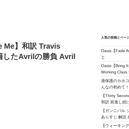
人気の投稿とペー
te Me】和訳 Travis
Oasis【Fad
たAvrilの勝負 Avril
と
Oasis【Brin
Working Class 
過保護のカホコ
んなの初めて
【Thirty Secon
和訳 前進し続けろ! 
【ガンニバル 
あらすじ 解説 
【ウォーキング