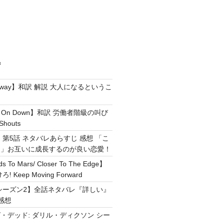
ジ
e Away】和訳 解説 大人になるというこ
g It On Down】和訳 労働者階級の叫び
Shouts
 第5話 ネタバレあらすじ 感想 「こ
！」お互いに成長するのが良い恋愛！
ds To Mars/ Closer To The Edge】
Keep Moving Forward
シーズン2】全話ネタバレ『詳しい』
感想
・デッド: ダリル・ディクソン シー