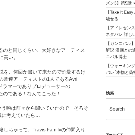
ズン3】第5話 
【Take It 
馳せる
【アドレセンス 
ネタバレ 詳し
【ガンニバル
解説 漫画との
するのと同じくらい、大好きなアーティス
ニバル博士！
に高い。
【ウォーキング
説を、何回か書いて来たので割愛するけ
バレ｢本物と偽物
常連アーティストの1人であるAvril
きなドラマーでありプロデューサーの
検索
移籍したのである！なんてこった！
いう噂は前々から聞いていたので「そろそ
気に考えていたら…
ゃって、Travis Familyの仲間入り
アーカイブ