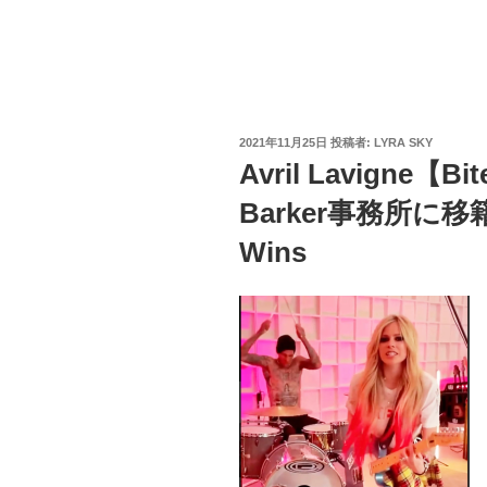
投
2021年11月25日
投稿者:
LYRA SKY
稿
Avril Lavigne【Bi
日:
Barker事務所に移籍し
Wins