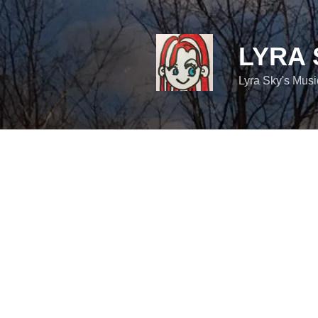
コ
ン
テ
LYRA 
ン
ツ
Lyra Sky's Mus
へ
ス
キ
ッ
プ