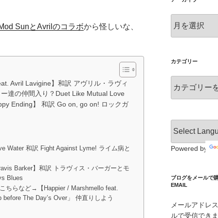
ア
Mod SunとAvrilのコラボ
から怪しいな、
ー
カ
イ
ブ
カテゴリー
カ
eat. Avril Lavigine】和訳 アヴリル・ラヴィ
テ
間入り？Duet Like Mutual Love
ゴ
Happy Ending】 和訳 Go on, go on! ロックガ
リ
ー
Powered by
bove Water 和訳 Fight Against Lyme! ライム病と
at.Travis Barker】和訳 トラヴィス・バーガーとモ
 Blues
ブログをメールで購読 S
EMAIL
らなど→【Happier / Marshmello feat.
Up before The Day’s Over」 仲直りしよう
メールアドレ
ルで受信でき