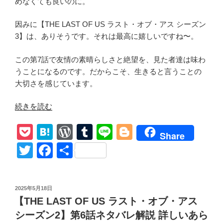
めなくても良いのに。
因みに【THE LAST OF US ラスト・オブ・アス シーズン
3】は、ありそうです。それは最高に嬉しいですね〜。
この第7話で友情の素晴らしさと絶望を、見た者達は味わ
うことになるのです。だからこそ、生きると言うことの
大切さを感じています。
“【THE
続きを読む
LAST
P
H
W
T
Li
Bl
OF
Share
US
o
at
or
u
n
o
T
F
共
ラ
ck
e
d
m
e
g
wi
a
有
ス
et
n
Pr
bl
g
tt
c
ト・
投
2025年5月18日
オ
a
e
r
er
er
e
稿
【THE LAST OF US ラスト・オブ・アス
ブ・
日:
ss
b
ア
シーズン2】第6話ネタバレ解説 詳しいあら