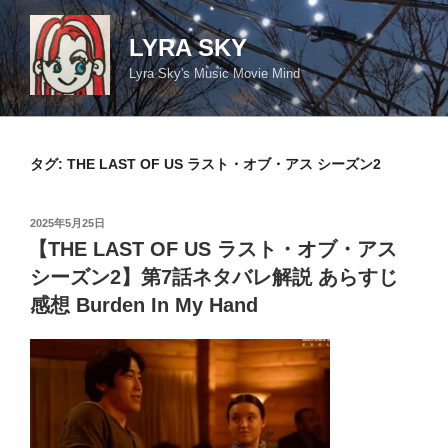
コ
ン
LYRA SKY
テ
Lyra Sky's Music Movie Mind
ン
ツ
へ
ス
タグ:
THE LAST OF US ラスト・オブ・アス シーズン2
キ
ッ
投
2025年5月25日
プ
稿
【THE LAST OF US ラスト・オブ・アス
日:
シーズン2】第7話ネタバレ解説 あらすじ
感想 Burden In My Hand