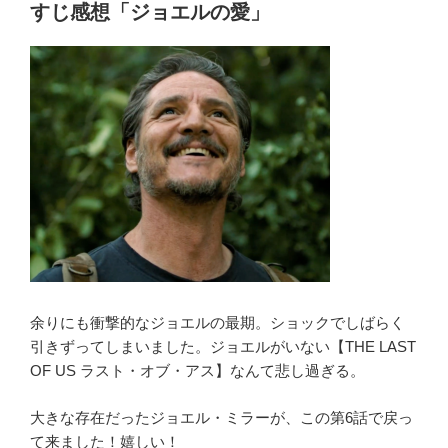
o
ス
すじ感想「ジョエルの愛」
シ
o
ー
k
ズ
ン
2】
第
7
話
ネ
タ
バ
レ
解
余りにも衝撃的なジョエルの最期。ショックでしばらく
説
引きずってしまいました。ジョエルがいない【THE LAST
あ
OF US ラスト・オブ・アス】なんて悲し過ぎる。
ら
す
大きな存在だったジョエル・ミラーが、この第6話で戻っ
じ
て来ました！嬉しい！