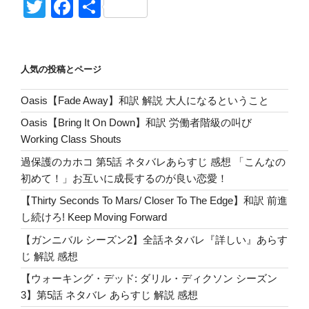
o
at
or
u
n
o
T
F
共
ラ
ck
e
d
m
e
g
wi
a
有
ス
et
n
Pr
bl
g
tt
c
ト・
オ
a
e
r
er
er
e
人気の投稿とページ
ブ・
ss
b
ア
Oasis【Fade Away】和訳 解説 大人になるということ
o
ス
Oasis【Bring It On Down】和訳 労働者階級の叫び
シ
o
Working Class Shouts
ー
k
ズ
過保護のカホコ 第5話 ネタバレあらすじ 感想 「こんなの
ン
初めて！」お互いに成長するのが良い恋愛！
2】
【Thirty Seconds To Mars/ Closer To The Edge】和訳 前進
第
し続けろ! Keep Moving Forward
6
【ガンニバル シーズン2】全話ネタバレ『詳しい』あらす
話
じ 解説 感想
ネ
タ
【ウォーキング・デッド: ダリル・ディクソン シーズン
バ
3】第5話 ネタバレ あらすじ 解説 感想