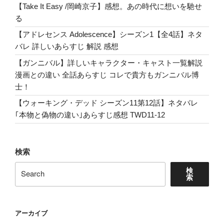
レ
【Take It Easy /岡崎京子】感想。あの時代に想いを馳せ
解
る
説
【アドレセンス Adolescence】シーズン1【全4話】ネタ
詳
バレ 詳しいあらすじ 解説 感想
し
い
【ガンニバル】詳しいキャラクター・キャスト一覧解説
あ
漫画との違い 全話あらすじ コレで貴方もガンニバル博
ら
士！
す
【ウォーキング・デッド シーズン11第12話】ネタバレ
じ
｢本物と偽物の違い｣あらすじ感想 TWD11-12
感
想
「ジ
検索
ョ
エ
検
索
ル
の
愛」”
アーカイブ
の