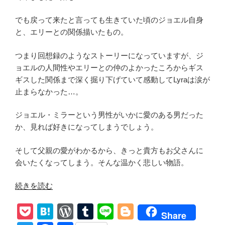
感
想
でも戻って来たと言っても生きていた頃のジョエル自身
Burden
と、エリーとの関係描いたもの。
In
My
つまり回想録のようなストーリーになっていますが、ジ
Hand”
ョエルの人間性やエリーとの仲のよかったころからギス
の
ギスした関係まで深く掘り下げていて感動してLyraは涙が
止まらなかった…。
ジョエル・ミラーという男性がいかに愛のある男だった
か、見れば好きになってしまうでしょう。
そして父親の愛がわかるから、きっと貴方もお父さんに
会いたくなってしまう。そんな温かく悲しい物語。
“【THE
続きを読む
LAST
P
H
W
T
Li
Bl
OF
Share
US