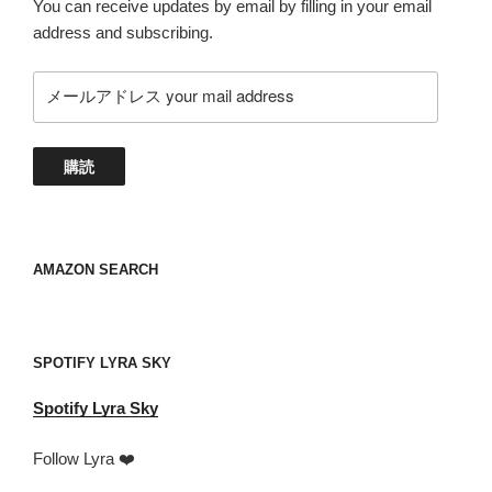
You can receive updates by email by filling in your email
address and subscribing.
メ
ー
ル
ア
購読
ド
レ
ス
your
AMAZON SEARCH
mail
address
SPOTIFY LYRA SKY
Spotify
Lyra Sky
Follow Lyra ❤️