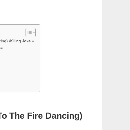
ng) /Killing Joke =
 =
To The Fire Dancing)