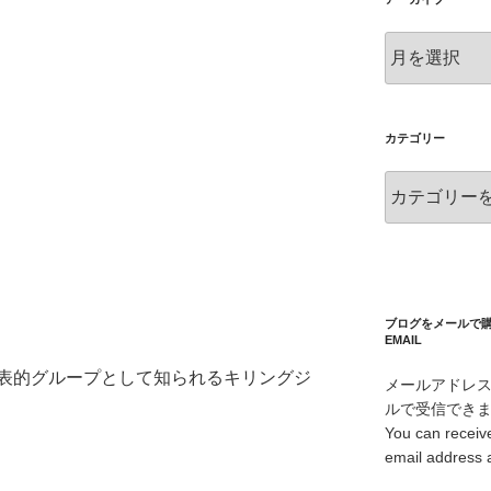
ア
ー
カ
イ
ブ
カテゴリー
カ
テ
ゴ
リ
ー
ブログをメールで購読 S
EMAIL
表的グループとして知られるキリングジ
メールアドレ
ルで受信でき
You can receive
email address 