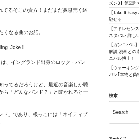
ズン3】第5話 
呆れてるそこの貴方！まだまだ鼻息荒く紹
【Take It 
馳せる
【アドレセンス 
たくなる曲のお話。
ネタバレ 詳し
【ガンニバル
 Joke !!
解説 漫画との
ニバル博士！
・ジョークは、イングランド出身のロック・バン
【ウォーキング
バレ｢本物と偽物
知ってるだろうけど、最近の音楽しか聴
から「どんなバンド？」と聞かれると一
検索
バンド」であり、根っこには「ネイティブ
。
アーカイブ