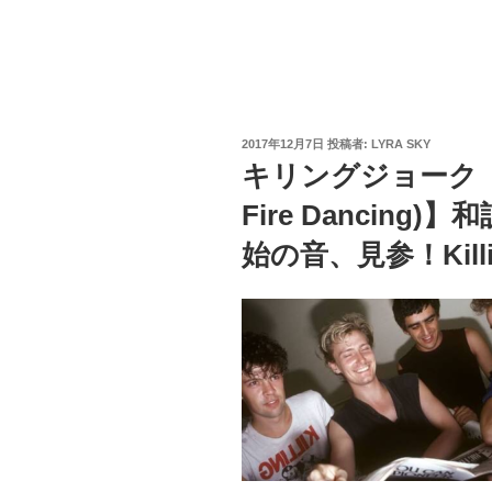
投
2017年12月7日
投稿者:
LYRA SKY
稿
キリングジョーク【Let’
日:
Fire Dancing
始の音、見参！Killin