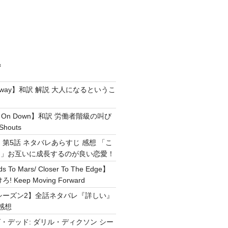
ジ
e Away】和訳 解説 大人になるというこ
g It On Down】和訳 労働者階級の叫び
Shouts
 第5話 ネタバレあらすじ 感想 「こ
！」お互いに成長するのが良い恋愛！
ds To Mars/ Closer To The Edge】
Keep Moving Forward
シーズン2】全話ネタバレ『詳しい』
感想
・デッド: ダリル・ディクソン シー