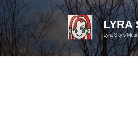
コ
ン
テ
LYRA 
ン
ツ
Lyra Sky's Mus
へ
ス
キ
ッ
プ