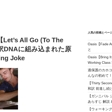
人気の投稿とペー
s All Go (To The
Oasis【Fad
)】和訳DNAに組み込まれた原
と
g Joke
Oasis【Brin
Working Class 
過保護のカホコ
んなの初めて
【Thirty Secon
和訳 前進し続けろ! 
【ガンニバル 
あらすじ 解説 
【ウォーキング