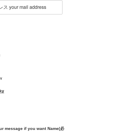
H
KY
ky
our message if you want Name
(必