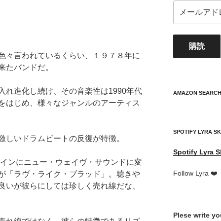
メ
ー
ル
ア
購読
ド
色々言われているくらい、１９７８年に
レ
来たバンドだ。
ス
your
れ進化し続け、その音楽性は1990年代
mail
AMAZON SEARC
をはじめ、様々なジャンルのアーティス
address
SPOTIFY LYRA S
激しいドラムビートの反復が特徴。
Spotify
Lyra S
メインにニュー・ウェイヴ・サウンドに変
Follow Lyra ❤️
が「ラヴ・ライク・ブラッド」。聴きや
良いが彼らにしては珍しく売れ線だな、
Plese write y