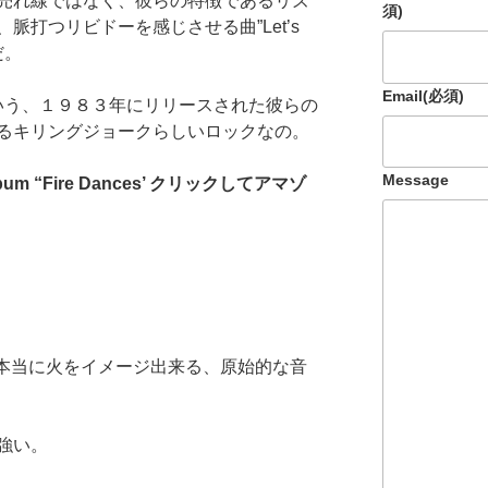
売れ線ではなく、彼らの特徴であるリズ
須)
脈打つリビドーを感じさせる曲”Let’s
”だ。
Email
(必須)
S”という、１９８３年にリリースされた彼らの
るキリングジョークらしいロックなの。
Message
o Album “Fire Dances’ クリックしてアマゾ
は本当に火をイメージ出来る、原始的な音
強い。