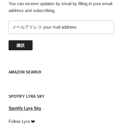
You can receive updates by email by filling in your email
address and subscribing.
メ
ー
ル
ア
購読
ド
レ
ス
your
AMAZON SEARCH
mail
address
SPOTIFY LYRA SKY
Spotify
Lyra Sky
Follow Lyra ❤️