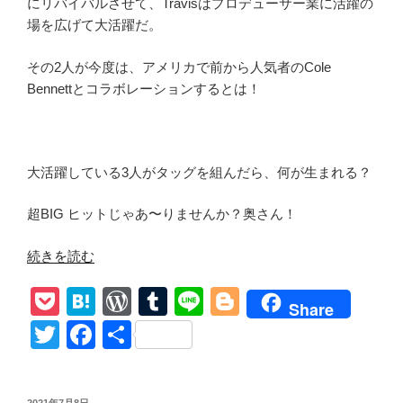
にリバイバルさせて、Travisはプロデューサー業に活躍の
場を広げて大活躍だ。
その2人が今度は、アメリカで前から人気者のCole
Bennettとコラボレーションするとは！
大活躍している3人がタッグを組んだら、何が生まれる？
超BIG ヒットじゃあ〜りませんか？奥さん！
“【Machine
続きを読む
Gun
P
H
W
T
Li
Bl
Kelly/
Share
papercuts
o
at
or
u
n
o
T
F
共
(directed
ck
e
d
m
e
g
wi
a
有
by
et
n
Pr
bl
g
tt
c
Cole
投