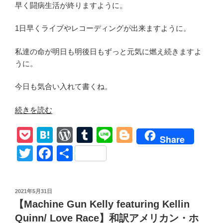
早く闘病生活が終りますように。
1日早くライブやレコーディングが出来ますように。
私達の命が明日も明後日もずっと元気に燃え続きますよ
うに。
今日も気合い入れて書くね。
“【blink-
続きを読む
182/
P
H
W
T
Li
Bl
Dammit
Share
(Growing
o
at
or
u
n
o
T
F
共
Up)】
ck
e
d
m
e
g
wi
a
有
和
et
n
Pr
bl
g
tt
c
訳
投
2021年5月31日
Mark
a
e
r
er
er
e
稿
【Machine Gun Kelly featuring Kellin
Hoppus
日:
ss
b
快
Quinn/ Love Race】和訳アメリカン・ホ