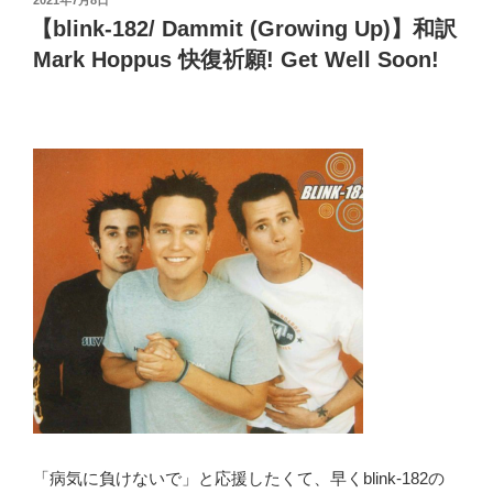
2021年7月8日
Bennett)】
a
e
r
er
er
e
稿
【blink-182/ Dammit (Growing Up)】和訳
和
日:
ss
b
訳
Mark Hoppus 快復祈願! Get Well Soon!
o
Cole
Bennett
o
と
k
Lyrical
Lemonade
に
つ
い
て
About
Cole
Bennett”
の
「病気に負けないで」と応援したくて、早くblink-182の