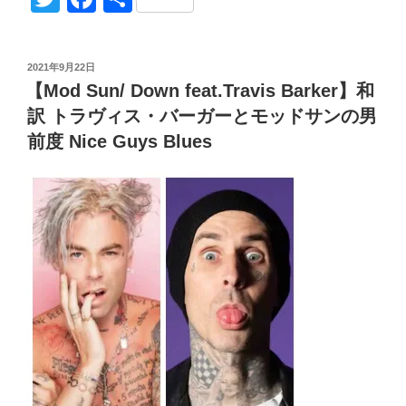
和
ck
e
d
m
e
g
wi
a
有
訳
et
n
Pr
bl
g
tt
c
解
投
2021年9月22日
説
a
e
r
er
er
e
稿
【Mod Sun/ Down feat.Travis Barker】和
帰
日:
ss
b
っ
訳 トラヴィス・バーガーとモッドサンの男
o
て
前度 Nice Guys Blues
来
o
た
k
blink-
182!
誓
い
と
兄
弟
愛
I
Miss