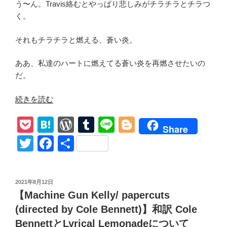
う〜ん。Travis絡むとやっぱり悲しみがチラチラとチラつ
く。
それもチラチラと燃える、蒼い炎。
ああ、私達のハートに燃えてる蒼い炎を再燃させたいの
だ。
“【Mod
続きを読む
Sun/
P
H
W
T
Li
Bl
Down
Share
feat.Travis
o
at
or
u
n
o
T
F
共
Barker】
ck
e
d
m
e
g
wi
a
有
和
et
n
Pr
bl
g
tt
c
訳
投
2021年8月12日
ト
a
e
r
er
er
e
稿
【Machine Gun Kelly/ papercuts
ラ
日:
ss
b
ヴ
(directed by Cole Bennett)】和訳 Cole
o
ィ
BennettとLyrical Lemonadeについて