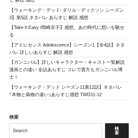
MV
【ウォーキング・デッド: ダリル・ディクソン シーズン
が
3】第5話 ネタバレ あらすじ 解説 感想
最
高!
【Take It Easy /岡崎京子】感想。あの時代に想いを馳せ
Like
る
AHS
【アドレセンス Adolescence】シーズン1【全4話】ネタ
1984”
バレ 詳しいあらすじ 解説 感想
の
【ガンニバル】詳しいキャラクター・キャスト一覧解説
漫画との違い 全話あらすじ コレで貴方もガンニバル博
士！
【ウォーキング・デッド シーズン11第12話】ネタバレ
｢本物と偽物の違い｣あらすじ感想 TWD11-12
検索
検
索