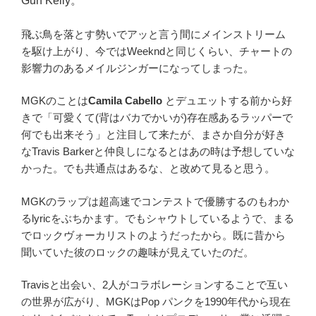
Gun Kelly。
飛ぶ鳥を落とす勢いでアッと言う間にメインストリーム
を駆け上がり、今ではWeekndと同じくらい、チャートの
影響力のあるメイルジンガーになってしまった。
MGKのことは
Camila Cabello
とデュエットする前から好
きで「可愛くて(背はバカでかいが)存在感あるラッパーで
何でも出来そう」と注目して来たが、まさか自分が好き
なTravis Barkerと仲良しになるとはあの時は予想していな
かった。でも共通点はあるな、と改めて見ると思う。
MGKのラップは超高速でコンテストで優勝するのもわか
るlyricをぶちかます。でもシャウトしているようで、まる
でロックヴォーカリストのようだったから。既に昔から
聞いていた彼のロックの趣味が見えていたのだ。
Travisと出会い、2人がコラボレーションすることで互い
の世界が広がり、MGKはPop パンクを1990年代から現在