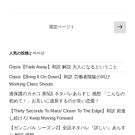
ck
e
d
m
e
g
wi
a
有
Quinn/
et
n
Pr
bl
g
tt
c
Love
Race】
a
e
r
er
er
e
和
投
次
ss
固定ページ
1
b
訳
の
稿
o
ア
ペ
の
メ
ー
o
ペ
リ
人気の投稿とページ
ジ
k
ー
カ
Oasis【Fade Away】和訳 解説 大人になるということ
ジ
ン・
ホ
送
Oasis【Bring It On Down】和訳 労働者階級の叫び
ラ
り
Working Class Shouts
ー・
過保護のカホコ 第5話 ネタバレあらすじ 感想 「こんなの
ス
初めて！」お互いに成長するのが良い恋愛！
ト
ー
【Thirty Seconds To Mars/ Closer To The Edge】和訳 前進
リ
し続けろ! Keep Moving Forward
ー
【ガンニバル シーズン2】全話ネタバレ『詳しい』あらす
的
じ 解説 感想