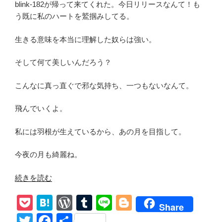
blink-182が帰って来てくれた。今日リリースなんて！も
う既に私のハートを鷲掴みしてる。
生きる意味を本当に理解した奴らは強い。
そして何て美しいんだろう？
こんなに真っ直ぐで邪な気持ち、一つもないなんて。
飛んでいくよ。
私には羽根が生えているから、あの月を目指して。
今夜の月も綺麗ね。
“blink-
続きを読む
182【One
P
H
W
T
Li
Bl
More
Share
Time】
o
at
or
u
n
o
T
F
共