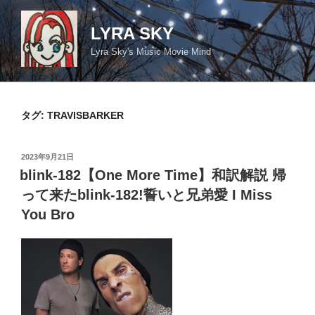
コ
ン
LYRA SKY
テ
Lyra Sky's Music Movie Mind
ン
ツ
へ
ス
タグ:
TRAVISBARKER
キ
ッ
投
2023年9月21日
プ
稿
blink-182【One More Time】和訳解説 帰
日:
って来たblink-182!誓いと兄弟愛 I Miss
You Bro