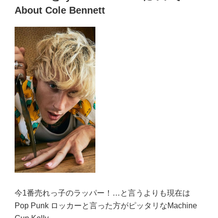
ス・
o
About Cole Bennett
バ
k
ー
ガ
ー
と
モ
ッ
ド
サ
ン
の
男
前
度
Nice
Guys
今1番売れっ子のラッパー！…と言うよりも現在は
Blues”
Pop Punk ロッカーと言った方がピッタリなMachine
の