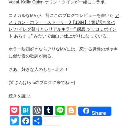
Vocal. Kellin Quinn ケリン・クインが一緒にコラボ。
コミカルなMVが、前にこのブログでレビューを書いた
ア
メリカン・ホラー・ストーリー9【1984】( 第1話ネタバ
レ”ハイレグ祭りとシリアルキラー” 感想 ツッコミポイン
ト あらすじ
” みたいで面白い仕上がりになっている。
ホラー映画好きならアリなMVには、恋する男性のボヤキ
に似た愛の歌詞が乗る。
さあ、好きな人のもとへ走れ！
(皆さんはLyraのブログに来てね〜)
“【Machine
続きを読む
Gun
P
H
W
T
Li
Bl
Kelly
Share
featuring
o
at
or
u
n
o
T
F
共
Kellin