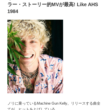
o
復
ラー・ストーリー的MVが最高! Like AHS
祈
o
1984
願!
k
Get
Well
Soon!”
の
ノリに乗っているMachine Gun Kelly。リリースする曲全
てが、ヒットをとばしている。