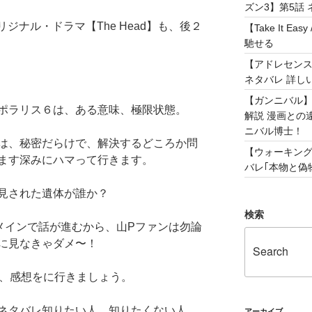
ズン3】第5話 
リジナル・ドラマ【The Head】も、後２
【Take It 
馳せる
【アドレセンス 
ネタバレ 詳し
【ガンニバル
ポラリス６は、ある意味、極限状態。
解説 漫画との
ニバル博士！
は、秘密だらけで、解決するどころか問
【ウォーキング
ます深みにハマって行きます。
バレ｢本物と偽物
見された遺体が誰か？
検索
メインで話が進むから、山Pファンは勿論
に見なきゃダメ〜！
じと、感想をに行きましょう。
ネタバレ知りたい人、知りたくない人、
アーカイブ