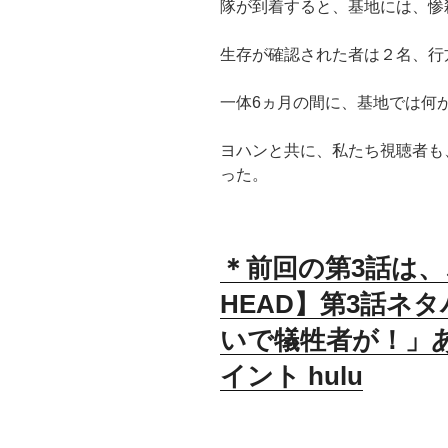
隊が到着すると、基地には、
惨
生存が確認された者は２名、行
一体
6
ヵ月の間に、基地では何
ヨハンと共に、私たち視聴者も
った。
＊前回の第3話は、
HEAD】第3話ネ
いで犠牲者が！」
イント hulu