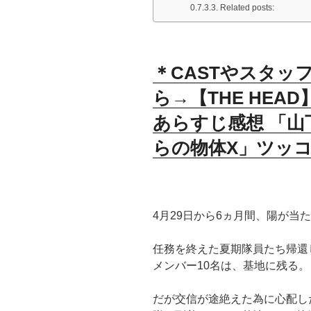
Related posts:
＊CASTやスタッ
ら→【THE HEA
あらすじ感想 「山
らの物体X」ツッ
4
月
29
日から
6
ヵ月間、陽が当た
任務を終えた夏期隊員たち帰還
メンバー
10
名は、基地に残る。
だが交信が途絶えた為に心配し