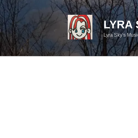
コ
ン
テ
LYRA 
ン
ツ
Lyra Sky's Mus
へ
ス
キ
ッ
プ