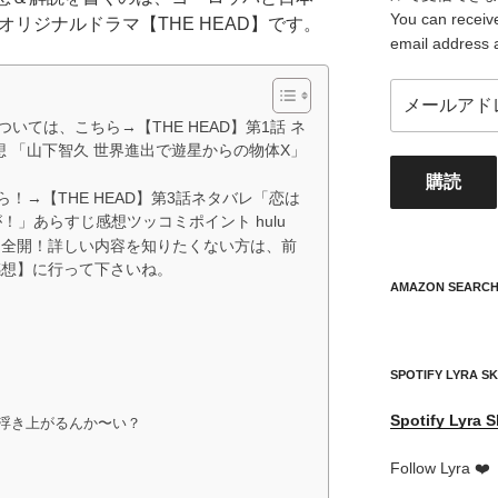
You can receive
オリジナルドラマ【THE HEAD】です。
email address 
メ
ー
ついては、こちら→【THE HEAD】第1話 ネ
ル
想 「山下智久 世界進出で遊星からの物体X」
ア
購読
ド
！→【THE HEAD】第3話ネタバレ「恋は
レ
！」あらすじ感想ツッコミポイント hulu
ス
バレ全開！詳しい内容を知りたくない方は、前
your
の感想】に行って下さいね。
mail
AMAZON SEARC
address
SPOTIFY LYRA S
Spotify
Lyra S
浮き上がるんか〜い？
Follow Lyra ❤️