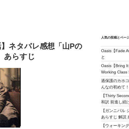
人気の投稿とペー
第4話】ネタバレ感想「山Pの
Oasis【Fad
」あらすじ
と
Oasis【Brin
Working Class 
過保護のカホコ
んなの初めて
【Thirty Secon
和訳 前進し続けろ! 
【ガンニバル 
あらすじ 解説 
【ウォーキング