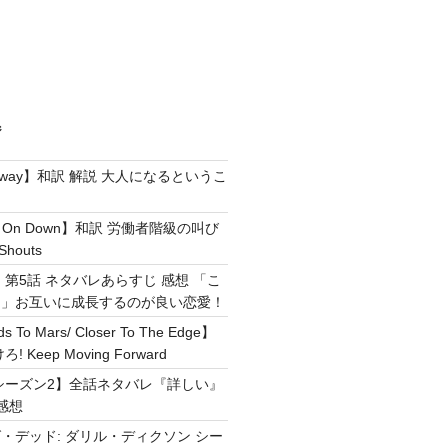
ジ
e Away】和訳 解説 大人になるというこ
g It On Down】和訳 労働者階級の叫び
Shouts
 第5話 ネタバレあらすじ 感想 「こ
！」お互いに成長するのが良い恋愛！
ds To Mars/ Closer To The Edge】
Keep Moving Forward
シーズン2】全話ネタバレ『詳しい』
感想
・デッド: ダリル・ディクソン シー