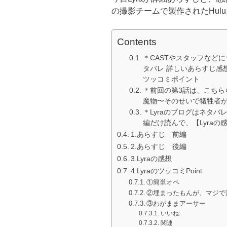
の撮影チームで製作されたHulu
Contents
＊CASTやスタッフなどに
タバレ 詳しいあらすじ感
ツッコミポイント
＊前回の第3話は、こちらら
魔物〜そのせいで犠牲者が
＊Lyraのブログはネタ
編だけ読んで、【Lyra
1.あらすじ 前編
2.あらすじ 後編
3.Lyraの感想
4.LyraのツッコミPoint
①簡単オペ
②埋まったもんが、マジで
③わがままアーサー
いいね:
関連