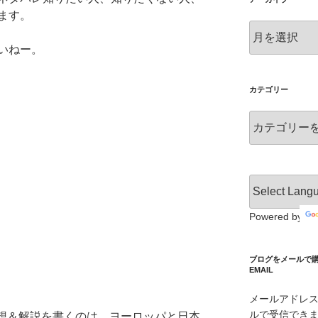
ます。
ア
ー
いねー。
カ
イ
ブ
カテゴリー
カ
テ
ゴ
リ
ー
Powered by
ブログをメールで購読 S
EMAIL
メールアドレ
ルで受信でき
感想＆解説を書くのは、ヨーロッパと日本