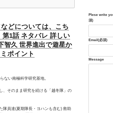
Plese write y
須)
フなどについては、こち
D】第1話 ネタバレ 詳しい
Email
(必須)
下智久 世界進出で遊星か
コミポイント
Message
らない南極科学研究基地。
し、そのまま研究を続ける「越冬隊」の
た隊員達(
夏期隊長・ヨハンも含む) 救助