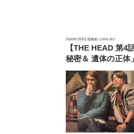
投
2020年7月8日
投稿者:
LYRA SKY
稿
【THE HEAD 
日:
秘密＆ 遺体の正体