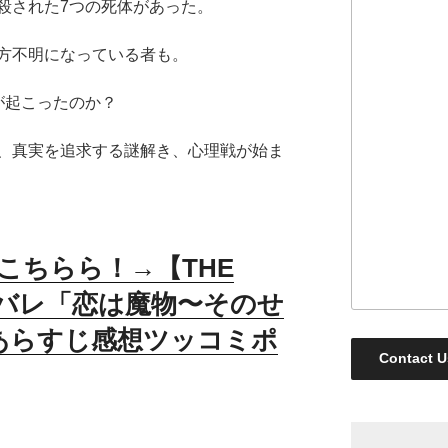
殺された
7
つの死体があった。
方不明になっている者も。
が起こったのか？
、真実を追求する謎解き、心理戦が始ま
こちらら！→【THE
タバレ「恋は魔物〜そのせ
あらすじ感想ツッコミポ
Contact U