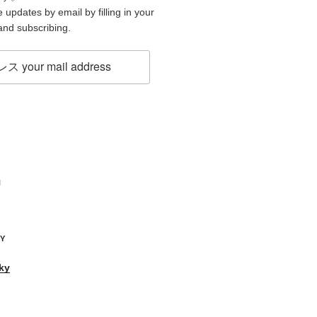
 updates by email by filling in your
and subscribing.
H
KY
ky