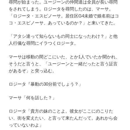
尋問が始まった。ユージーンの仲間達は全員が長い尋問
をされてしまう。ロジータを尋問したのは、マーサ。
「ロジータ・エスピノーサ。居住区G4未婚で娘名前はコ
コ・エスピノーサ、あっているのか？」と来いてきた。
「アタシ達って知らないもの同士になったわけ？」と他
人行儀な尋問にイラつくロジータ。
マーサは移動の間どこにいた、とか1人でいたか聞かれ、
そうだと言うと、「ユージーンと一緒だったと言う証言
があるぞ」と突っ込む。
ロジータ『暴動の30分前でしょう？」
マーサ「何を話した？」
ロジータ「貴方の妹のことよ。彼女がここにのこりた
い、街を変えたい、と言って来たんだって。あれから会
っていないわよ」