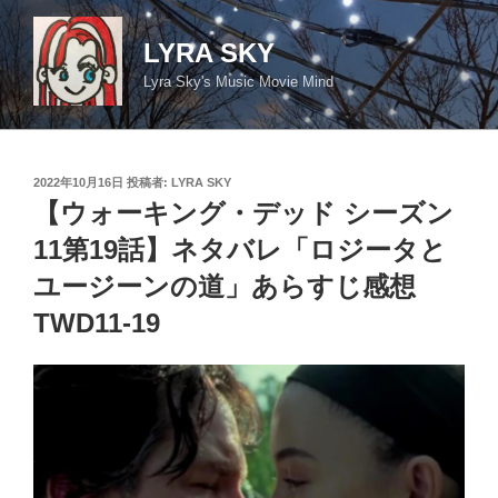
コ
ン
LYRA SKY
テ
Lyra Sky's Music Movie Mind
ン
ツ
へ
ス
投
2022年10月16日
投稿者:
LYRA SKY
キ
稿
【ウォーキング・デッド シーズン
日:
ッ
11第19話】ネタバレ「ロジータと
プ
ユージーンの道」あらすじ感想
TWD11-19