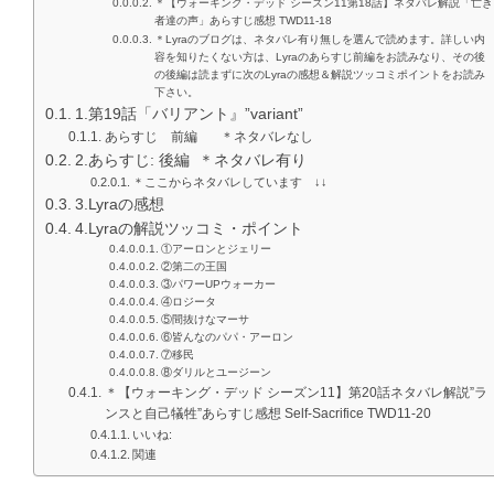
＊【ウォーキング・デッド シーズン11第18話】ネタバレ解説「亡き
者達の声」あらすじ感想 TWD11-18
＊Lyraのブログは、ネタバレ有り無しを選んで読めます。詳しい内
容を知りたくない方は、Lyraのあらすじ前編をお読みなり、その後
の後編は読まずに次のLyraの感想＆解説ツッコミポイントをお読み
下さい。
1.第19話「バリアント』”variant”
あらすじ 前編 ＊ネタバレなし
2.あらすじ: 後編 ＊ネタバレ有り
＊ここからネタバレしています ↓↓
3.Lyraの感想
4.Lyraの解説ツッコミ・ポイント
①アーロンとジェリー
②第二の王国
③パワーUPウォーカー
④ロジータ
⑤間抜けなマーサ
⑥皆んなのパパ・アーロン
⑦移民
⑧ダリルとユージーン
＊【ウォーキング・デッド シーズン11】第20話ネタバレ解説”ラ
ンスと自己犠牲”あらすじ感想 Self-Sacrifice TWD11-20
いいね:
関連