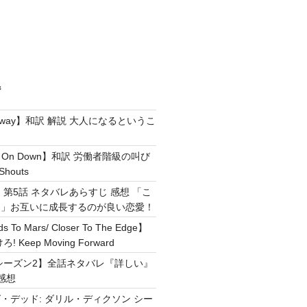
ジ
e Away】和訳 解説 大人になるというこ
g It On Down】和訳 労働者階級の叫び
Shouts
 第5話 ネタバレあらすじ 感想 「こ
！」お互いに成長するのが良い恋愛！
ds To Mars/ Closer To The Edge】
Keep Moving Forward
シーズン2】全話ネタバレ『詳しい』
感想
・デッド: ダリル・ディクソン シー