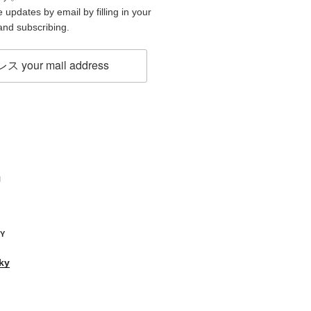
 updates by email by filling in your
and subscribing.
H
KY
ky