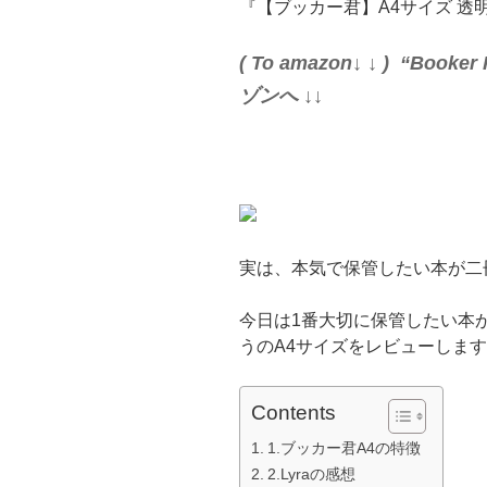
『【ブッカー君】A4サイズ 透
( To amazon↓ ↓ ) “Book
ゾンへ ↓↓
実は、本気で保管したい本が二
今日は1番大切に保管したい本
うのA4サイズをレビューしま
Contents
1.ブッカー君A4の特徴
2.Lyraの感想