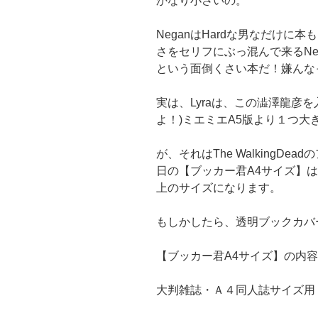
かなり小さいの。
NeganはHardな男なだけに本も
さをセリフにぶっ混んで来るNe
という面倒くさい本だ！嫌んな
実は、Lyraは、この澁澤龍彦
よ！)ミエミエA5版より１つ大
が、それはThe WalkingD
日の【ブッカー君A4サイズ】
上のサイズになります。
もしかしたら、透明ブックカバ
【ブッカー君A4サイズ】の内容は、
大判雑誌・Ａ４同人誌サイズ用