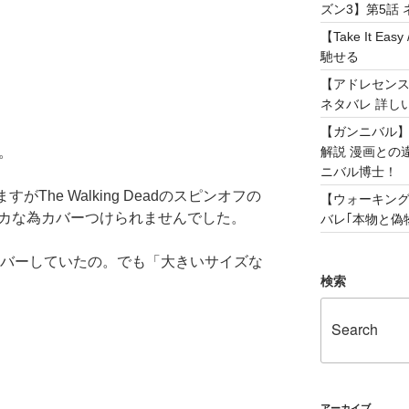
ズン3】第5話 
【Take It 
馳せる
【アドレセンス 
ネタバレ 詳し
【ガンニバル
解説 漫画との
す。
ニバル博士！
てますがThe Walking Deadのスピンオフの
【ウォーキング
がちょいデカな為カバーつけられませんでした。
バレ｢本物と偽物
dは全巻カバーしていたの。でも「大きいサイズな
検索
アーカイブ