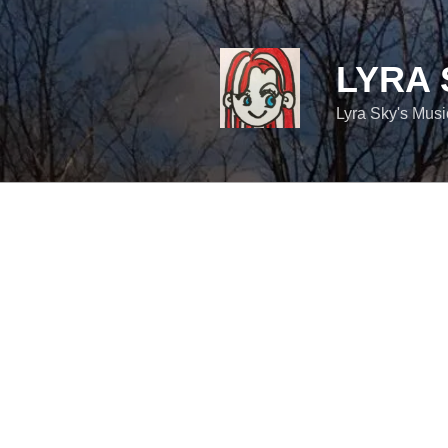
コ
ン
テ
LYRA 
ン
ツ
Lyra Sky's Mus
へ
ス
キ
ッ
プ