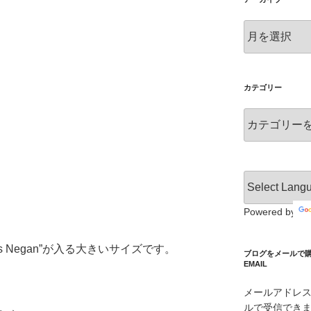
ア
ー
カ
イ
ブ
カテゴリー
カ
テ
ゴ
リ
ー
Powered by
s Negan”が入る大きいサイズです。
ブログをメールで購読 S
EMAIL
メールアドレ
ルで受信でき