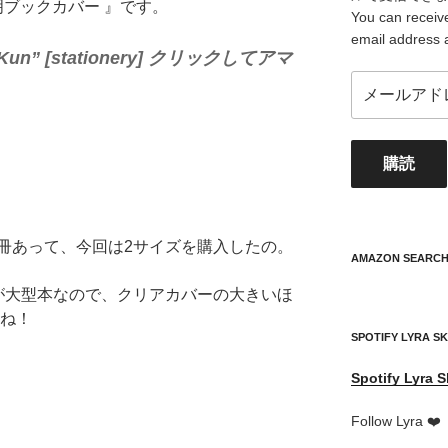
明ブックカバー 』です。
You can receive
email address 
er Kun” [stationery] クリックしてアマ
メ
ー
ル
ア
購読
ド
レ
ス
your
冊あって、今回は2サイズを購入したの。
mail
AMAZON SEARC
address
が大型本なので、クリアカバーの大きいほ
すね！
SPOTIFY LYRA S
Spotify
Lyra S
Follow Lyra ❤️