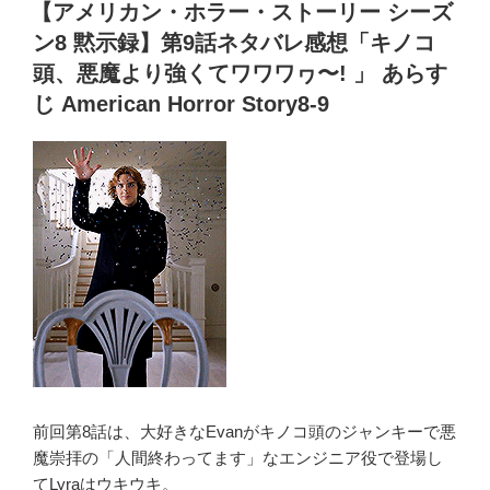
er
e
稿
【アメリカン・ホラー・ストーリー シーズ
ス
日:
ss
b
ト
ン8 黙示録】第9話ネタバレ感想「キノコ
o
ー
頭、悪魔より強くてワワワヮ〜! 」 あらす
リ
o
じ American Horror Story8-9
ー
k
黙
示
録
シ
ー
ズ
ン
8】
第
10
話
前回第8話は、大好きなEvanがキノコ頭のジャンキーで悪
最
魔崇拝の「人間終わってます」なエンジニア役で登場し
終
てLyraはウキウキ。
回