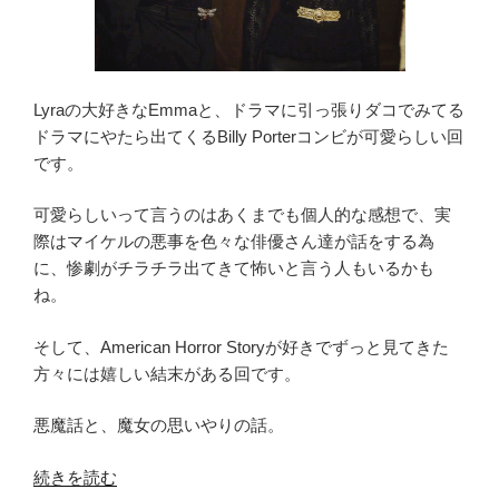
8
話
ネ
タ
Lyraの大好きなEmmaと、ドラマに引っ張りダコでみてる
バ
ドラマにやたら出てくるBilly Porterコンビが可愛らしい回
レ
です。
感
想
可愛らしいって言うのはあくまでも個人的な感想で、実
「オ
際はマイケルの悪事を色々な俳優さん達が話をする為
タ
に、惨劇がチラチラ出てきて怖いと言う人もいるかも
ク・
ね。
エ
ン
そして、American Horror Storyが好きでずっと見てきた
ジ
方々には嬉しい結末がある回です。
ニ
ア
悪魔話と、魔女の思いやりの話。
Ryan
Reynolds
“【ア
続きを読む
ラ