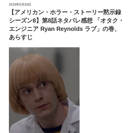
tt
c
の
投
2019年5月29日
ー・
a
e
r
er
er
e
味？」
稿
【アメリカン・ホラー・ストーリー黙示録
ス
感
日:
ss
b
ト
シーズン8】第8話ネタバレ感想 「オタク・
想
o
ー
エンジニア Ryan Reynolds ラブ」の巻、
あ
リ
o
あらすじ
ら
ー
す
k
シ
じ”
ー
の
ズ
ン
8
黙
示
録】
第
9
話
ネ