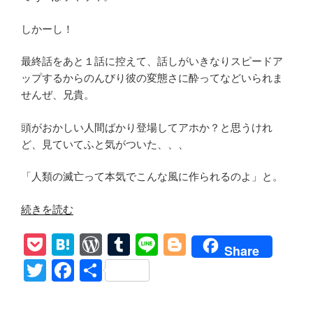
ネ
しかーし！
タ
バ
最終話をあと１話に控えて、話しがいきなりスピードア
レ
ップするからのんびり彼の変態さに酔ってなどいられま
「出
せんぜ、兄貴。
会
う
頭がおかしい人間ばかり登場してアホか？と思うけれ
べ
ど、見ていてふと気がついた、、、
く
し
「人類の滅亡って本気でこんな風に作られるのよ」と。
て
出
“【ア
続きを読む
会
メ
う
P
H
W
T
Li
Bl
リ
Share
2
カ
o
at
or
u
n
o
T
F
共
人
ン・
は
ck
e
d
m
e
g
wi
a
有
ホ
蜜
et
n
Pr
bl
g
ラ