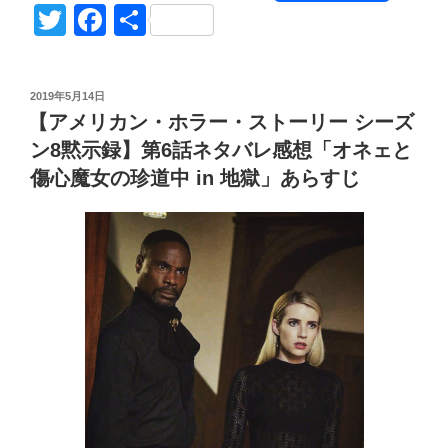
カ
o
at
or
u
n
o
ヮ〜!
T
F
共
ン・
」
ck
e
d
m
e
g
wi
a
有
ホ
あ
et
n
Pr
bl
g
tt
c
ラ
ら
投
2019年5月14日
ー・
a
e
r
er
す
er
e
稿
【アメリカン・ホラー・ストーリー シーズ
ス
じ
日:
ss
b
ト
ン8黙示録】第6話ネタバレ感想「オネェと
American
o
ー
傷心魔女の珍道中 in 地獄」あらすじ
Horror
リ
Story8-
o
ー
9”
k
黙
の
示
録
シ
ー
ズ
ン
8】
第