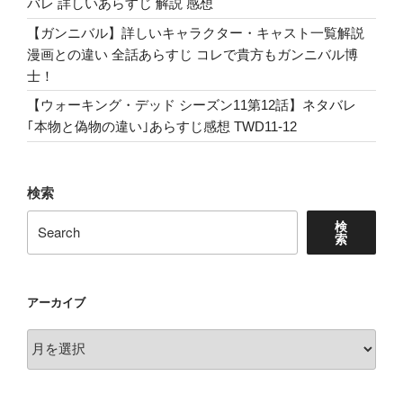
バレ 詳しいあらすじ 解説 感想
Enter
【ガンニバル】詳しいキャラクター・キャスト一覧解説
Stevie
漫画との違い 全話あらすじ コレで貴方もガンニバル博
Nicks!
士！
ス
テ
【ウォーキング・デッド シーズン11第12話】ネタバレ
ィ
｢本物と偽物の違い｣あらすじ感想 TWD11-12
ー
ヴ
ィ
検索
ー・
検
ニ
索
ッ
ク
ス
アーカイブ
登
ア
場！”
ー
の
カ