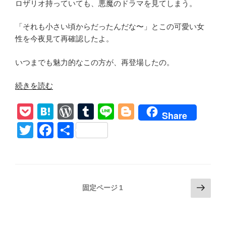
ロザリオ持っていても、悪魔のドラマを見てしまう。
珍
道
「それも小さい頃からだったんだな〜」とこの可愛い女
中
性を今夜見て再確認したよ。
in
地
いつまでも魅力的なこの方が、再登場したの。
獄」
あ
“【ア
続きを読む
ら
メ
す
P
H
W
T
Li
Bl
リ
Share
じ”
カ
o
at
or
u
n
o
T
F
共
の
ン・
ck
e
d
m
e
g
wi
a
有
ホ
et
n
Pr
bl
g
tt
c
ラ
ー・
a
e
r
er
er
e
ス
投
次
ss
固定ページ
1
b
ト
の
稿
o
ー
ペ
の
リ
ー