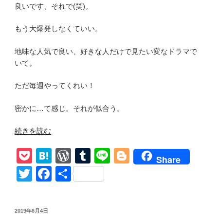
良いです、それで(笑)。
もう大爆発しなくていい。
地味な人気で良い、好きな人だけで見たい変なドラマで
いて。
ただ毎週やってくれい！
密かに…て感じ。それが似合う。
“【ア
続きを読む
メ
P
H
W
T
Li
Bl
リ
Share
カ
o
at
or
u
n
o
T
F
共
ン・
ck
e
d
m
e
g
wi
a
有
ホ
et
n
Pr
bl
g
tt
c
ラ
投
2019年6月4日
ー・
a
e
r
er