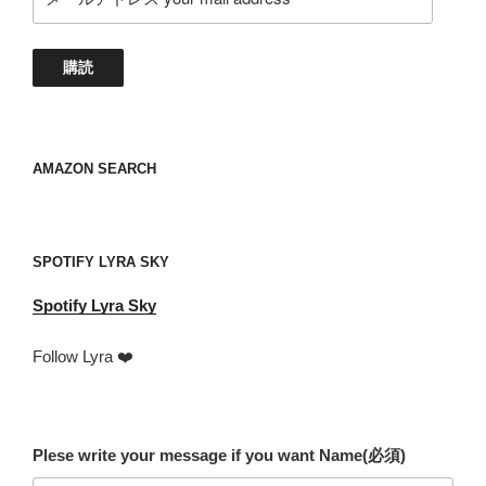
ー
ル
ア
購読
ド
レ
ス
your
AMAZON SEARCH
mail
address
SPOTIFY LYRA SKY
Spotify
Lyra Sky
Follow Lyra ❤️
Plese write your message if you want Name
(必須)