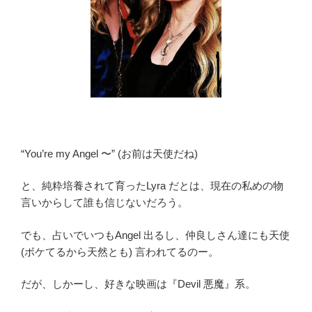
録】
第
6
話
ネ
タ
バ
レ
感
“You’re my Angel 〜” (お前は天使だね)
想
「オ
と、純粋培養されて育ったLyra だとは、現在の私めの物
ネ
言いからして誰も信じないだろう。
ェ
と
でも、占いでいつもAngel 出るし、仲良しさん達にも天使
傷
(ボケてるから天然とも) 言われてるのー。
心
魔
だが、しかーし、好きな映画は『Devil 悪魔』系。
女
の