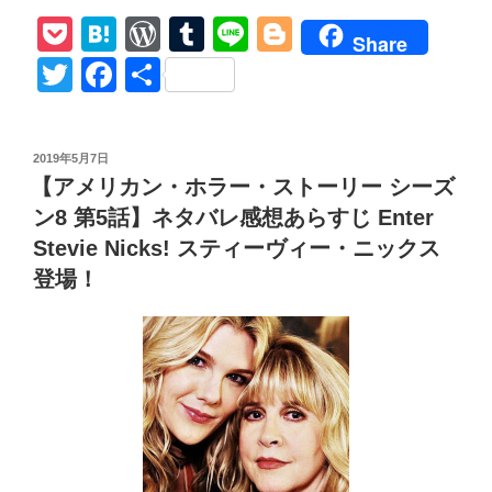
メ
ブ」
P
H
W
T
Li
Bl
リ
Share
の
カ
o
at
or
u
n
o
T
F
共
巻、
ン・
ck
e
d
m
e
g
wi
a
有
あ
ホ
ら
et
n
Pr
bl
g
tt
c
ラ
す
投
2019年5月7日
ー・
a
e
r
er
er
e
じ”
稿
【アメリカン・ホラー・ストーリー シーズ
ス
日:
ss
b
の
ト
ン8 第5話】ネタバレ感想あらすじ Enter
o
ー
Stevie Nicks! スティーヴィー・ニックス
リ
o
登場！
ー
k
シ
ー
ズ
ン
8
黙
示