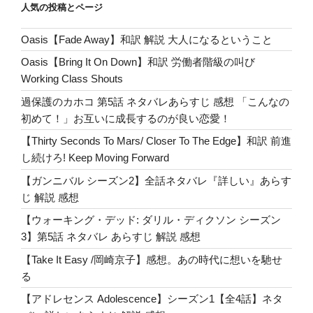
o
ペ
ー
人気の投稿とページ
ジ
k
ー
シ
Oasis【Fade Away】和訳 解説 大人になるということ
ジ
ー
ズ
送
Oasis【Bring It On Down】和訳 労働者階級の叫び
ン
り
Working Class Shouts
8
過保護のカホコ 第5話 ネタバレあらすじ 感想 「こんなの
第
初めて！」お互いに成長するのが良い恋愛！
5
話】
【Thirty Seconds To Mars/ Closer To The Edge】和訳 前進
ネ
し続けろ! Keep Moving Forward
タ
【ガンニバル シーズン2】全話ネタバレ『詳しい』あらす
バ
じ 解説 感想
レ
【ウォーキング・デッド: ダリル・ディクソン シーズン
感
3】第5話 ネタバレ あらすじ 解説 感想
想
あ
【Take It Easy /岡崎京子】感想。あの時代に想いを馳せ
ら
る
す
【アドレセンス Adolescence】シーズン1【全4話】ネタ
じ