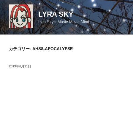
コ
ン
LYRA SKY
テ
Lyra Sky's Music Movie Mind
ン
ツ
へ
ス
カテゴリー:
AHS8-APOCALYPSE
キ
ッ
投
2019年6月11日
プ
稿
日: