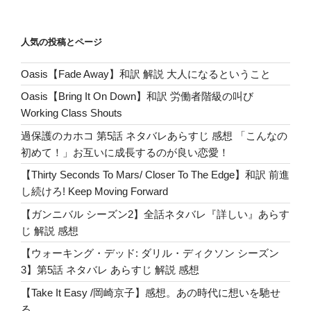
o
Globe
ペ
ペ
の
Awards!
ー
ー
o
ペ
『ア
人気の投稿とページ
ジ
ジ
k
ー
リ
Oasis【Fade Away】和訳 解説 大人になるということ
ジ
ー/
ス
送
Oasis【Bring It On Down】和訳 労働者階級の叫び
タ
り
Working Class Shouts
ー
過保護のカホコ 第5話 ネタバレあらすじ 感想 「こんなの
誕
初めて！」お互いに成長するのが良い恋愛！
生』
受
【Thirty Seconds To Mars/ Closer To The Edge】和訳 前進
賞
し続けろ! Keep Moving Forward
お
【ガンニバル シーズン2】全話ネタバレ『詳しい』あらす
め
じ 解説 感想
で
【ウォーキング・デッド: ダリル・ディクソン シーズン
と
3】第5話 ネタバレ あらすじ 解説 感想
う”
の
【Take It Easy /岡崎京子】感想。あの時代に想いを馳せ
る