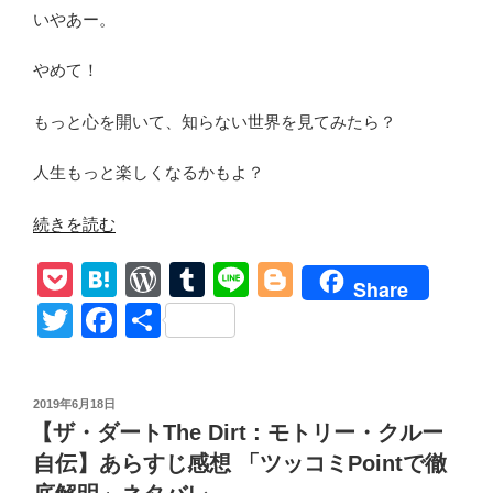
いやあー。
やめて！
もっと心を開いて、知らない世界を見てみたら？
人生もっと楽しくなるかもよ？
“映
続きを読む
画
P
H
W
T
Li
Bl
【ロ
Share
ッ
o
at
or
u
n
o
T
F
共
ク
ck
e
d
m
e
g
wi
a
有
オ
et
n
Pr
bl
g
tt
c
ブ
投
2019年6月18日
エ
a
e
r
er
er
e
稿
【ザ・ダートThe Dirt : モトリー・クルー
イ
日:
ss
b
ジ
自伝】あらすじ感想 「ツッコミPointで徹
ズ】