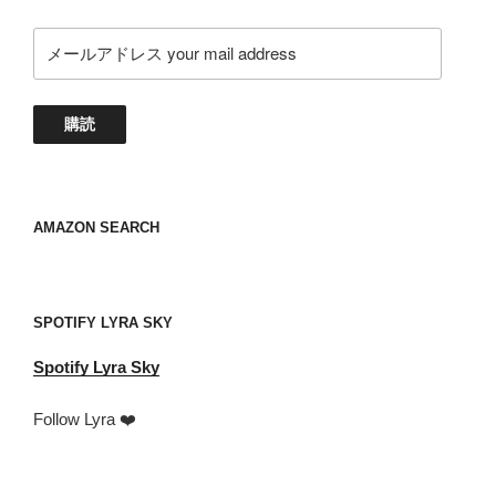
メ
ー
ル
ア
購読
ド
レ
ス
your
AMAZON SEARCH
mail
address
SPOTIFY LYRA SKY
Spotify
Lyra Sky
Follow Lyra ❤️