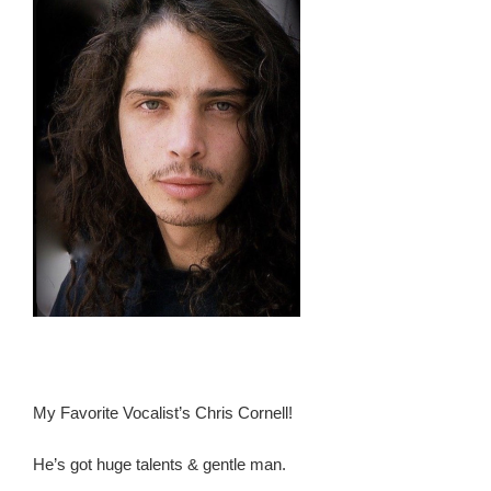
タ
バ
レ･
エ
モ
い
感
想
ツ
ッ
コ
ミ
ポ
イ
ン
ト
My Favorite Vocalist’s Chris Cornell!
(映
He’s got huge talents & gentle man.
像