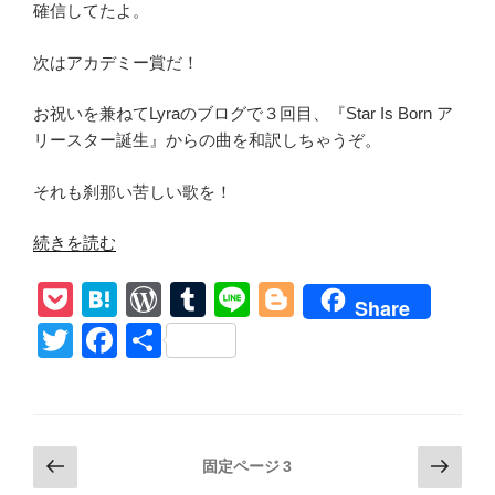
確信してたよ。
次はアカデミー賞だ！
お祝いを兼ねてLyraのブログで３回目、『Star Is Born ア
リースター誕生』からの曲を和訳しちゃうぞ。
それも刹那い苦しい歌を！
“【Always
続きを読む
Remeber
P
H
W
T
Li
Bl
This
Share
Way/
o
at
or
u
n
o
T
F
共
Lady
ck
e
d
m
e
g
wi
a
有
Gaga】
et
n
Pr
bl
g
tt
c
和
訳
a
e
r
er
er
e
Congratulation
投
前
次
ss
固定ページ
3
b
Golden
の
の
稿