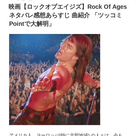
a
e
r
er
er
e
稿
映画【ロックオブエイジズ】Rock Of Ages
映
日:
ss
b
画
ネタバレ感想あらすじ 曲紹介 「ツッコミ
o
ブ
Pointで大解明」
ラ
o
ッ
k
ド・
ピ
ッ
ト
プ
ロ
デ
ュ
ー
ス!!
最
新
情
アメリカ人、ヨーロッパ(特に北部地域) の人々は、今も