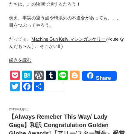
コ
たちは、この映画で涙するだろう！
ミ
Point
例え、事実の違う点や時系列の不適合があっても、、、
で
目をつぶってやろう。
大
解
だってぇ、
Machine Gun Kelly マシンガンケリー
がcute な
明」”
んだも〜ん( ← そこかい!! )
の
“【ザ・
続きを読む
ダ
P
H
W
T
Li
Bl
ー
Share
ト
o
at
or
u
n
o
T
F
共
The
ck
e
d
m
e
g
wi
a
有
Dirt
et
n
Pr
bl
g
tt
c
:
投
2019年1月8日
モ
a
e
r
er
er
e
稿
【Always Remeber This Way/ Lady
ト
日:
ss
b
リ
Gaga】和訳 Congratulation Golden
ー・
Globe Awards!『アリー/スター誕生』受賞