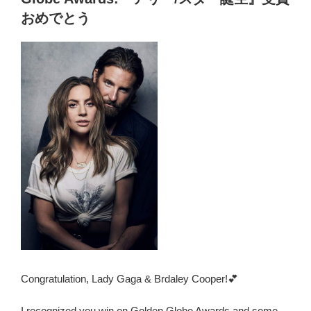
o
ク
o
おめでとう
ル
k
ー
自
伝】
あ
ら
す
じ
感
想
「ツ
ッ
コ
ミ
Point
で
Congratulation, Lady Gaga & Brdaley Cooper!💕
徹
底
I recognized you win on Golden Globe Awards and some