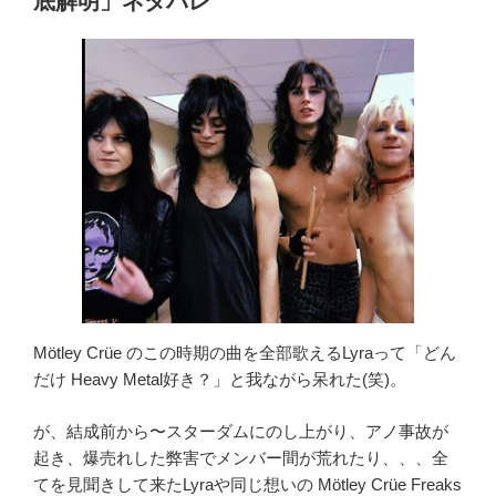
o
底解明」ネタバレ
Rock
o
Of
k
Ages
ネ
タ
バ
レ
感
想
あ
ら
す
じ
Mötley Crüe のこの時期の曲を全部歌えるLyraって「どん
曲
だけ Heavy Metal好き？」と我ながら呆れた(笑)。
紹
介
が、結成前から〜スターダムにのし上がり、アノ事故が
「ツ
起き、爆売れした弊害でメンバー間が荒れたり、、、全
ッ
てを見聞きして来たLyraや同じ想いの Mötley Crüe Freaks