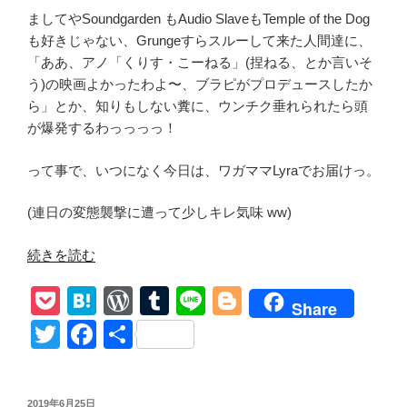
ましてやSoundgarden もAudio SlaveもTemple of the Dog
も好きじゃない、Grungeすらスルーして来た人間達に、
「ああ、アノ「くりす・こーねる」(捏ねる、とか言いそ
う)の映画よかったわよ〜、ブラピがプロデュースしたか
ら」とか、知りもしない糞に、ウンチク垂れられたら頭
が爆発するわっっっっ！
って事で、いつになく今日は、ワガママLyraでお届けっ。
(連日の変態襲撃に遭って少しキレ気味 ww)
“【ク
続きを読む
リ
P
H
W
T
Li
Bl
ス・
Share
コ
o
at
or
u
n
o
T
F
共
ー
ck
e
d
m
e
g
wi
a
有
ネ
et
n
Pr
bl
g
tt
c
ル
投
2019年6月25日
Soundgarden】