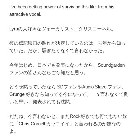
有
I’ve been getting power of surviving this life from his
り)
attractive vocal.
あ
ら
Lyraの大好きなヴォーカリスト、クリスコーネル。
す
じ
彼の伝記映画の製作が決定しているのは、去年から知っ
Machine
ていた。だが、騒ぎたくなくて言わなかった。
Gun
Kelly’s
今年はじめ、日本でも発表になったから、Soundgarden
Grease”
ファンの皆さんならご存知だと思う。
の
どうせ黙っていたなら SDファンやAudio Slave ファン、
Grunge 好きなら知ってる今になって、一々言わなくて良
いと思い、発表されても沈黙。
だだね、今言わないと、またRock好きでも何でもない奴
に「Chris Cornell カッコイイ」と言われるのが嫌なの
よ。