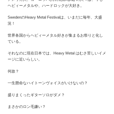
報-
ヘビィーメタルや、ハードロックが大好き。
ク
リ
SwedenのHeavy Metal Festivalは、いまだに毎年、大盛
ス
況！
と
ブ
世界各国からヘビィーメタル好きが集まるお祭りと化し
ラ
ている。
ピ
の
それなのに現在日本では、Heavy Metal はむさ苦しいイメ
関
ージに近いらしい。
係!
Chris
何故？
Cornell
&
一生懸命なハイトーンヴォイスがいけないの？
Brad
Pitt”
盛りまくったギターソロがダメ？
の
まさかのロン毛嫌い？