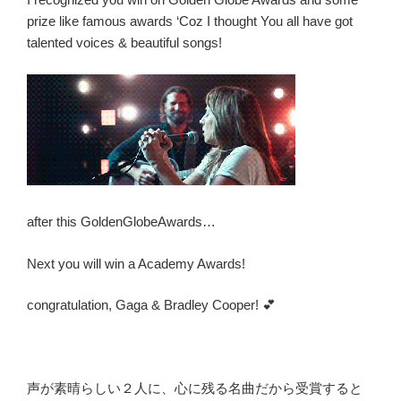
解
prize like famous awards ‘Coz I thought You all have got
明」
talented voices & beautiful songs!
ネ
タ
バ
レ”
の
after this GoldenGlobeAwards…
Next you will win a Academy Awards!
congratulation, Gaga & Bradley Cooper! 💕
声が素晴らしい２人に、心に残る名曲だから受賞すると