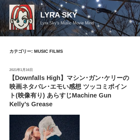
コ
ン
LYRA SKY
テ
Lyra Sky's Music Movie Mind
ン
ツ
へ
ス
カテゴリー:
MUSIC FILMS
キ
ッ
投
2021年1月16日
プ
稿
【Downfalls High】マシン･ガン･ケリーの
日:
映画ネタバレ･エモい感想 ツッコミポイン
ト(映像有り) あらすじMachine Gun
Kelly’s Grease