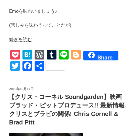
Emoを味わいましょう♪
(悲しみを味わうってことだが)
“【Downfalls
続きを読む
High】
P
H
W
T
Li
Bl
マ
Share
シ
o
at
or
u
n
o
T
F
共
ン･
ck
e
d
m
e
g
wi
a
有
ガ
et
n
Pr
bl
g
tt
c
ン･
投
2019年10月17日
ケ
a
e
r
er
er
e
稿
【クリス・コーネル Soundgarden】映画
リ
日:
ss
b
ー
ブラッド・ピットプロデュース!! 最新情報-
o
の
クリスとブラピの関係! Chris Cornell &
映
o
Brad Pitt
画
k
ネ