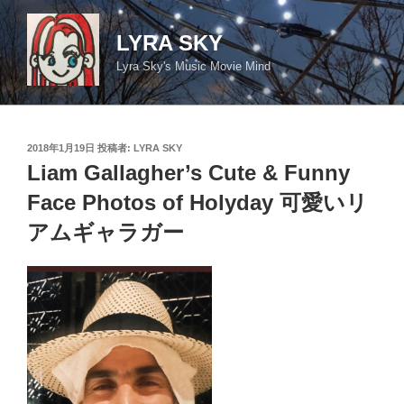
コ
ン
LYRA SKY
テ
Lyra Sky's Music Movie Mind
ン
ツ
へ
ス
投
2018年1月19日
投稿者:
LYRA SKY
キ
稿
Liam Gallagher’s Cute & Funny
日:
ッ
Face Photos of Holyday 可愛いリ
プ
アムギャラガー