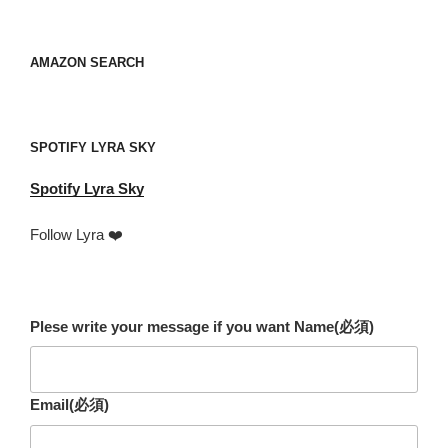
レ
ス
your
AMAZON SEARCH
mail
address
SPOTIFY LYRA SKY
Spotify
Lyra Sky
Follow Lyra ❤️
Plese write your message if you want Name
(必須)
Email
(必須)