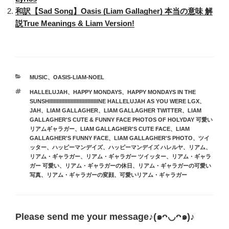
ss
b
和訳【Sad Song】Oasis (Liam Gallagher) 本当の意味 解
o
説True Meanings & Liam Version!
o
k
カ
MUSIC
、
OASIS-LIAM-NOEL
テ
タ
HALLELUJAH
、
HAPPY MONDAYS
、
HAPPY MONDAYS IN THE
ゴ
グ
SUNSHIIIIIIIIIIIIIIIIIIIIIIIIIIIIIIIINE HALLELUJAH AS YOU WERE LGX
、
リ
JAH
、
LIAM GALLAGHER
、
LIAM GALLAGHER TWITTER
、
LIAM
ー
GALLAGHER'S CUTE & FUNNY FACE PHOTOS OF HOLYDAY 可愛い
リアムギャラガー
、
LIAM GALLAGHER'S CUTE FACE
、
LIAM
GALLAGHER'S FUNNY FACE
、
LIAM GALLAGHER'S PHOTO
、
ツイ
ッター
、
ハッピーマンデイズ
、
ハッピーマンデイズ ハレルヤ
、
リアム
、
リアム・ギャラガー
、
リアム・ギャラガー ツイッター
、
リアム・ギャラ
ガー 可愛い
、
リアム・ギャラガーの休日
、
リアム・ギャラガーの可愛い
写真
、
リアム・ギャラガーの変顔
、
可愛いリアム・ギャラガー
Please send me your message♪(๑ᴖ◡ᴖ๑)♪