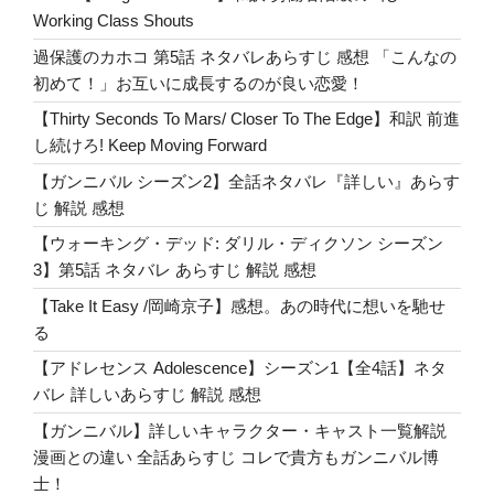
Working Class Shouts
過保護のカホコ 第5話 ネタバレあらすじ 感想 「こんなの
初めて！」お互いに成長するのが良い恋愛！
【Thirty Seconds To Mars/ Closer To The Edge】和訳 前進
し続けろ! Keep Moving Forward
【ガンニバル シーズン2】全話ネタバレ『詳しい』あらす
じ 解説 感想
【ウォーキング・デッド: ダリル・ディクソン シーズン
3】第5話 ネタバレ あらすじ 解説 感想
【Take It Easy /岡崎京子】感想。あの時代に想いを馳せ
る
【アドレセンス Adolescence】シーズン1【全4話】ネタ
バレ 詳しいあらすじ 解説 感想
【ガンニバル】詳しいキャラクター・キャスト一覧解説
漫画との違い 全話あらすじ コレで貴方もガンニバル博
士！