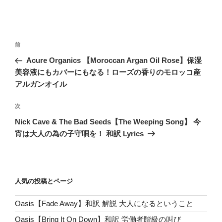
投
前
前
稿
の
Acure Organics 【Moroccan Argan Oil Rose】保湿
ナ
投
美容液にもカバーにもなる！ローズの香りのモロッコ産
ビ
稿
アルガンオイル
ゲ
次
次
ー
の
シ
Nick Cave & The Bad Seeds【The Weeping Song】 今
投
宵は大人の為の子守唄を！ 和訳 Lyrics
ョ
稿
ン
人気の投稿とページ
Oasis【Fade Away】和訳 解説 大人になるということ
Oasis【Bring It On Down】和訳 労働者階級の叫び