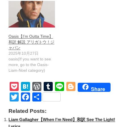
Oasis【I’m Outta Time】
和訳 解説 アリガトウ！ジ
ャパン
2025年10月27日
oasis(If you want to see
more, go to the Oasis-
Liam-Noel category)
P
H
W
T
Li
Bl
Share
o
at
or
u
n
o
T
F
共
ck
e
d
m
e
g
wi
a
有
Related Posts:
et
n
Pr
bl
g
tt
c
Liam Gallagher【When I’m Need】和訳 See The Light!
a
e
r
er
er
e
Lyrics