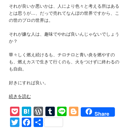
それが良いか悪いかは、人により色々と考える所はある
とは思うが…、だっで売れてなんぼの世界ですから、こ
の世のプロの世界は。
それが嫌な人は、趣味でやれば良いんじゃないでしょう
か？
華々しく燃え続けるも、チロチロと青い炎を燃やすの
も、燃えカスで生きて行くのも、火をつけずに終わるの
も自由。
好きにすれば良い。
“【Black
続きを読む
Rebel
P
H
W
T
Li
Bl
Motorcycle
Share
Club/
o
at
or
u
n
o
T
F
共
Whatever
ck
e
d
m
e
g
wi
a
有
Happened