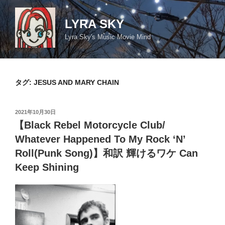
コ
ン
LYRA SKY
テ
Lyra Sky's Music Movie Mind
ン
ツ
へ
ス
タグ:
JESUS AND MARY CHAIN
キ
ッ
投
2021年10月30日
プ
稿
【Black Rebel Motorcycle Club/
日:
Whatever Happened To My Rock ‘N’
Roll(Punk Song)】和訳 輝けるワケ Can
Keep Shining