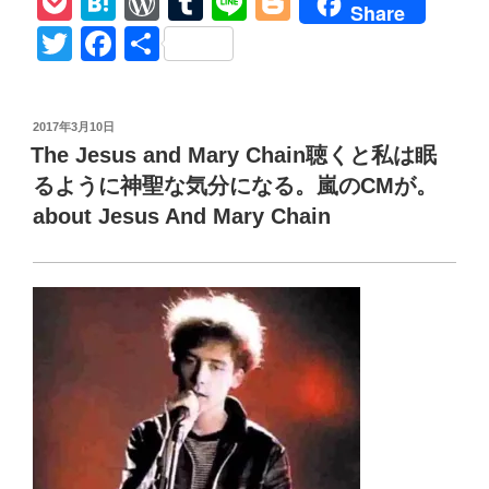
P
H
W
T
Li
Bl
Share
キ
o
at
or
u
n
o
T
F
共
ン
ck
e
d
m
e
g
wi
a
有
グ・
et
n
Pr
bl
g
tt
c
デ
投
2017年3月10日
ッ
a
e
r
er
er
e
稿
The Jesus and Mary Chain聴くと私は眠
ド】
日:
ss
b
シ
るように神聖な気分になる。嵐のCMが。
o
ー
about Jesus And Mary Chain
ズ
o
ン
k
9
第
7
話
ネ
タ
バ
レ