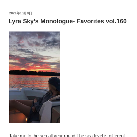
et
n
Pr
bl
g
tt
c
To
投
2021年10月8日
My
a
e
r
er
er
e
稿
Lyra Sky’s Monologue- Favorites vol.160
Rock
日:
ss
b
‘N’
o
Roll(Punk
Song)】
o
和
k
訳
輝
け
る
ワ
ケ
Can
Keep
Shining”
の
Take me to the sea all year round The sea level is different