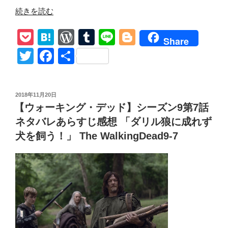
“Lyra
続きを読む
Sky’s
P
H
W
T
Li
Bl
Monologue-
Share
Favorites
o
at
or
u
n
o
T
F
共
vol.160”
ck
e
d
m
e
g
wi
a
有
の
et
n
Pr
bl
g
tt
c
投
2018年11月20日
a
e
r
er
er
e
稿
【ウォーキング・デッド】シーズン9第7話
日:
ss
b
ネタバレあらすじ感想 「ダリル狼に成れず
o
犬を飼う！」 The WalkingDead9-7
o
k