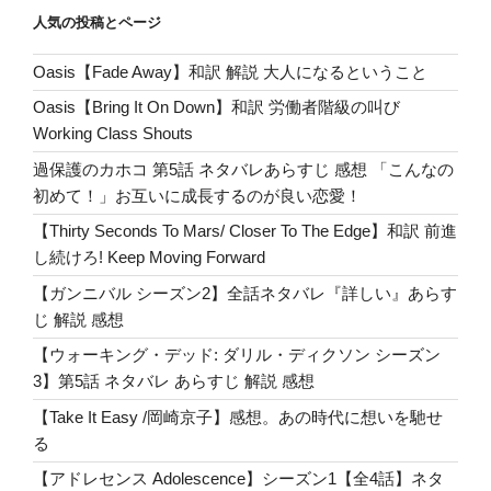
と
a
e
r
er
WalkingDead9-
er
e
人気の投稿とページ
私
7”
ss
b
は
の
Oasis【Fade Away】和訳 解説 大人になるということ
o
眠
Oasis【Bring It On Down】和訳 労働者階級の叫び
る
o
Working Class Shouts
よ
k
う
過保護のカホコ 第5話 ネタバレあらすじ 感想 「こんなの
に
初めて！」お互いに成長するのが良い恋愛！
神
【Thirty Seconds To Mars/ Closer To The Edge】和訳 前進
聖
し続けろ! Keep Moving Forward
な
【ガンニバル シーズン2】全話ネタバレ『詳しい』あらす
気
じ 解説 感想
分
に
【ウォーキング・デッド: ダリル・ディクソン シーズン
な
3】第5話 ネタバレ あらすじ 解説 感想
る。
【Take It Easy /岡崎京子】感想。あの時代に想いを馳せ
嵐
る
の
【アドレセンス Adolescence】シーズン1【全4話】ネタ
CM