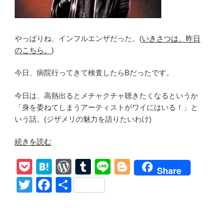
あ
ら
す
やっぱりね、インフルエンザだった。(
いきさつは、昨日
じ
のこちら。
)
感
想
今日、病院行ってきて検査したらBだったです。
「ダ
リ
今日は、高熱出るとメチャクチャ聴きたくなるというか
ル
「身を委ねてしまうアーティストがワイにはいる！」と
狼
いう話。(ジザメリの魅力を語りたいわけ)
に
成
“The
続きを読む
れ
Jesus
ず
P
H
W
T
Li
Bl
and
犬
Share
Mary
o
at
or
u
n
o
を
T
F
共
Chain
飼
ck
e
d
m
e
g
wi
a
有
聴
う！」
et
n
Pr
bl
g
tt
c
く
The