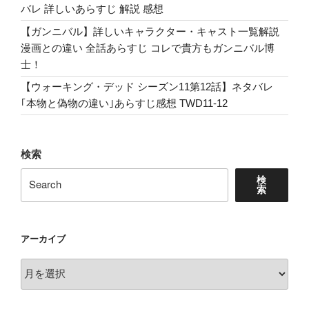
バレ 詳しいあらすじ 解説 感想
が。
about
【ガンニバル】詳しいキャラクター・キャスト一覧解説
Jesus
漫画との違い 全話あらすじ コレで貴方もガンニバル博
And
士！
Mary
【ウォーキング・デッド シーズン11第12話】ネタバレ
Chain”
｢本物と偽物の違い｣あらすじ感想 TWD11-12
の
検索
検
索
アーカイブ
ア
ー
カ