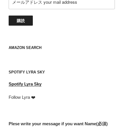
ー
ル
ア
購読
ド
レ
ス
your
AMAZON SEARCH
mail
address
SPOTIFY LYRA SKY
Spotify
Lyra Sky
Follow Lyra ❤️
Plese write your message if you want Name
(必須)