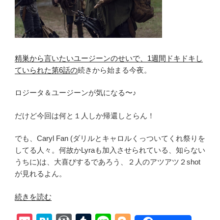
精巣から言いたいユージーンのせいで、1週間ドキドキし
ていられた第6話の
続きから始まる今夜。
ロジータ＆ユージーンが気になる〜♪
だけど今回は何と１人しか帰還しとらん！
でも、Caryl Fan (ダリルとキャロルくっついてくれ祭りを
してる人々。何故かLyraも加入させられている、知らない
うちに)は、大喜びするであろう、２人のアツアツ２shot
が見れるよん。
“【ウ
続きを読む
ォ
ー