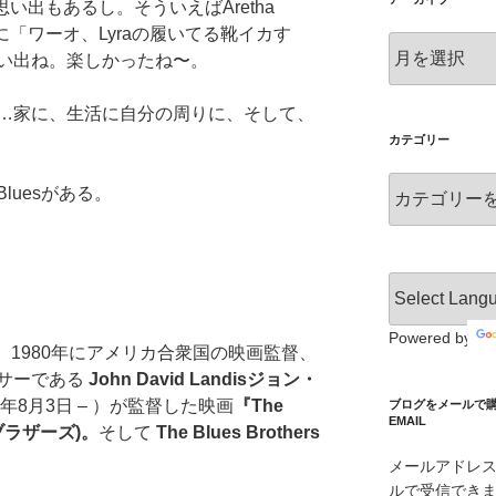
い思い出もあるし。そういえばAretha
ゃんに「ワーオ、Lyraの履いてる靴イカす
ア
い出ね。楽しかったね〜。
ー
カ
…家に、生活に自分の周りに、そして、
イ
ブ
カテゴリー
カ
luesがある。
テ
ゴ
リ
ー
Powered by
は、1980年にアメリカ合衆国の映画監督、
サーである
John David Landis
ジョン・
0年8月3日 – ）が監督した映画
『The
ブログをメールで購読 S
EMAIL
・ブラザーズ)。
そして
The Blues Brothers
メールアドレ
ルで受信でき