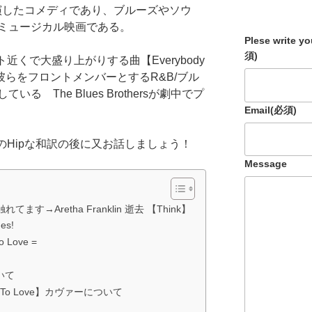
が主演したコメディであり、ブルーズやソウ
ミュージカル映画である。
Plese write y
須)
近くで大盛り上がりする曲【Everybody
彼らをフロントメンバーとする
R&B
/
ブル
 The Blues Brothersが劇中でプ
Email
(必須)
aのHipな和訳の後に又お話しましょう！
Message
→Aretha Franklin 逝去 【Think】
es!
o Love =
ついて
ody To Love】カヴァーについて