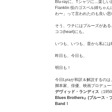
Blu-rayに、Tシャツに…楽し
Flanklin 役のゴスペル姉ち
わ〜」って言われたのも良い思
そう、ウチにはブルーズがある
ココ(heart)にも。
いつも、いつも、昔から私にはB
昨日も、今日も、
明日も！
今日Lyraが和訳＆解説するの
脚本家、俳優、映画プロデュー
デヴィッド・ランディス
（195
Blues Brothers』(ブルース
Band！