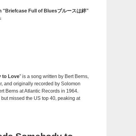
bum “Briefcase Full of Bluesブルースは絆”
↓
 to Love
” is a song written by Bert Berns,
, and originally recorded by Solomon
rt Berns at Atlantic Records in 1964.
, but missed the US top 40, peaking at