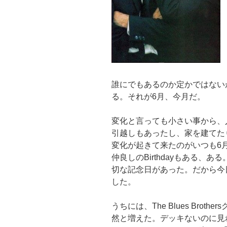
誰にでもあるのか定かではないが
る。それが6月、今月だ。
変化と言っても小さい事から、
引越しもあったし、家を建てた
変化が起きて来たのがいつも6
仲良しのBirthdayもある、
切な記念日があった。だから今日は、思
した。
うちには、The Blues Bro
然と増えた。デッキないのに見れ