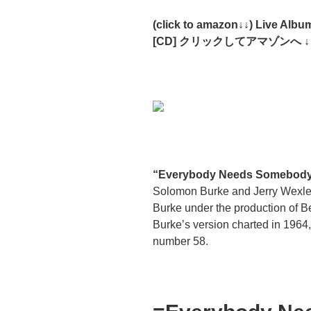
(click to amazon↓↓) Live Al
[CD] クリックしてアマゾンへ ↓
“Everybody Needs Somebody
Solomon Burke and Jerry Wexler
Burke under the production of Be
Burke’s version charted in 1964
number 58.