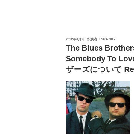
投
2022年6月7日
投稿者:
LYRA SKY
稿
The Blues Brothe
日:
Somebody To
ザーズについて Real 