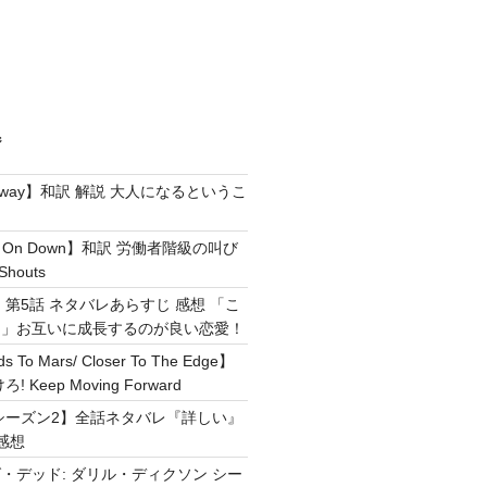
ジ
e Away】和訳 解説 大人になるというこ
g It On Down】和訳 労働者階級の叫び
Shouts
 第5話 ネタバレあらすじ 感想 「こ
！」お互いに成長するのが良い恋愛！
ds To Mars/ Closer To The Edge】
Keep Moving Forward
シーズン2】全話ネタバレ『詳しい』
感想
・デッド: ダリル・ディクソン シー