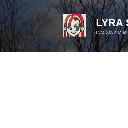
コ
ン
テ
LYRA 
ン
ツ
Lyra Sky's Mus
へ
ス
キ
ッ
プ