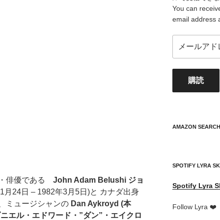
You can receive
email address 
メ
ー
ル
ア
購読
ド
レ
ス
your
mail
AMAZON SEARC
address
SPOTIFY LYRA S
ン・俳優である
John Adam Belushi
ジョ
Spotify
Lyra S
1月24日 – 1982年3月5日)と カナダ出身
、ミュージシャンの
Dan Aykroyd (本
Follow Lyra ❤️
ダニエル・エドワード・”ダン”・エイクロ