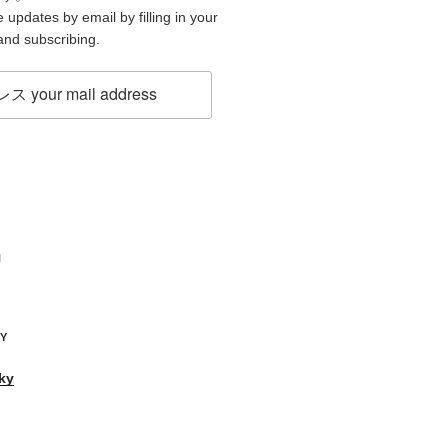
 updates by email by filling in your
and subscribing.
H
KY
ky