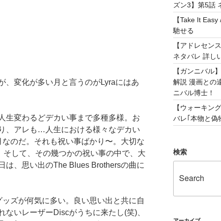
ズン3】第5話 
【Take It 
馳せる
【アドレセンス 
ネタバレ 詳し
【ガンニバル
解説 漫画との
、変化が多い月と言うのがLyraにはあ
ニバル博士！
【ウォーキング
人生変わるどデカい事まで多種多様。お
バレ｢本物と偽物
り、アレも…人生における様々なデカい
月なのだ。それも祝い事ばかり〜。大切な
検索
ある。そして、その幾つかの祝い事の中で、大
い出のThe Blues Brothersの曲に
thersグッズが何気に多い。良い思い出と共に自
ないレーザーDiscがうちに来たし(笑)、
アーカイブ