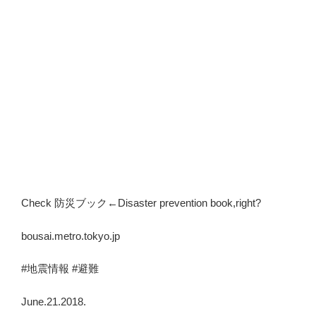
Check 防災ブック←Disaster prevention book,right?
bousai.metro.tokyo.jp
#地震情報 #避難
June.21.2018.