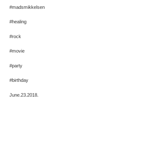
#madsmikkelsen
#healing
#rock
#movie
#party
#birthday
June.23.2018.