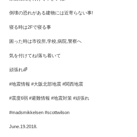
倒壊の恐れがある建物には近寄らない事!
寝る時は2Fで寝る事
困った時は市役所,学校,病院,警察へ
気を付けてね!落ち着いて
頑張れ🌈
#地震情報 #大阪北部地震 #関西地震
#震度6弱 #避難情報 #地震対策 #頑張れ
#madsmikkelsen #scottwilson
June.19.2018.