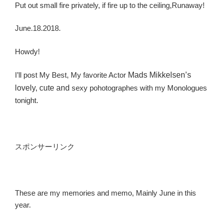
Put out small fire privately, if fire up to the ceiling,Runaway!
June.18.2018.
Howdy!
I’ll post My Best, My favorite Actor
Mads Mikkelsen’s
lovely, cute and
sexy pohotographes with my Monologues
tonight.
スポンサーリンク
These are my memories and memo, Mainly June in this
year.