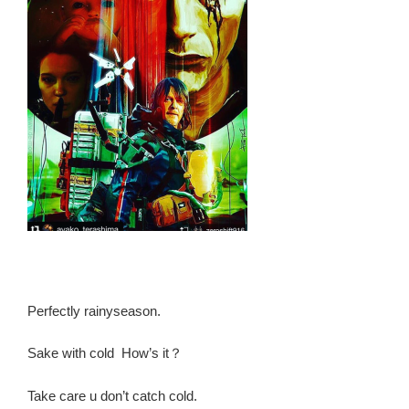
Perfectly rainyseason.
Sake with cold
How’s it？
Take care u don’t catch cold.