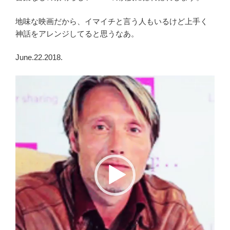
地味な映画だから、イマイチと言う人もいるけど上手く
神話をアレンジしてると思うなあ。
June.22.2018.
動
画
プ
レ
ー
ヤ
ー