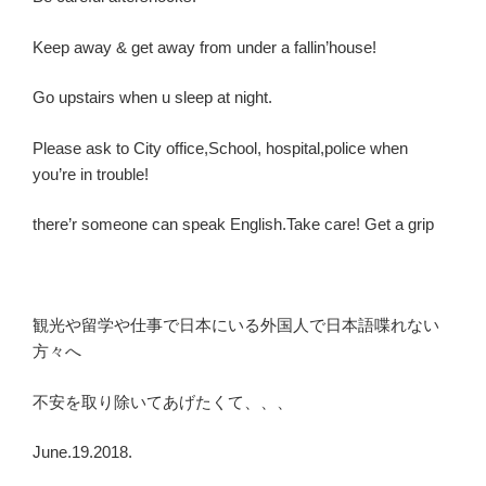
Keep away & get away from under a fallin’house!
Go upstairs when u sleep at night.
Please ask to City office,School, hospital,police when
you’re in trouble!
there’r someone can speak English.Take care! Get a grip
観光や留学や仕事で日本にいる外国人で日本語喋れない
方々へ
不安を取り除いてあげたくて、、、
June.19.2018.