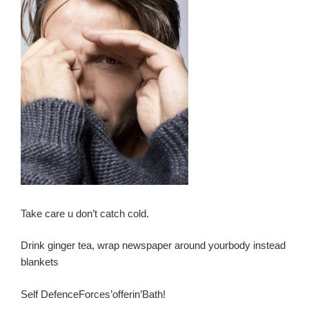
Take care u don’t catch cold.
Drink ginger tea, wrap newspaper around yourbody instead
blankets
Self DefenceForces’offerin’Bath!