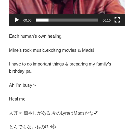
00:00
00:15
Each human’s own healing.
Mine’s rock music,exciting movies & Mads!
I have to do important things & preparing my family’s
birthday pa.
Ah,I’m busy〜
Heal me
人其々.癒やしがある.今のLyraはMadsかな💕
とんでもないものGet👍