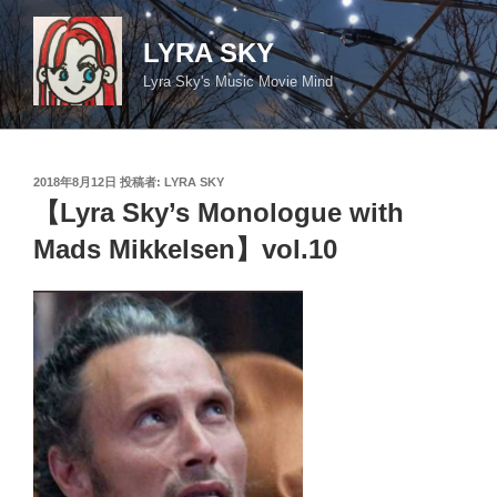
コ
ン
LYRA SKY
テ
Lyra Sky's Music Movie Mind
ン
ツ
へ
ス
投
2018年8月12日
投稿者:
LYRA SKY
キ
稿
【Lyra Sky’s Monologue with
日:
ッ
Mads Mikkelsen】vol.10
プ