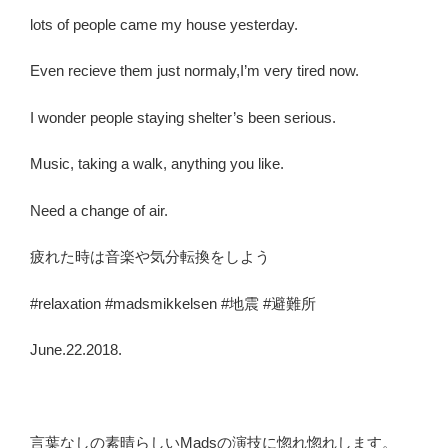
lots of people came my house yesterday.
Even recieve them just normaly,I’m very tired now.
I wonder people staying shelter’s been serious.
Music, taking a walk, anything you like.
Need a change of air.
疲れた時は音楽や気分転換をしよう
#relaxation #madsmikkelsen #地震 #避難所
June.22.2018.
言葉なしの素晴らしいMadsの演技に惚れ惚れします。