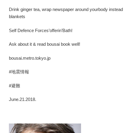
Drink ginger tea, wrap newspaper around yourbody instead
blankets
Self Defence Forces’offerin’Bath!
Ask about it & read bousai book well!
bousai.metro.tokyo.jp
#地震情報
#避難
June.21.2018.