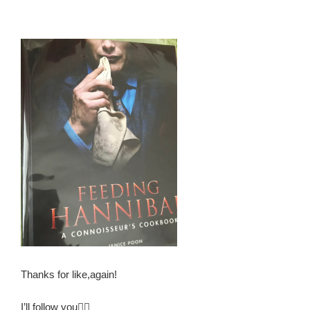
Thanks for like,again!
I’ll follow you🙋‍♀️