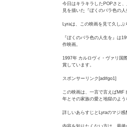
今日はキラキラしたPOPさと
見を描いた『ぼくのバラ色の人生』（
Lyraは、この映画を見て久し
『ぼくのバラ色の人生を』は19
作映画。
1997年 カルロヴィ・ヴァリ
賞しています。
スポンサーリンク[ad#go1]
この映画は、一言で言えばMt
年とその家族の愛と地獄のよう
詳しいあらすじとLyraのマジ
内容を知りたくない方は、最後