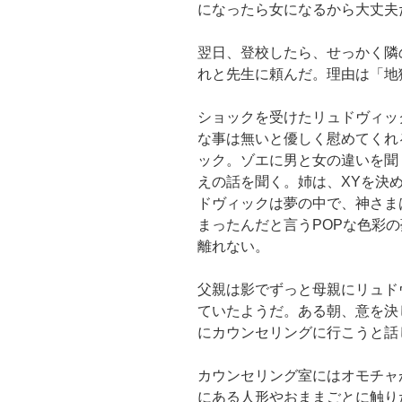
になったら女になるから大丈夫
翌日、登校したら、せっかく隣
れと先生に頼んだ。理由は「地
ショックを受けたリュドヴィッ
な事は無いと優しく慰めてくれ
ック。ゾエに男と女の違いを聞
えの話を聞く。姉は、XYを決
ドヴィックは夢の中で、神さま
まったんだと言うPOPな色彩
離れない。
父親は影でずっと母親にリュド
ていたようだ。ある朝、意を決
にカウンセリングに行こうと話
カウンセリング室にはオモチャ
にある人形やおままごとに触り