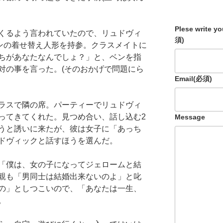
Plese write y
くるよう言われていたので、リュドヴィ
須)
ンの着せ替え人形を持参。クラスメイトに
ちがあなたなんでしょ？」と、ベンを指
対の事を言った。(そのおかげで問題にら
Email
(必須)
ラスで隣の席。パーティーでリュドヴィ
ってきてくれた。見つめ合い、話し込む2
Message
うと誘いに来たが、彼は女子に「あっち
ドヴィックと話すほうを選んだ。
「僕は、女の子になってジェロームと結
親も「男同士は結婚出来ないのよ」と叱
の」としつこいので、「あなたは一生、
。