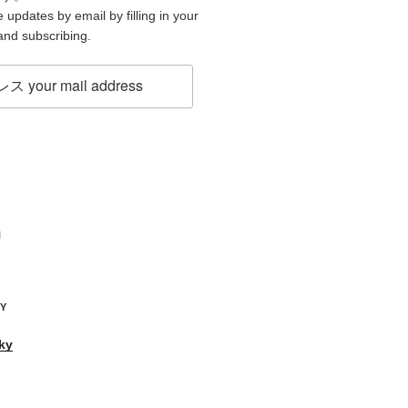
 updates by email by filling in your
and subscribing.
H
KY
ky