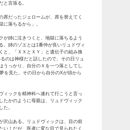
だと言張る。
の席だったジェロームが、席を替えてく
獄に落ちるから」。
クが姉に泣きつくと、地獄に落ちるよう
る。姉のゾエとは1番仲が良いリュドヴィ
くと、「ＸＸとＸＹ」と遺伝子の組み換
めるのは神様だと話したので、その日リュ
はうっかり、自分のＸを一つ落としてし
の夢を見た。その日から自分のXが頭から
ヴィックを精神科へ連れて行こうと言っ
したかのように母親は、リュドヴィック
した。
が沢山ある。リュドヴィックは、目の前
たい！だが、医者に変な目で見られたく