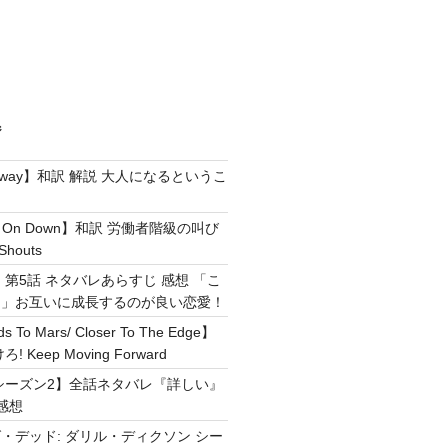
ジ
e Away】和訳 解説 大人になるというこ
g It On Down】和訳 労働者階級の叫び
Shouts
 第5話 ネタバレあらすじ 感想 「こ
！」お互いに成長するのが良い恋愛！
ds To Mars/ Closer To The Edge】
Keep Moving Forward
シーズン2】全話ネタバレ『詳しい』
感想
・デッド: ダリル・ディクソン シー