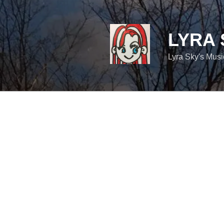
コ
ン
テ
LYRA 
ン
ツ
Lyra Sky's Mus
へ
ス
キ
ッ
プ