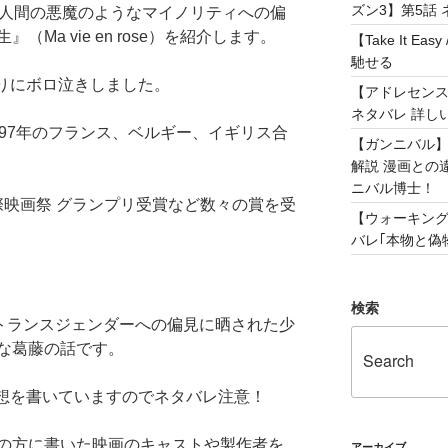
ズン3】第5話 
、人間の悪魔のようなマイノリティへの偏
Ma vie en rose）を紹介します。
【Take It 
馳せる
ぶりにボロ泣きしました。
【アドレセンス 
ネタバレ 詳し
97年のフランス、ベルギー、イギリス合
【ガンニバル
解説 漫画との
ニバル博士！
国際映画祭 グランプリ受賞など数々の賞を受
【ウォーキング
バレ｢本物と偽物
検索
Fトランスジェンダーへの偏見に晒された少
な葛藤の話です。
感想を書いていますのでネタバレ注意！
の方に書いた映画のキャストや製作者を
アーカイブ