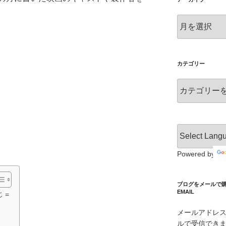
ア
ー
カ
イ
ブ
カテゴリー
カ
テ
ゴ
リ
ー
Powered by
ブログをメールで購読 S
EMAIL
 =
メールアドレ
ルで受信でき