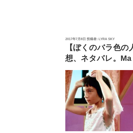
投
2017年7月8日
投稿者:
LYRA SKY
稿
【ぼくのバラ色の
日:
想、ネタバレ。Ma vie