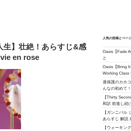
人気の投稿とペー
人生】壮絶！あらすじ&感
Oasis【Fad
 en rose
と
Oasis【Brin
Working Class 
過保護のカホコ
んなの初めて
【Thirty Secon
和訳 前進し続けろ! 
【ガンニバル 
あらすじ 解説 
【ウォーキング