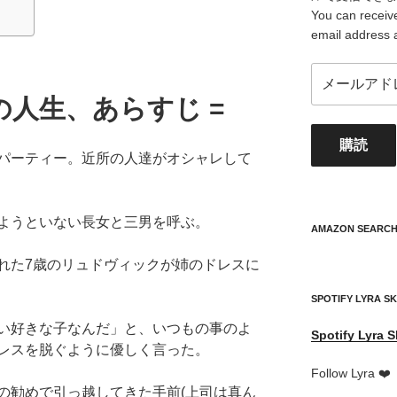
You can receive
email address 
メ
ー
の人生、あらすじ =
ル
ア
購読
ド
パーティー。近所の人達がオシャレして
レ
ス
your
ようといない長女と三男を呼ぶ。
mail
AMAZON SEARC
address
れた7歳のリュドヴィックが姉のドレスに
SPOTIFY LYRA S
い好きな子なんだ」と、いつもの事のよ
Spotify
Lyra S
レスを脱ぐように優しく言った。
Follow Lyra ❤️
の勧めで引っ越してきた手前(上司は真ん