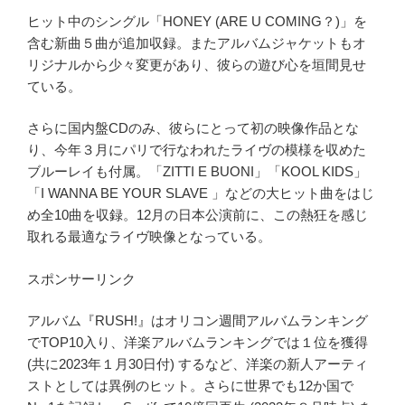
ヒット中のシングル「HONEY (ARE U COMING？)」を
含む新曲５曲が追加収録。またアルバムジャケットもオ
リジナルから少々変更があり、彼らの遊び心を垣間見せ
ている。
さらに国内盤CDのみ、彼らにとって初の映像作品とな
り、今年３月にパリで行なわれたライヴの模様を収めた
ブルーレイも付属。「ZITTI E BUONI」「KOOL KIDS」
「I WANNA BE YOUR SLAVE 」などの大ヒット曲をはじ
め全10曲を収録。12月の日本公演前に、この熱狂を感じ
取れる最適なライヴ映像となっている。
スポンサーリンク
アルバム『RUSH!』はオリコン週間アルバムランキング
でTOP10入り、洋楽アルバムランキングでは１位を獲得
(共に2023年１月30日付) するなど、洋楽の新人アーティ
ストとしては異例のヒット。さらに世界でも12か国で