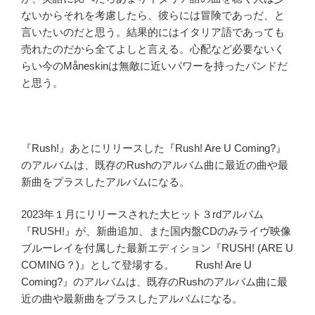
ないからそれを考慮したら、彼らには冒険であっだ、と
言いたいのだと思う。結果的にはイタリア語であっても
売れたのだから全てよしと言える。心配など必要ないく
らい今のMåneskinは無敵に近いパワーを持ったバンドだ
と思う。
『Rush!』あとにリリースした『Rush! Are U Coming?』
のアルバムは、既存のRushのアルバム曲に最近の曲や最
新曲をプラスしたアルバムになる。
2023年１月にリリースされた大ヒット３rdアルバム
『RUSH!』が、新曲追加、また国内盤CDのみライヴ映像
ブルーレイを付属した最新エディション『RUSH! (ARE U
COMING？)』として登場する。 Rush! Are U
Coming?』のアルバムは、既存のRushのアルバム曲に最
近の曲や最新曲をプラスしたアルバムになる。