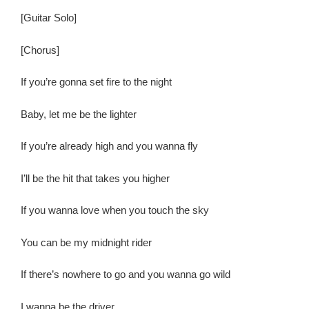
[
Guitar Solo
]
[
Chorus
]
If you’re gonna set fire to the night
Baby, let me be the lighter
If you’re already high and you wanna fly
I’ll be the hit that takes you higher
If you wanna love when you touch the sky
You can be my midnight rider
If there’s nowhere to go and you wanna go wild
I wanna be the driver