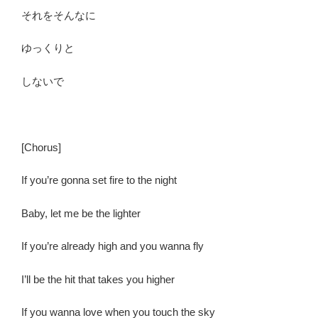
それをそんなに
ゆっくりと
しないで
[
Chorus
]
If you’re gonna set fire to the night
Baby, let me be the lighter
If you’re already high and you wanna fly
I’ll be the hit that takes you higher
If you wanna love when you touch the sky