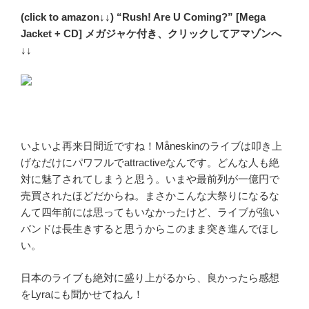
(click to amazon↓↓) “Rush! Are U Coming?” [Mega
Jacket + CD] メガジャケ付き、クリックしてアマゾンへ
↓↓
いよいよ再来日間近ですね！Måneskinのライブは叩き上
げなだけにパワフルでattractiveなんです。どんな人も絶
対に魅了されてしまうと思う。いまや最前列が一億円で
売買されたほどだからね。まさかこんな大祭りになるな
んて四年前には思ってもいなかったけど、ライブが強い
バンドは長生きすると思うからこのまま突き進んでほし
い。
日本のライブも絶対に盛り上がるから、良かったら感想
をLyraにも聞かせてねん！