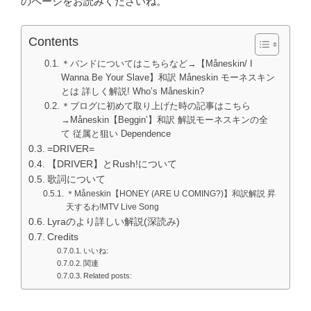
のページをお読みくださいね。
Contents
＊バンドについてはこちらなど→【Måneskin/ I
Wanna Be Your Slave】和訳 Måneskin モーネスキン
とは 詳しく解説! Who’s Måneskin?
＊ブログに初めて取り上げた時の記事はこちら
→Måneskin【Beggin’】和訳 解説モーネスキンの全
て 従属と狙い Dependence
=DRIVER=
【DRIVER】とRush!について
歌詞について
＊Måneskin【HONEY (ARE U COMING?)】和訳解説 昇
天するわ!MTV Live Song
Lyraのより詳しい解説(深読み)
Credits
いいね:
関連
Related posts: