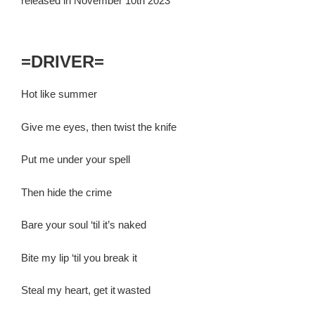
released in November 10th 2023
=DRIVER=
Hot like summer
Give me eyes, then twist the knife
Put me under your spell
Then hide the crime
Bare your soul ‘til it’s naked
Bite my lip ‘til you break it
Steal my heart, get it wasted