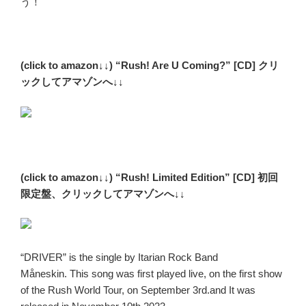
う！
(click to amazon↓↓) “Rush! Are U Coming?” [CD] クリ
ックしてアマゾンへ↓↓
(click to amazon↓↓) “Rush! Limited Edition” [CD] 初回
限定盤、クリックしてアマゾンへ↓↓
“DRIVER” is the single by Itarian Rock Band
Måneskin. This song was first played live, on the first show
of the
Rush World Tour
, on September 3rd.and It was