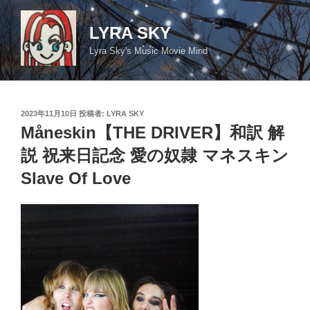
コ
ン
LYRA SKY
テ
Lyra Sky's Music Movie Mind
ン
ツ
へ
ス
投
2023年11月10日
投稿者:
LYRA SKY
キ
稿
Måneskin【THE DRIVER】和訳 解
日:
ッ
説 祝来日記念 愛の奴隷 マネスキン
プ
Slave Of Love