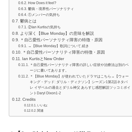
How Does it feel?
鬱病・境界性パーソナリティ
①メンバーの気持ち
鬱病とは
②Ian Kurtisの気持ち
より深く【Blue Monday】の意味を解説
＊自己愛性パーソナリティ障害の特徴・原因
→【Blue Monday】歌詞について.続き
＊自己愛性パーソナリティ障害の特徴・原因
Ian KurtisとNew Order
＊自己愛性パーソナリティ障害の詳しい症状や治療法は別のペ
ージに書いてあります。
＊【Blue Monday】が使われていたドラマはこちら→【ウォー
キング・デッド: ダリル・ディクソン】シーズン1第2話ネタバ
レ イザベルの過去とダリル神父 あらすじ感想解説ツッコミポイ
ントDaryl Dixon1-2
Credits
いいね:
関連