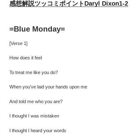
感想解説ツッコミポイントDaryl Dixon1-2
=Blue Monday=
[
Verse 1
]
How does it feel
To treat me like you do?
When you’ve laid your hands upon me
And told me who you are?
I thought I was mistaken
I thought I heard your words