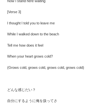
Now I stand here waiting
[
Verse 3
]
I thought I told you to leave me
While I walked down to the beach
Tell me how does it feel
When your heart grows cold?
(Grows cold, grows cold, grows cold, grows cold)
どんな感じだい？
自分にするように俺を扱ってさ