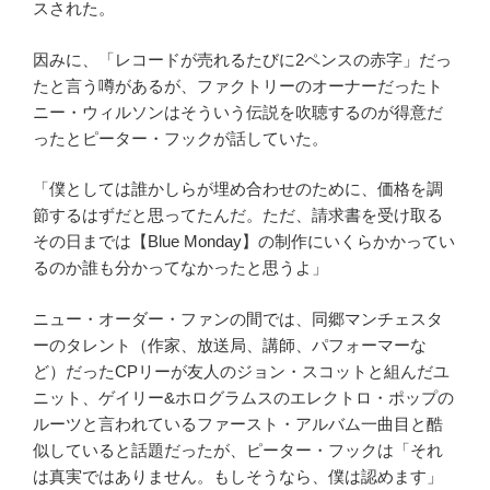
スされた。
因みに、「レコードが売れるたびに
2
ペンスの赤字」だっ
たと言う噂があるが、ファクトリーのオーナーだったト
ニー・ウィルソンはそういう伝説を吹聴するのが得意だ
ったとピーター・フックが話していた。
「
僕としては誰かしらが埋め合わせのために、価格を調
節するはずだと思ってたんだ。ただ、請求書を受け取る
その日までは【
Blue Monday】
の制作にいくらかかってい
るのか誰も分かってなかったと思うよ
」
ニュー・オーダー・ファンの間では、同郷マンチェスタ
ーのタレント（作家、放送局、講師、パフォーマーな
ど）だった
CP
リーが友人のジョン・スコットと組んだユ
ニット、
ゲイリー
&
ホログラムスのエレクトロ・ポップの
ルーツと言われているファースト・アルバム一曲目
と酷
似していると話題だったが、ピーター・フックは「
それ
は真実ではありません。もしそうなら、僕は認めます
」