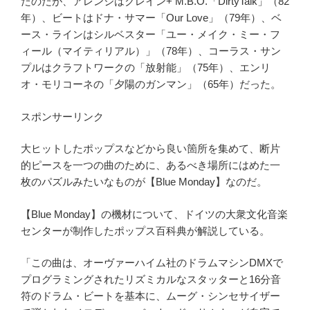
たのだが、
アレンジは
クレイン
+ M.B.O.
「
DirtyTalk
」（
82
年）、
ビートは
ドナ・サマー「
Our Love
」（
79
年）
、ベ
ース・ラインは
シルベスター「ユー・メイク・ミー・フ
ィール（マイティリアル）」（
78
年）
、コーラス・サン
プルは
クラフトワークの「放射能」（
75
年）、
エンリ
オ・モリコーネの「夕陽のガンマン」（
65
年）
だった。
スポンサーリンク
大ヒットしたポップスなどから良い箇所を集めて、断片
的ピースを一つの曲のために、あるべき場所にはめた一
枚のパズルみたいなものが【Blue Monday】なのだ。
【Blue Monday】の機材について、ドイツの大衆文化音楽
センターが制作したポップス百科典が解説している。
「この曲は、オーヴァーハイム社の
ドラムマシン
DMX
で
プログラミングされたリズミカルなスタッターと
16
分音
符のドラム・ビートを基本に、
ムーグ・シンセサイザー