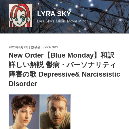
コ
ン
LYRA SKY
テ
Lyra Sky's Music Movie Mind
ン
ツ
へ
ス
投
2023年9月22日
投稿者:
LYRA SKY
キ
稿
New Order【Blue Monday】和訳
日:
ッ
詳しい解説 鬱病・パーソナリティ
プ
障害の歌 Depressive& Narcissistic
Disorder