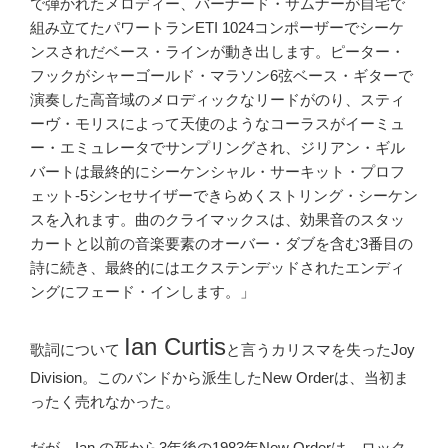
で弾かれたメロディー、バーナード・サムナーが自宅で
組み立てた
パワートラン
ETI 1024
コンポーザー
でシーケ
ンスされだベース・ラインが動き出します。ピーター・
フックが
シャーゴールド・マラソン
6
弦ベース・ギター
で
演奏した高音域のメロディックなリードがのり、スティ
ーヴ・モリスによって天使のようなコーラスが
イーミュ
ー・エミュレータ
でサンプリングされ、ジリアン・ギル
バートは最終的に
シーケンシャル・サーキット・プロフ
ェット
-5
シンセサイザー
できらめくストリング・シーケン
スを入れます。曲のクライマックスは、効果音のスタッ
カートと以前の音楽要素のオーバー・ダブを含む
3
番目の
詩に続き、最終的にはエクステンデッドされたエンディ
ングにフェード・インします。」
Ian Curtis
歌詞について
と言うカリスマを失ったJoy
Division。このバンドから派生したNew Orderは、当初ま
ったく売れなかった。
だが、Ian の死から3年後の1983年New Orderは、ロック