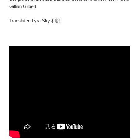
Gillian Gilbert
Translater: Lyra Sky 和訳