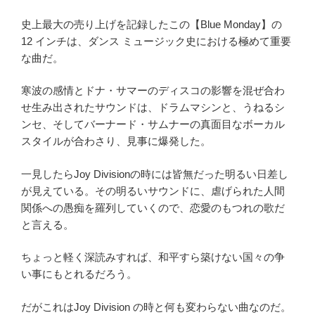
史上最大の売り上げを記録したこの【Blue Monday】の
12 インチは、ダンス ミュージック史における極めて重要
な曲だ。
寒波の感情とドナ・サマーのディスコの影響を混ぜ合わ
せ生み出されたサウンドは、ドラムマシンと、うねるシ
ンセ、そしてバーナード・サムナーの真面目なボーカル
スタイルが合わさり、見事に爆発した。
一見したらJoy Divisionの時には皆無だった明るい日差し
が見えている。その明るいサウンドに、虐げられた人間
関係への愚痴を羅列していくので、恋愛のもつれの歌だ
と言える。
ちょっと軽く深読みすれば、和平すら築けない国々の争
い事にもとれるだろう。
だがこれはJoy Division の時と何も変わらない曲なのだ。