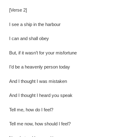
[
Verse 2
]
I see a ship in the harbour
I can and shall obey
But, if it wasn’t for your misfortune
I’d be a heavenly person today
And I thought I was mistaken
And I thought I heard you speak
Tell me, how do I feel?
Tell me now, how should I feel?