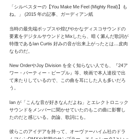
「シルベスターの【
You Make Me Feel (Mighty Real)】も
ね。」
(2015
年の記事、ガーディアン紙
当時の最先端ポップスや煌びやかなディスコサウンドの
要素をデジタルサウンドとMixしたら、暗く澱んだ歌詞が
特徴であるIan Curtis 好みの音が出来上がったとは…皮肉
なものだ。
New OrderやJoy Division を全く知らない人でも、『
24
ア
ワー・パーティー・ピープル』等、映画で本人達役で出
て来たりしているので、この曲を耳にした人も多いだろ
う。
Ian が「こんな音が好きなんだよね」とエレクトロニック
サウンドをメンバーに聞かせていたのもこの曲に影響し
たのだと感じいる。勿論、歌詞にも。
彼らこのアイデアを持って、
オーヴァーハイム社の
ドラ
ムマシン
DMX
や初期のサンプラー、
エミュレータ
1
といっ