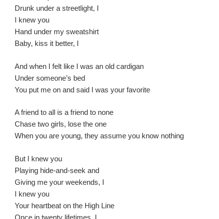
Drunk under a streetlight, I
I knew you
Hand under my sweatshirt
Baby, kiss it better, I
And when I felt like I was an old cardigan
Under someone’s bed
You put me on and said I was your favorite
A friend to all is a friend to none
Chase two girls, lose the one
When you are young, they assume you know nothing
But I knew you
Playing hide-and-seek and
Giving me your weekends, I
I knew you
Your heartbeat on the High Line
Once in twenty lifetimes, I