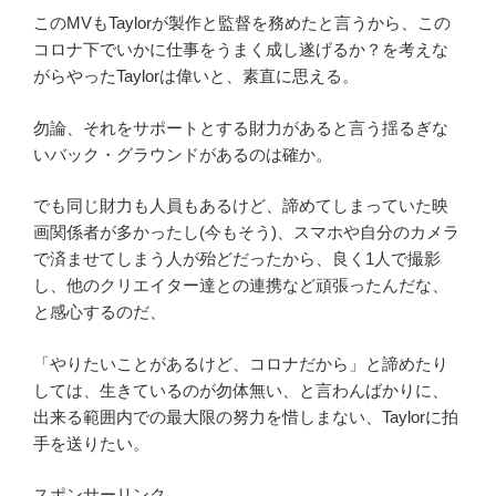
このMVもTaylorが製作と監督を務めたと言うから、この
コロナ下でいかに仕事をうまく成し遂げるか？を考えな
がらやったTaylorは偉いと、素直に思える。
勿論、それをサポートとする財力があると言う揺るぎな
いバック・グラウンドがあるのは確か。
でも同じ財力も人員もあるけど、諦めてしまっていた映
画関係者が多かったし(今もそう)、スマホや自分のカメラ
で済ませてしまう人が殆どだったから、良く1人で撮影
し、他のクリエイター達との連携など頑張ったんだな、
と感心するのだ、
「やりたいことがあるけど、コロナだから」と諦めたり
しては、生きているのが勿体無い、と言わんばかりに、
出来る範囲内での最大限の努力を惜しまない、Taylorに拍
手を送りたい。
スポンサーリンク