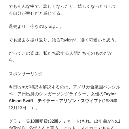
でもそんな中で、悲しくなったり、嬉しくなったりして
る自分が幸せだと感じてる。
過去より、今なのLyraは…。
でも過去を振り返り、語るTaylorが、凄く可愛いと思う。
だってこの姿は、私たち恋する人間たちそのものだか
ら。
スポンサーリンク
今日Lyraが和訳＆解説するのは、アメリカ合衆国ペンシル
ベニア州出身のシンガーソングライター、女優の
Taylor
Alison Swift
テイラー・アリソン・スウィフト(
1989年
12月13日 – ）。
グラミー賞10回受賞(32回ノミネート)
され、出す曲がNo.1
やTop10に必ず入ると言う、ヒット・メイカーでもある。