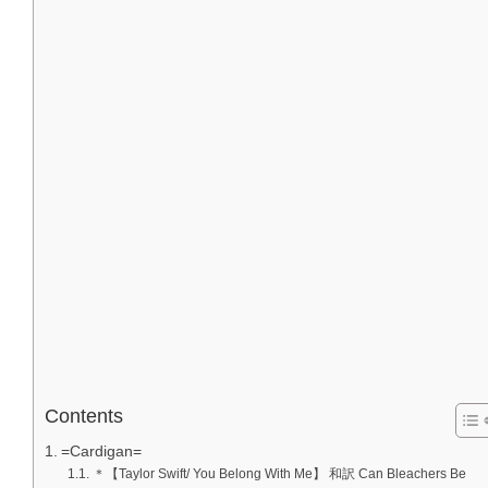
Contents
=Cardigan=
＊【Taylor Swift/ You Belong With Me】 和訳 Can Bleachers Be