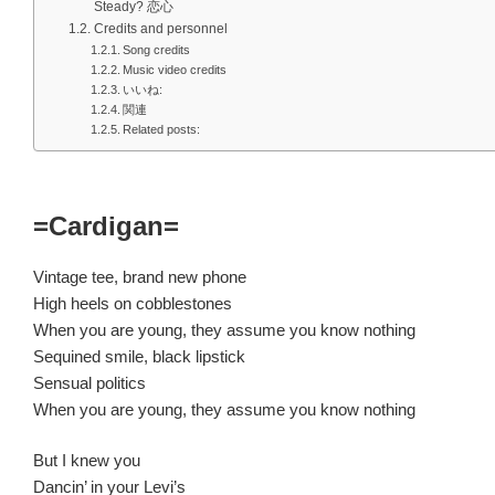
Steady? 恋心
Credits and personnel
Song credits
Music video credits
いいね:
関連
Related posts:
=Cardigan=
Vintage tee, brand new phone
High heels on cobblestones
When you are young, they assume you know nothing
Sequined smile, black lipstick
Sensual politics
When you are young, they assume you know nothing
But I knew you
Dancin’ in your Levi’s