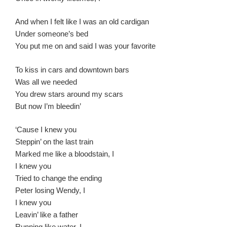
And when I felt like I was an old cardigan
Under someone’s bed
You put me on and said I was your favorite
To kiss in cars and downtown bars
Was all we needed
You drew stars around my scars
But now I’m bleedin’
‘Cause I knew you
Steppin’ on the last train
Marked me like a bloodstain, I
I knew you
Tried to change the ending
Peter losing Wendy, I
I knew you
Leavin’ like a father
Running like water, I