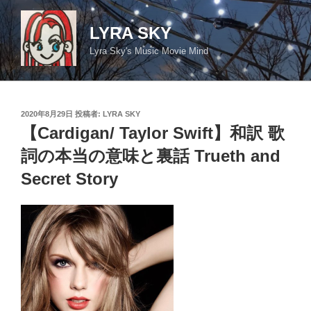
コ
ン
LYRA SKY
テ
Lyra Sky's Music Movie Mind
ン
ツ
へ
ス
投
2020年8月29日
投稿者:
LYRA SKY
キ
稿
【Cardigan/ Taylor Swift】和訳 歌
日:
ッ
詞の本当の意味と裏話 Trueth and
プ
Secret Story