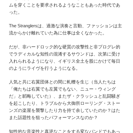
ムを穿くことを要求されるようなこともあった時代であ
った。
The Stranglersは、過激な演奏と言動、ファッションは主
流からかけ離れていた為に仕事は全くなかった。
だが、非ハードロック的な硬質の攻撃性と非プログレ的
でラディカルな知性の混淆するサウンドは、次第に受け
入れられるようになり、イギリス全土を股にかけて毎日
のようにライヴを行うようになる。
人気と共に右翼団体との間に軋轢を生じ（当人たちは
「俺たちは右翼でも左翼でもない、ニュー・ウィング
だ」と韜晦していた）、またザ・クラッシュと乱闘騒ぎ
を起こしたり、トラブルから大御所ローリング・ストー
ンズの楽屋を襲撃したり力を持て余していたのか？はた
また話題性を狙ったパフォーマンスなのか？
知性的な音楽性と真逆なことをする変なバンドでもあっ