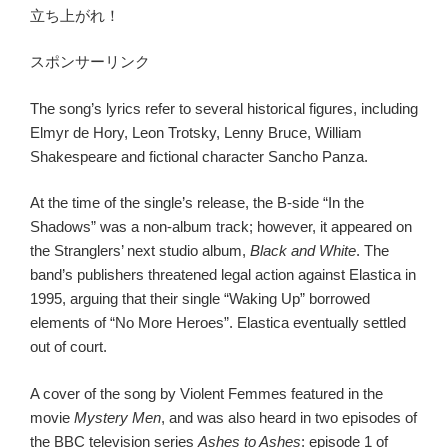
立ち上がれ！
スポンサーリンク
The song’s lyrics refer to several historical figures, including
Elmyr de Hory, Leon Trotsky, Lenny Bruce, William
Shakespeare and fictional character Sancho Panza.
At the time of the single’s release, the B-side “In the
Shadows” was a non-album track; however, it appeared on
the Stranglers’ next studio album,
Black and White
. The
band’s publishers threatened legal action against Elastica in
1995, arguing that their single “Waking Up” borrowed
elements of “No More Heroes”. Elastica eventually settled
out of court.
A cover of the song by Violent Femmes featured in the
movie
Mystery Men
, and was also heard in two episodes of
the BBC television series
Ashes to Ashes
: episode 1 of