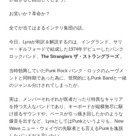
お笑いか？革命か？
全てが当てはまるインテリ集団の話。
今日、Lyraが和訳＆解説するのは、イングランド、サリ
ー・ギルフォードで結成した1974年デビューしたパンク
ロックバンド、
The Stranglers ザ・ストラングラーズ
。
当時勃興していたPunk Rock パンク・ロックのムーヴメ
ントと同時期であった為に、世間的にもPunk Bandと一緒
のジャンル分けされてしまったが、
実は、メンバーそれぞれが医者だったり特異なキャリア
を持つ大人なバンドであり、キーボードが縦横無尽に駆
け巡るサウンドや、ベースが引っ掻き回したかのような
爆音を出すなど、LyraとしてはPunkというよりも、New
Wave ニュー・ウェイヴの先駆者とも言えるPunkを逸脱
したバンドだと言いたい。