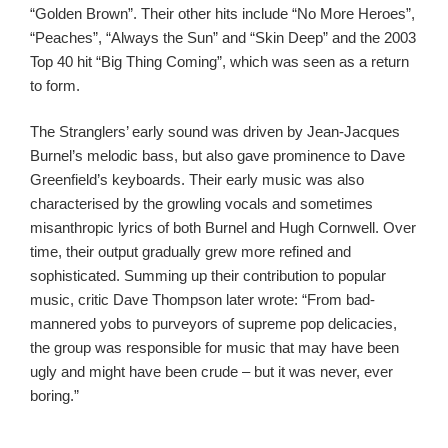
“Golden Brown”. Their other hits include “No More Heroes”,
“Peaches”, “Always the Sun” and “Skin Deep” and the 2003
Top 40 hit “Big Thing Coming”, which was seen as a return
to form.
The Stranglers’ early sound was driven by Jean-Jacques
Burnel’s melodic bass, but also gave prominence to Dave
Greenfield’s keyboards. Their early music was also
characterised by the growling vocals and sometimes
misanthropic lyrics of both Burnel and Hugh Cornwell.
Over
time, their output gradually grew more refined and
sophisticated. Summing up their contribution to popular
music, critic Dave Thompson later wrote: “From bad-
mannered yobs to purveyors of supreme pop delicacies,
the group was responsible for music that may have been
ugly and might have been crude – but it was never, ever
boring.”