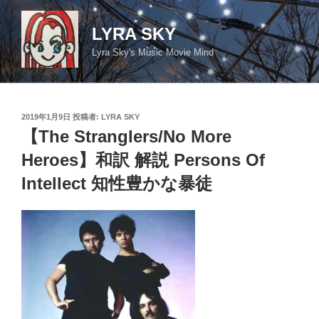
コ
ン
LYRA SKY
テ
Lyra Sky's Music Movie Mind
ン
ツ
へ
ス
投
2019年1月9日
投稿者:
LYRA SKY
キ
稿
【The Stranglers/No More
日:
ッ
Heroes】和訳 解説 Persons Of
プ
Intellect 知性豊かな暴徒