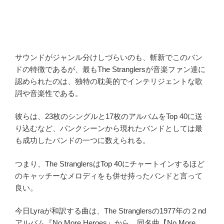
サウンドがジャンル分けしづらいのも、斬新でこのバン
ドの特徴であるが、最もThe Stranglersが音楽ファン達に
認められたのは、独特の耽美的でインテリジェントな歌
詞や音楽性である。
彼らは、23枚のシングルと17枚のアルバムをTop 40に送
り込むなど、パンクシーンから現れたバンドとしては最
も成功したバンドの一つに数えられる。
つまり、The StranglersはTop 40にチャートインするほど
のキャッチーなメロディをも併せ持ったバンドと言って
良い。
今日Lyraが和訳する曲は、The Stranglersの1977年の２nd
アルバム『No More Heroes』から、同名曲【No More