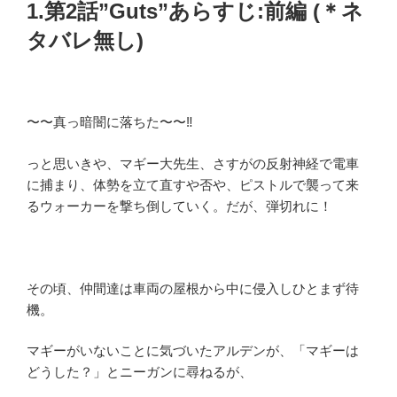
1.第2話”Guts”あらすじ:前編 (＊ネ
タバレ無し)
〜〜真っ暗闇に落ちた〜〜‼️
っと思いきや、マギー大先生、さすがの反射神経で電車
に捕まり、体勢を立て直すや否や、ピストルで襲って来
るウォーカーを撃ち倒していく。だが、弾切れに！
その頃、仲間達は車両の屋根から中に侵入しひとまず待
機。
マギーがいないことに気づいたアルデンが、「マギーは
どうした？」とニーガンに尋ねるが、