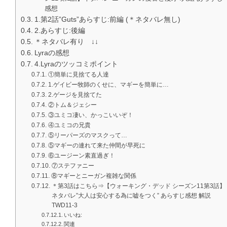
感想
1.第2話”Guts”あらすじ:前編 (＊ネタバレ無し)
2.あらすじ:後編
＊ネタバレ有り ↓↓
Lyraの感想
4.Lyraのツッコミポイント
①簡単に見捨てる人達
1.ゲイビー牧師のくせに、マギーを簡単に…
2.ゲージを見捨てた
②トム＆ジェシー
③ユミコ凄い、かっこいいぞ！
④ユミコの兄貴
⑤リーパーズのマスクって…
⑤マギーの連れて来た仲間が早死に
⑥ユージーン素直過ぎ！
⑦ステファニー
⑧マギーとニーガン複雑な関係
＊第3話はこちら⇒【ウォーキング・デッド シーズン11第3話】
ネタバレ”大人は安心する為に嘘をつく” あらすじ感想 解説
TWD11-3
いいね:
関連