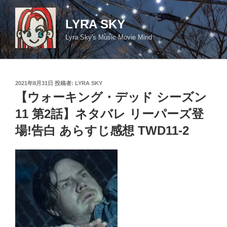
コ
ン
LYRA SKY
テ
Lyra Sky's Music Movie Mind
ン
ツ
へ
ス
投
2021年8月31日
投稿者:
LYRA SKY
キ
稿
【ウォーキング・デッド シーズン
日:
ッ
11 第2話】ネタバレ リーパーズ登
プ
場!告白 あらすじ感想 TWD11-2