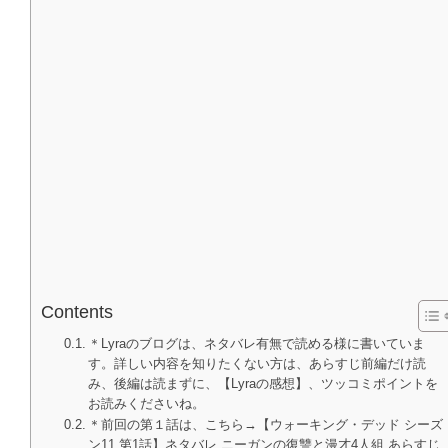
Contents
＊Lyraのブログは、ネタバレ有無で読める様に書いていま
す。詳しい内容を知りたくない方は、あらすじ前編だけ読
み、後編は読まずに、【Lyraの感想】、ツッコミポイントを
お読みくださいね。
＊前回の第１話は、こちら→【ウォーキング・デッド シーズ
ン11 第1話】ネタバレ ニーガンの復讐と漫才4人組 あらすじ