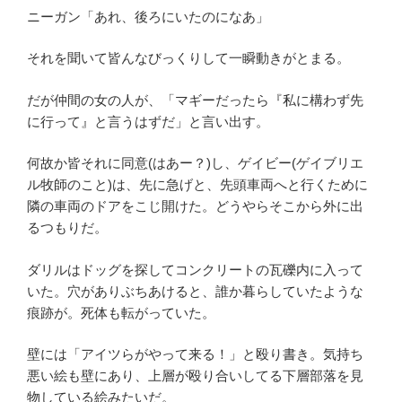
ニーガン「あれ、後ろにいたのになあ」
それを聞いて皆んなびっくりして一瞬動きがとまる。
だが仲間の女の人が、「マギーだったら『私に構わず先
に行って』と言うはずだ」と言い出す。
何故か皆それに同意(はあー？)し、ゲイビー(ゲイブリエ
ル牧師のこと)は、先に急げと、先頭車両へと行くために
隣の車両のドアをこじ開けた。どうやらそこから外に出
るつもりだ。
ダリルはドッグを探してコンクリートの瓦礫内に入って
いた。穴がありぶちあけると、誰か暮らしていたような
痕跡が。死体も転がっていた。
壁には「アイツらがやって来る！」と殴り書き。気持ち
悪い絵も壁にあり、上層が殴り合いしてる下層部落を見
物している絵みたいだ。