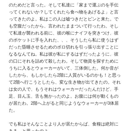
のためだと言った。そして私達に「家まで運ぶのを手伝
ってくれないか？してくれたら食べ物をあげるよ」と言
ってきたのよ。私はこの人は嘘つきだとピンと来た。で
も空腹だったから、言われたままついて行ったわ。そし
て私達が襲われる前に、彼の喉にナイフを突きつけ、彼
のポケットに手を入れた、、、そうしたら私に使うはず
だった昏睡させるためのボロ切れを引っ張り出すことに
なるなんてね。私は彼が私にするはずだったように、彼
の口にそれを詰めて殺したわ。そして物資を探すために
うちに入るとウォーカーがいて、三体倒した。何か音が
したから、もしかしたら2階に人質がいるのかも！と思っ
て2階へ行こうとしたら、変な生き物が出てきたの。それ
は女の人で、もうそれはウォーカーだったんだけど、手
足、目ん玉、舌も無かったのよ。お腹には何が動くもの
が居たわ。2階へ上がると同じようなウォーカーが3体居
た。
でも私はそんなことより人が居たからば、食糧は絶対に
ある、と思ったのよ。