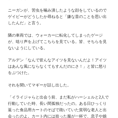
ニーガンが、苦虫を噛み潰したような顔をしているので
ゲイビーがどうしたか尋ねると「嫌な昔のことを思い出
したんだ」と言う。
隣の車両では、ウォーカーに転化してしまったゲージ
が、唸り声を上げてこちらを見ている。皆、そちらを見
ないようにしている。
アルデン「なんで皆んなアイツを見ないんだよ！アイツ
はあんな風にならなくてもすんだのにさ！」と皆に怒り
をぶつけた。
それを聞いてマギーが話し出した。
「イライジャらと出会う前、まだ私がハーシェルと2人で
行動していた時、長い間孤独だったの。ある日ひっくり
返った食品用カートのそばで跪いていた貧弱な老人と出
会ったのよ。カート内には拾った服が一杯で、息子や娘