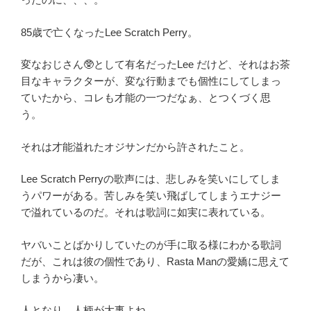
85
歳で亡くなったLee Scratch Perry。
変なおじさん🥸として有名だったLee だけど、それはお茶
目なキャラクターが、変な行動までも個性にしてしまっ
ていたから、コレも才能の一つだなぁ、とつくづく思
う。
それは才能溢れたオジサンだから許されたこと。
Lee Scratch Perryの歌声には、悲しみを笑いにしてしま
うパワーがある。苦しみを笑い飛ばしてしまうエナジー
で溢れているのだ。それは歌詞に如実に表れている。
ヤバいことばかりしていたのが手に取る様にわかる歌詞
だが、これは彼の個性であり、Rasta Manの愛嬌に思えて
しまうから凄い。
人となり。人柄が大事よね。