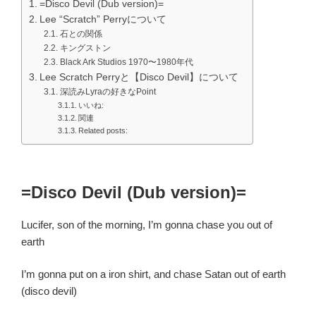
=Disco Devil (Dub version)=
Lee “Scratch” Perryについて
石との関係
キングストン
Black Ark Studios 1970〜1980年代
Lee Scratch Perryと【Disco Devil】について
深読みLyraの好きなPoint
いいね:
関連
Related posts:
=Disco Devil (Dub version)=
Lucifer, son of the morning, I’m gonna chase you out of
earth
I’m gonna put on a iron shirt, and chase Satan out of earth
(disco devil)