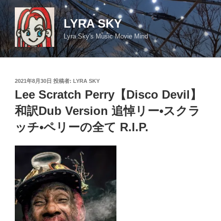
コ
ン
LYRA SKY
テ
Lyra Sky's Music Movie Mind
ン
ツ
へ
ス
投
2021年8月30日
投稿者:
LYRA SKY
キ
稿
Lee Scratch Perry【Disco Devil】
日:
ッ
和訳Dub Version 追悼リー•スクラ
プ
ッチ•ペリーの全て R.I.P.