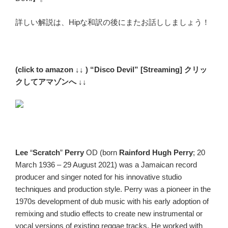
詳しい解説は、Hipな和訳の後にまたお話ししましょう！
(click to amazon ↓↓ ) “Disco Devil” [Streaming] クリッ
クしてアマゾンへ ↓↓
Lee
“
Scratch
”
Perry
OD (
born
Rainford Hugh Perry
; 20
March 1936
– 29 August 2021)
was a Jamaican record
producer and singer noted for his innovative studio
techniques and production style. Perry was a pioneer in the
1970s development of dub music with his early adoption of
remixing and studio effects to create new instrumental or
vocal versions of existing reggae tracks.
He worked with