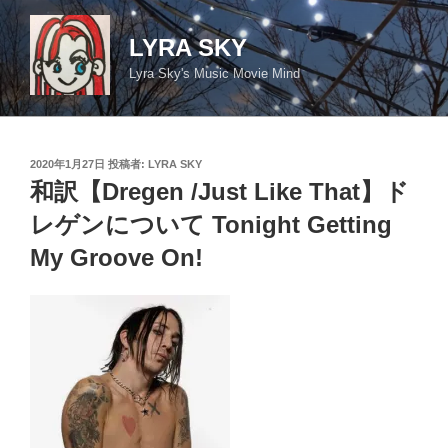
コ
ン
LYRA SKY
テ
Lyra Sky's Music Movie Mind
ン
ツ
へ
ス
投
2020年1月27日
投稿者:
LYRA SKY
キ
稿
和訳【Dregen /Just Like That】ド
日:
ッ
レゲンについて Tonight Getting
プ
My Groove On!