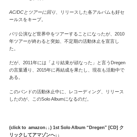
AC/DCとツアーに回り、
リリースした各アルバムも好セ
ールスをキープ。
パリ公演など世界中をツアーすることになったが、2010
年ツアーが終わると突如、不定期の活動休止を宣言し
た。
だが、2011年には「より結束が頑なった」と言うDregen
の言葉通り、2015年に再結成を果たし、現在も活動中で
ある。
このバンドの活動休止中に、レコーディング、リリース
したのが、このSolo Albumになるのだ。
(click to amazon↓↓) 1st Solo Album “Dregen” [CD] ク
リックしてアマゾンへ↓↓