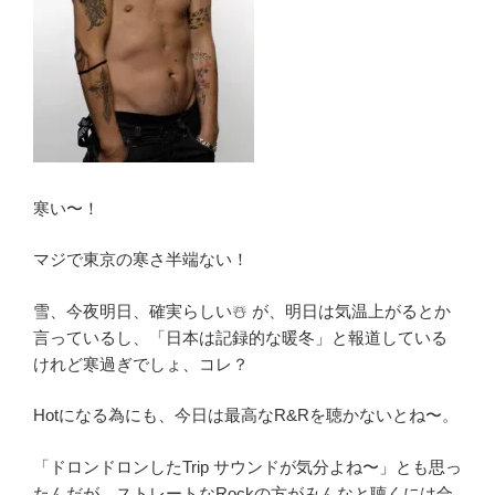
寒い〜！
マジで東京の寒さ半端ない！
雪、今夜明日、確実らしい☃️ が、明日は気温上がるとか
言っているし、「日本は記録的な暖冬」と報道している
けれど寒過ぎでしょ、コレ？
Hotになる為にも、今日は最高なR&Rを聴かないとね〜。
「ドロンドロンしたTrip サウンドが気分よね〜」とも思っ
たんだが、ストレートなRockの方がみんなと聴くには合