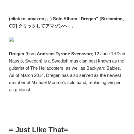
(click to amazon↓↓ ) Solo Album “Dregen” [Streaming,
CD] クリックしてアマゾンへ ↓↓
Dregen
(born
Andreas Tyrone Svensson
; 12 June 1973 in
Nässjö, Sweden) is a Swedish musician best known as the
guitarist of The Hellacopters, as well as Backyard Babies.
As of March 2014, Dregen has also served as the newest
member of Michael Monroe’s solo band, replacing Ginger
as guitarist.
= Just Like That=