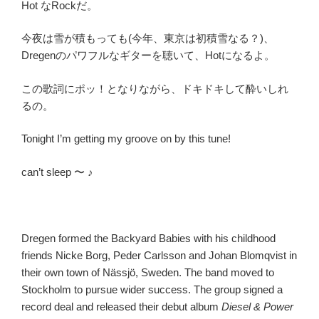
Hot なRockだ。
今夜は雪が積もっても(今年、東京は初積雪なる？)、
Dregenのパワフルなギターを聴いて、Hotになるよ。
この歌詞にポッ！となりながら、ドキドキして酔いしれ
るの。
Tonight I’m getting my groove on by this tune!
can’t sleep 〜 ♪
Dregen formed the Backyard Babies with his childhood
friends Nicke Borg, Peder Carlsson and Johan Blomqvist in
their own town of Nässjö, Sweden. The band moved to
Stockholm to pursue wider success. The group signed a
record deal and released their debut album
Diesel & Power