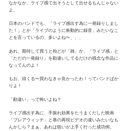
なかなか、ライブ感て出そうとして出せるもんじゃない
よ。
日本のバンドでも、「ライブ感出す為に一発録りしまし
た！」とか「ライブのように衝動的に録音」みたいなこ
とを言っているの、多いよね〜、、、
あれ、期待して買うと殆どが「雑」か、「ライブ感」と
「ただの一発録り」を勘違いしてるだけの残念な作品に
なってんのよ！
もお、頭くる〜買わなきゃ良かったわ！ってバンドばか
りよ！
「勘違い」って怖いよね？
ライブ感出す為に、手振れ効果をたうまくだした映画
「ブレアウィッチ」と巷の再現ビデオの違いみたいなも
んかしら？まぁ、あれは狙いが上手く行った成功例。