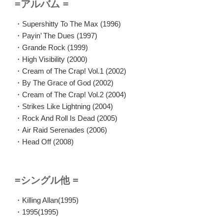
=アルバム =
・Supershitty To The Max (1996)
・Payin’ The Dues (1997)
・Grande Rock (1999)
・High Visibility (2000)
・Cream of The Crap! Vol.1 (2002)
・By The Grace of God (2002)
・Cream of The Crap! Vol.2 (2004)
・Strikes Like Lightning (2004)
・Rock And Roll Is Dead (2005)
・Air Raid Serenades (2006)
・Head Off (2008)
=シングル他 =
・Killing Allan(1995)
・1995(1995)