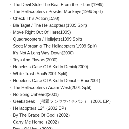
・The Devil Stole The Beat From the ・Lord(1999)
・The Hellacopters / Powder Monkeys(1999 Split)
・Check This Action(1999)
・Bla Taget / The Hellacopters(1999 Split)
・Move Right Out Of Here(1999)
・Quadracopters / Hellajets(1999 Split)
・Scott Morgan & The Hellacopters(1999 Split)
・It’s Not A Long Way Down(2000)
・Toys And Flavors(2000)
・Hopeless Case Of A Kid In Denial(2000)
・White Trash Soul!(2001 Split)
・Hopeless Case Of A Kid In Denial – Box(2001)
・The Hellacopters / Adam West(2001 Split)
・No Song Unheard(2001)
・Geekstreak (邦題フジヤマイチバン）（2001 EP）
・Hellacopters 12″（2002 EP）
・By The Grace Of God（2002）
・Carry Me Home（2002）
・Pack Of Lies（2003）