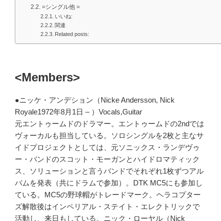
=シングル他 =
いいね:
関連
Related posts:
<Members>
●ニッケ・アンデション（Nicke Andersson, Nick
Royale1972年8月1日 – ）Vocals,Guitar
元エントゥームドのドラマー。エントゥームドの2ndでは
ヴォーカルも担当している。ソロシングルを2枚と主なサ
イドプロジェクトとしては、元ソニックス・ランデヴゥ
ー・バンドのスコット・モーガンとハイドロマティック
ス、ソリューションと言うバンドでそれぞれ1枚ずつアル
バムを発表（共にドラムで参加）。DTK MC5にも参加し
ている。MC5の野球帽がトレードマーク。ヘラコプター
ズ解散後はインペリアル・ステイト・エレクトリックで
活動し、来日もしている。ニック・ローヤル（Nick