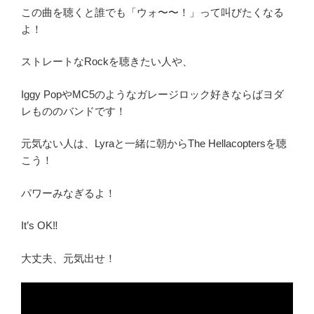
この曲を聴くと誰でも「ウォ〜〜！」って叫びたくなる
よ！
ストレートなRockを聴きたい人や、
Iggy PopやMC5のようなガレージロック好きならばヨダ
レもののバンドです！
元気ない人は、Lyraと一緒に朝からThe Hellacoptersを聴
こう！
パワーみなぎるよ！
It’s OK‼︎
大丈夫、元気出せ！