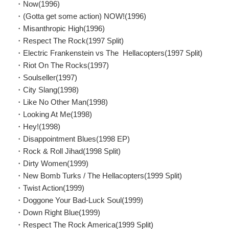
・Now(1996)
・(Gotta get some action) NOW!(1996)
・Misanthropic High(1996)
・Respect The Rock(1997 Split)
・Electric Frankenstein vs The Hellacopters(1997 Split)
・Riot On The Rocks(1997)
・Soulseller(1997)
・City Slang(1998)
・Like No Other Man(1998)
・Looking At Me(1998)
・Hey!(1998)
・Disappointment Blues(1998 EP)
・Rock & Roll Jihad(1998 Split)
・Dirty Women(1999)
・New Bomb Turks / The Hellacopters(1999 Split)
・Twist Action(1999)
・Doggone Your Bad-Luck Soul(1999)
・Down Right Blue(1999)
・Respect The Rock America(1999 Split)