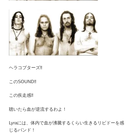
ヘラコプターズ‼︎
このSOUND‼︎
この疾走感‼︎
聴いたら血が逆流するわよ！
Lyraには、体内で血が沸騰するくらい生きるリビドーを感
じるバンド！