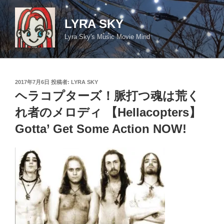
コ
ン
LYRA SKY
テ
Lyra Sky's Music Movie Mind
ン
ツ
へ
ス
投
2017年7月6日
投稿者:
LYRA SKY
キ
稿
ヘラコプターズ！脈打つ魂は荒く
日:
ッ
れ者のメロディ 【Hellacopters】
プ
Gotta’ Get Some Action NOW!