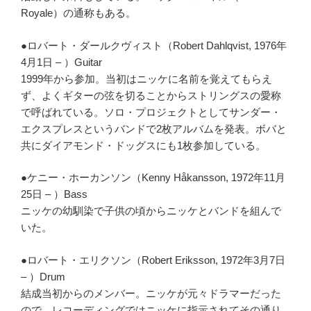
Royale）の通称もある。
●ロバート・ダールクヴィスト（Robert Dahlqvist, 1976年
4月1日 – ）Guitar
1999年から参加。当初はニッケに名前を覚えてもらえ
ず、よくギターの弦を切ることからストリングスの愛称
で呼ばれている。ソロ・プロジェクトとしてサンダー・
エクスプレスというバンドで2枚アルバムを発表。ボバと
共にダイアモンド・ドッグスにも1枚参加している。
●ケニー・ホーカンソン（Kenny Håkansson, 1972年11月
25日 – ）Bass
ニッケの幼馴染で子供の頃からニッケとバンドを組んで
いた。
●ロバート・エリクソン（Robert Eriksson, 1972年3月7日
– ）Drum
結成当初からのメンバー。ニッケが元々ドラマーだった
ので、レコーディングではニッケに指示されてその通り