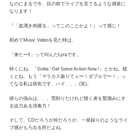
なのにまるで今、目の前でライブを見てるような感覚に
なります！
『「血湧き肉躍る」ってこのことかよ！』って感じ！
初めてMusic Videoを見た時は、
「来たー‼︎」って叫んだLyraです。
特くにね、「Gotta ‘ Get Some Action Now !」とかね、聴
くとね、もう「マラカス振りてェ〜！ダブルで〜！」っ
てなる私は病気です、ハイ、、、(笑)。
彼らの強みは、、、荒削りだけれど聴く者を鷲掴みにす
る迫力ある演奏力！
そして、CDだろうが何だろうが、一発録りのようなライ
ブ感がもろ出る所だよね。