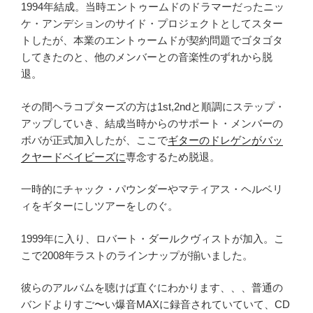
1994年結成。当時エントゥームドのドラマーだったニッ
ケ・アンデションのサイド・プロジェクトとしてスター
トしたが、本業のエントゥームドが契約問題でゴタゴタ
してきたのと、他のメンバーとの音楽性のずれから脱
退。
その間ヘラコプターズの方は1st,2ndと順調にステップ・
アップしていき、結成当時からのサポート・メンバーの
ボバが正式加入したが、ここで
ギターのドレゲンがバッ
クヤードベイビーズに
専念するため脱退。
一時的にチャック・パウンダーやマティアス・ヘルベリ
ィをギターにしツアーをしのぐ。
1999年に入り、ロバート・ダールクヴィストが加入。こ
こで2008年ラストのラインナップが揃いました。
彼らのアルバムを聴けば直ぐにわかります、、、普通の
バンドよりすご〜い爆音MAXに録音されていていて、CD