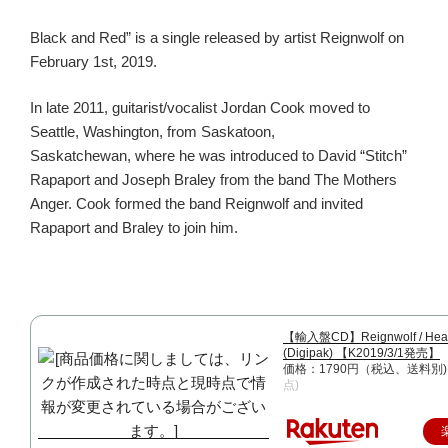
Black and Red” is a single released by artist Reignwolf on
February 1st, 2019.
In late 2011, guitarist/vocalist Jordan Cook moved to
Seattle, Washington, from Saskatoon,
Saskatchewan,
where he was introduced to David “Stitch”
Rapaport and Joseph Braley from the band The Mothers
Anger. Cook formed the band Reignwolf and invited
Rapaport and Braley to join him.
【輸入盤CD】Reignwolf / Hear
(Digipak) 【K2019/3/1発売】
価格：1790円（税込、送料別
点)