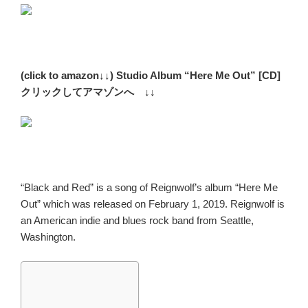
(click to amazon↓↓) Studio Album “Here Me Out” [CD]
クリックしてアマゾンへ ↓↓
“Black and Red” is a song of Reignwolf’s album “Here Me
Out” which was released on
February 1, 2019.
Reignwolf
is
an American indie and blues rock band from Seattle,
Washington.