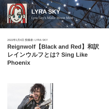
コ
ン
LYRA SKY
テ
Lyra Sky's Music Movie Mind
ン
ツ
へ
ス
投
2022年1月4日
投稿者:
LYRA SKY
キ
稿
Reignwolf【Black and Red】和訳
日:
ッ
レインウルフとは? Sing Like
プ
Phoenix