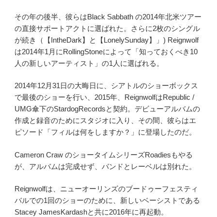
その年の後半、彼らはBlack Sabbath の2014年北米ツアー
の直接サポートアクトに選ばれた。さらに2枚のシングル
が続き（【IntheDark】と【LonelySunday】」) Reignwolf
は2014年1月にRollingStoneによって「知っておくべき10
人の新しいアーティスト」の1人に選ばれる。
2014年12月31日の大晦日に、シアトルのショーボックス
で最後のショーを行い、2015年、ReignwolfはRepublic /
UMG傘下のStardogRecordsと契約。デビューアルバムの
作成と録音のためにスタジオに入り、その間、彼らはエ
ピソード「フィルは何をしますか？」に登場したのだ。
Cameron Craw のショータイムシリーズRoadiesもやる
が、アルバムは完成せず、バンドとレーベルは別れた。
Reignwolfは、ニューオーリンズのブードゥーフェスティ
バルでの1回のショーのために、新しいベーシストである
Stacey JamesKardashと共に2016年に再起動。