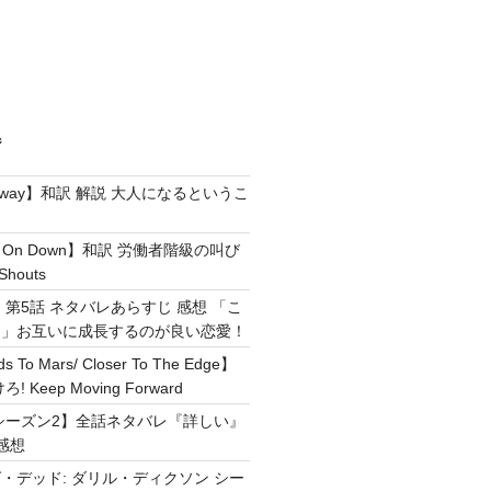
ジ
e Away】和訳 解説 大人になるというこ
g It On Down】和訳 労働者階級の叫び
Shouts
 第5話 ネタバレあらすじ 感想 「こ
！」お互いに成長するのが良い恋愛！
ds To Mars/ Closer To The Edge】
Keep Moving Forward
シーズン2】全話ネタバレ『詳しい』
感想
・デッド: ダリル・ディクソン シー