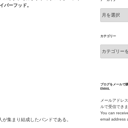
d ネイバーフッド。
ア
ー
カ
イ
ブ
カテゴリー
カ
テ
ゴ
リ
ー
ブログをメールで購読 S
EMAIL
メールアドレ
ルで受信でき
You can receive
email address 
５人が集まり結成したバンドである。