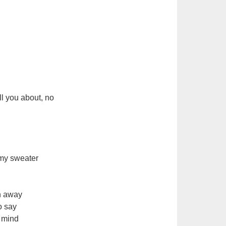
ll you about, no
 my sweater
th away
o say
 mind