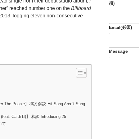
lead single from their debut studio album,
I
須)
her” reached number one on the
Billboard
 2013, logging eleven non-consecutive
.
Email
(必須)
Message
er The People】和訳 解説 Hit Song Aren’t Sung
(feat. Cardi B)】 和訳 Introducing 25
ついて