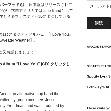
メ
ネイバーフッド)
は、日本盤はリリースされて
ー
が、本国アメリカではEmo Bandとして
ル
在も音楽フェスティバルに出演している
ア
購読
ド
レ
st スタジオ・アルバム 『I Love You』
ス
eater Weather】。
your
mail
AMAZON SEARC
address
後に又お話しましょう！
udio Album “I Love You” [CD] クリックし
SPOTIFY LYRA S
Spotify
Lyra S
Follow Lyra ❤️
 American alternative pop band the
ritten by group members Jesse
remy Freedman, and was produced by
Plese write y