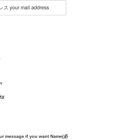
H
KY
ky
our message if you want Name
(必