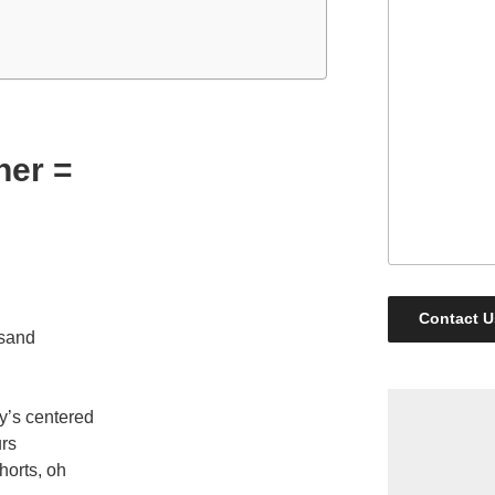
her =
Contact U
 sand
y’s centered
urs
horts, oh