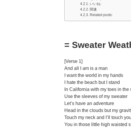
いいね:
関連
Related posts:
= Sweater Weat
[Verse 1]
And all I am is a man
I want the world in my hands
I hate the beach but I stand
In California with my toes in the
Use the sleeves of my sweater
Let’s have an adventure
Head in the clouds but my gravit
Touch my neck and I’ll touch yo
You in those little high waisted s