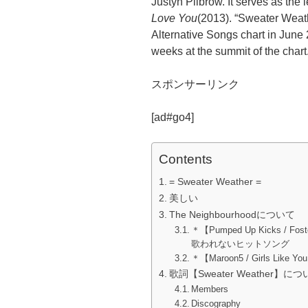
Justyn Pilbrow. It serves as the 
Love You
(2013). “Sweater Weat
Alternative Songs chart in June
weeks at the summit of the chart
スポンサーリンク
[ad#go4]
Contents
= Sweater Weather =
美しい
The Neighbourhoodについて
＊【Pumped Up Kicks / Fost
歌われないヒットソング
＊【Maroon5 / Girls Like You 
歌詞【Sweater Weather】に
Members
Discography