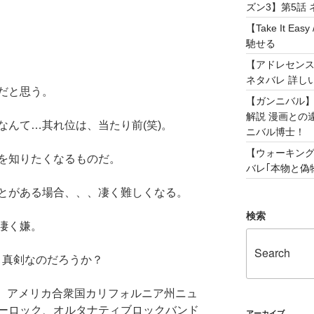
ズン3】第5話 
【Take It 
馳せる
【アドレセンス 
ネタバレ 詳し
だと思う。
【ガンニバル
解説 漫画との
なんて…其れ位は、当たり前(笑)。
ニバル博士！
【ウォーキング
を知りたくなるものだ。
バレ｢本物と偽物
とがある場合、、、凄く難しくなる。
検索
凄く嫌。
、真剣なのだろうか？
は、アメリカ合衆国カリフォルニア州ニュ
ーロック、オルタナティブロックバンド
アーカイブ