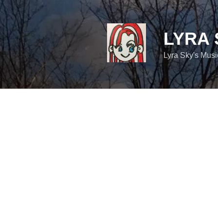
コ
ン
テ
LYRA 
ン
ツ
Lyra Sky's Mus
へ
ス
キ
ッ
プ