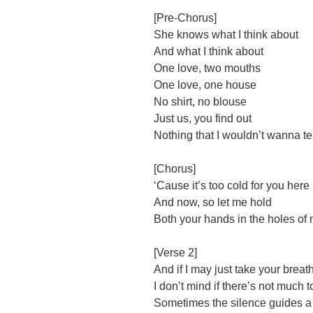
[Pre-Chorus]
She knows what I think about
And what I think about
One love, two mouths
One love, one house
No shirt, no blouse
Just us, you find out
Nothing that I wouldn’t wanna te
[Chorus]
‘Cause it’s too cold for you here
And now, so let me hold
Both your hands in the holes of
[Verse 2]
And if I may just take your brea
I don’t mind if there’s not much t
Sometimes the silence guides a