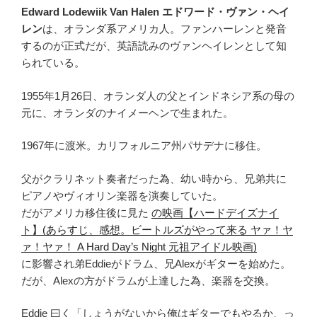
Edward Lodewiik Van Halen エドワード・ヴァン・ヘイ
レン
は、オランダ系アメリカ人。ファンハーレンと発音
するのが正式だが、英語読みのヴァンヘイレンとして知
られている。
1955年1月26日、オランダ人の父とインドネシア系の母の
元に、オランダのナイメーヘンで生まれた。
1967年に渡米。カリフォルニア州パサデナに移住。
父がクラリネット奏者だった為、幼い時から、兄弟共に
ピアノやヴィオリン楽器を演奏していた。
だがアメリカ移住後に見た
の映画
【ハードデイズナイ
ト】(あらすじ、感想。ビートルズがやって来る ヤァ！ヤ
ァ！ヤァ！ A Hard Day’s Night 元祖アイドル映画)
に影響され弟Eddieがドラム、兄Alexがギターを始めた。
だが、Alexの方がドラムが上達した為、楽器を交換。
Eddie 曰く「しょうがないから俺はギターでもやるか、っ