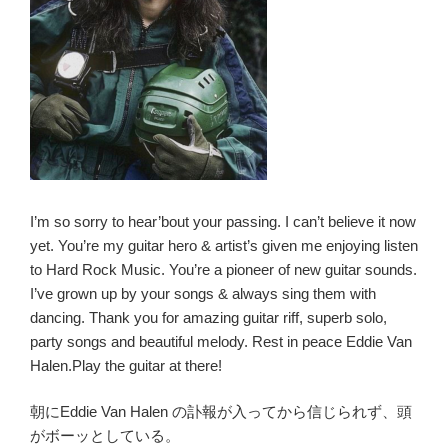
I’m so sorry to hear’bout your passing. I can’t believe it now
yet. You’re my guitar hero & artist’s given me enjoying listen
to Hard Rock Music. You’re a pioneer of new guitar sounds.
I’ve grown up by your songs & always sing them with
dancing. Thank you for amazing guitar riff, superb solo,
party songs and beautiful melody. Rest in peace Eddie Van
Halen.Play the guitar at there!
朝にEddie Van Halen の訃報が入ってから信じられず、頭
がボーッとしている。