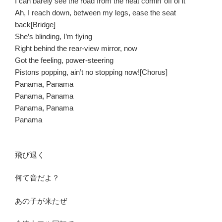
I can barely see the road from the heat comin’ off of it
Ah, I reach down, between my legs, ease the seat
back[Bridge]
She’s blinding, I’m flying
Right behind the rear-view mirror, now
Got the feeling, power-steering
Pistons popping, ain’t no stopping now![Chorus]
Panama, Panama
Panama, Panama
Panama, Panama
Panama
飛び退く
何て音だよ？
あの子が来たぜ