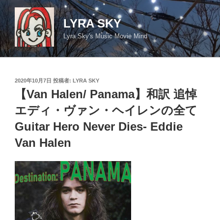
コ
ン
LYRA SKY
テ
Lyra Sky's Music Movie Mind
ン
ツ
へ
ス
投
2020年10月7日
投稿者:
LYRA SKY
キ
稿
【Van Halen/ Panama】和訳 追悼
日:
ッ
エディ・ヴァン・ヘイレンの全て
プ
Guitar Hero Never Dies- Eddie
Van Halen