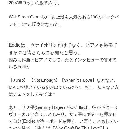
2007年ロックの殿堂
入り。
Wall Street Gernalの
「
史上最も人気のある100のロックバ
ンド」
にて17位になった。
Eddieは、ヴァイオリンだけでなく、ピアノも演奏で
きるのは皆さんもご存知だと思う。
因みに作曲はピアノでしていたとインタビューで答えて
いるEddie。
【Jump】 【Not Enough】【When It’s Love】なとなど、
MVにも弾いている姿が出ているので、もし、知らない方
はチェックしてみては？
あと、サミ平(Sammy Hager) がいた時は、彼がギター＆
ヴォーカルと言うこともあり、サミ平にギターを弾かせ
て自分(Eddie) がキーボードを弾く、と言うこともしてい
たのを見て、( 例えば【Why Can’t Be This Love?】)