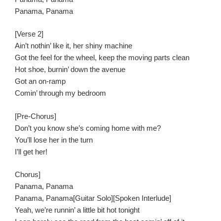
Panama, Panama
[Verse 2]
Ain’t nothin’ like it, her shiny machine
Got the feel for the wheel, keep the moving parts clean
Hot shoe, burnin’ down the avenue
Got an on-ramp
Comin’ through my bedroom
[Pre-Chorus]
Don’t you know she’s coming home with me?
You’ll lose her in the turn
I’ll get her!
Chorus]
Panama, Panama
Panama, Panama[Guitar Solo][Spoken Interlude]
Yeah, we’re runnin’ a little bit hot tonight