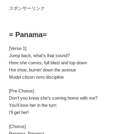
スポンサーリンク
= Panama=
[Verse 1]
Jump back, what’s that sound?
Here she comes, full blast and top down
Hot shoe, burnin’ down the avenue
Model citizen zero discipline
[Pre-Chorus]
Don’t you know she’s coming home with me?
You’ll lose her in the turn
I’ll get her!
[Chorus]
Panama, Panama