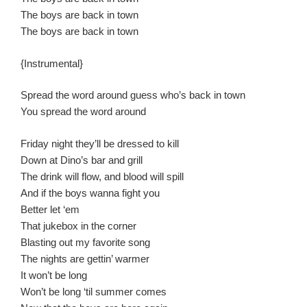
The boys are back in town
The boys are back in town
{Instrumental}
Spread the word around guess who’s back in town
You spread the word around
Friday night they’ll be dressed to kill
Down at Dino’s bar and grill
The drink will flow, and blood will spill
And if the boys wanna fight you
Better let ‘em
That jukebox in the corner
Blasting out my favorite song
The nights are gettin’ warmer
It won’t be long
Won’t be long ‘til summer comes