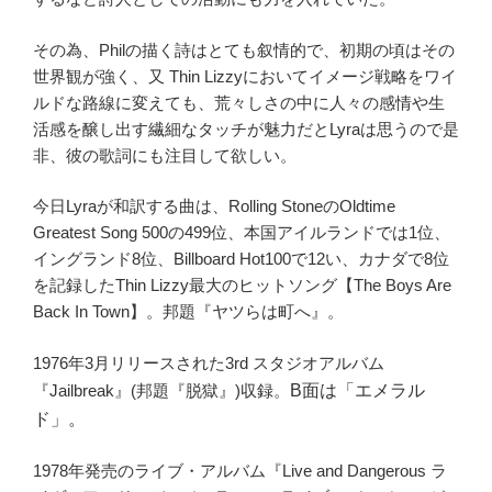
その為、Philの描く詩はとても叙情的で、初期の頃はその
世界観が強く、又 Thin Lizzyにおいてイメージ戦略をワイ
ルドな路線に変えても、荒々しさの中に人々の感情や生
活感を醸し出す繊細なタッチが魅力だとLyraは思うので是
非、彼の歌詞にも注目して欲しい。
今日Lyraが和訳する曲は、Rolling StoneのOldtime
Greatest Song 500の499位、本国アイルランドでは1位、
イングランド8位、Billboard Hot100で12い、カナダで8位
を記録したThin Lizzy最大のヒットソング【The Boys Are
Back In Town】。邦題『ヤツらは町へ』。
1976年3月リリースされた3rd スタジオアルバム
『Jailbreak』(邦題『脱獄』)収録。
B面は「エメラル
ド」。
1978年発売のライブ・アルバム『Live and Dangerous ラ