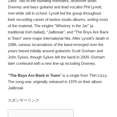
1969. Two of the founding members, drummer Brian
Downey and bass guitarist and lead vocalist Phil Lynott,
met while still in school. Lynott led the group throughout
their recording career of twelve studio albums, writing most
of the material. The singles “Whiskey in the Jar” (a
traditional Irish ballad), “Jailbreak”, and “The Boys Are Back
in Town” were major international hits. After Lynott’s death in
1986, various incarnations of the band emerged over the
years based initially around guitarists Scott Gorham and
John Sykes, though Sykes left the band in 2009. Gorham
later continued with a new line-up including Downey.
“The Boys Are Back in Town
” is a single from Thin Lizzy.
The song was originally released in 1976 on their album
Jailbreak
.
スポンサーリンク