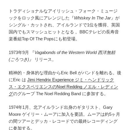
トラディショナルなアイリッシュ・フォーク・ミュージ
ックをロック風にアレンジした『
Whiskey In The Jar』
が
シングル・カットされ、アイルランドで1位を獲得、英国
国内でもスマッシュヒットとなる 。BBCテレビの長寿音
楽番組Top Of The Popsにも初登場。
1973年9月 『
Vagabonds of the Western World 西洋無頼
(ごろつき)』
リリース。
精神的・身体的な理由からEric Bell がバンドを離れる。後
にEric は
Jimi Hendrix Experience ジミ・ヘンドリック
ス・エクスペリエンスのNoel Redding ノエル・レディン
グ
のグループ The Noel Redding Band に参加する。
1974年1月、北アイルランド出身のギタリスト、Gary
Moore ゲイリー・ムーアに加入を要請。ムーアは約5ヶ月
の間ツアーとデッカ・レコードでの最終レコーディング
に参加する。