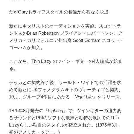
だがGaryもライフスタイルの相違から程なく脱退。
新たにギタリストのオーディションを実施。スコットラ
ンド人のBrian Robertson ブライアン・ロバートソン、ア
メリカ・カリフォルニア州出身 Scott Gorham スコット・
ゴーハムが加入。
ここから、Thin Lizzy のツイン・ギターの4人編成が始ま
る。
デッカとの契約終了後、ワールド・ワイドでの活躍を求
めて新たにUKフォノグラム傘下のヴァーティゴと契約、
10月、グループ4作目にあたる『
Night Life』
をリリース。
1975年8月発売の『
Fighting』で、
ツインギターの迫力あ
るサウンドとPhilのソフトな歌声と独特な歌詞でのThin
Lizzyらしい独自のスタイルが確立された。(1975年3月、
初のアメリカ・ツアー。)