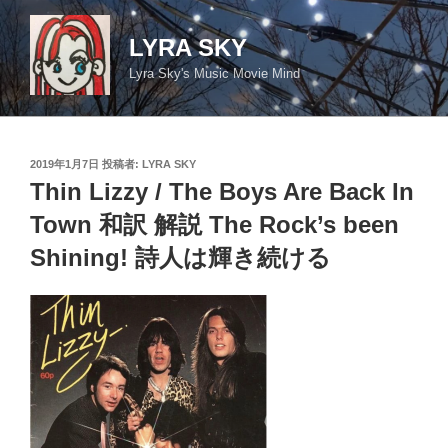
コ
ン
LYRA SKY
テ
Lyra Sky's Music Movie Mind
ン
ツ
へ
ス
投
2019年1月7日
投稿者:
LYRA SKY
キ
稿
Thin Lizzy / The Boys Are Back In
日:
ッ
Town 和訳 解説 The Rock’s been
プ
Shining! 詩人は輝き続ける