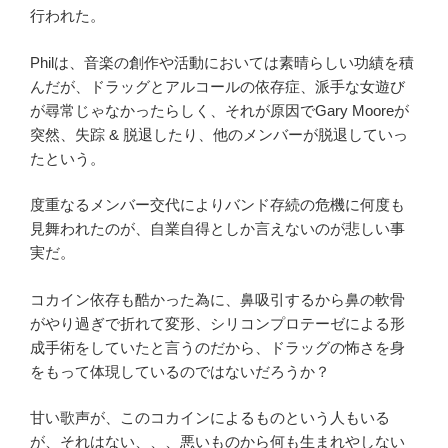
行われた。
Philは、音楽の創作や活動においては素晴らしい功績を積
んだが、ドラッグとアルコールの依存症、派手な女遊び
が尋常じゃなかったらしく、それが原因でGary Mooreが
突然、失踪 & 脱退したり、他のメンバーが脱退していっ
たという。
度重なるメンバー交代によりバンド存続の危機に何度も
見舞われたのが、自業自得としか言えないのが悲しい事
実だ。
コカイン依存も酷かった為に、鼻吸引するから鼻の軟骨
がやり過ぎで折れて変形、シリコンプロテーゼによる形
成手術をしていたと言うのだから、ドラッグの怖さを身
をもって体現しているのではないだろうか？
甘い歌声が、このコカインによるものという人もいる
が、それはない、、、悪いものから何も生まれやしない