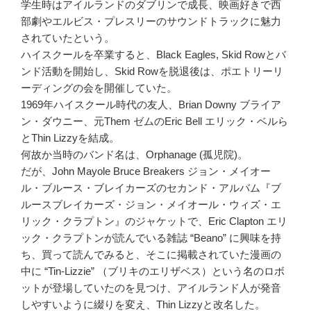
学生時はアイルランドのダブリンで成長、映画好きで西
部劇やエルビス・プレスリーのサウンドトラックに魅力
されていたという。
ハイスクールを卒業すると、Black Eagles, Skid Rowとバ
ンド活動を開始し、Skid Rowを脱退後は、ポエトリーリ
ーディングの会を開催していた。
1969年ハイスクール時代の友人、Brian Downy ブライア
ン・ダウニー、元Them ゼムのEric Bell エリック・ベルら
とThin Lizzyを結成。
何故か当時のバンド名は、Orphanage (孤児院)。
だが、John Mayole Bruce Breakers ジョン・メイオー
ル・ブルース・ブレイカーズのセカンド・アルバム『ブ
ルースブレイカーズ・ジョン・メイオール・ウィズ・エ
リック・クラプトン』のジャケットで、Eric Clapton エリ
ック・クラプトンが読んでいる雑誌 “Beano” に興味を持
ち、買って読んでみると、そこに掲載されていた漫画の
中に “Tin-Lizzie” （ブリキのエリザベス）という名のロボ
ットが登場していたのを見つけ、アイルランド人が発音
しやすいように綴りを変え、Thin Lizzyと改名した。