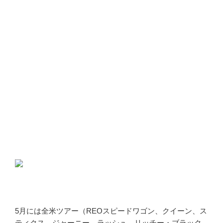
5月には全米ツアー（REOスピードワゴン、クイーン、ス
ティクス、ジャーニー、ラッシュ、リッチー・ブラック