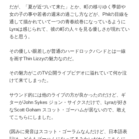
だが、「夏が近づいて来た」とか、町の移りゆく季節や
女の子の事や若者の週末の過ごし方などが、Philの目線を
通して描かれていて一つの青春絵巻になっているように
Lyraは感じられて、彼の町の人々を見る優しさが現れてい
ると思う。
その優しい眼差しが普通のハードロックバンドとは一線
を画すThin Lizzyの魅力なのだ。
その魅力がこのTV公開ライブビデオに溢れていて何か泣
けて来てしまった。
サウンド的には他のライブの方が良かったのだけど、ギ
ターがJohn Sykes ジョン・サイクスだけで、Lyraが好き
なScott Goham スコット・ゴーハムが居ないので、敢え
てこちらにしました。
(因みに発音はスコット・ゴーラムなんだけど、日本語表
記は、どうもゴーハムになってるみたいだからこちらに