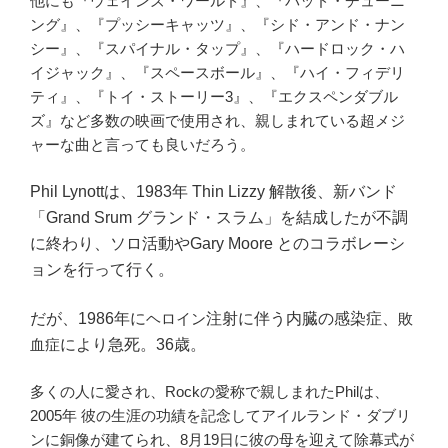
他にも『ウェインズ・ワールド』、『バッド・チューニ
ング』、『プッシーキャッツ』、『シド・アンド・ナン
シー』、『スパイナル・タップ』、『ハードロック・ハ
イジャック』、『スペースボール』、『ハイ・フィデリ
ティ』、『トイ・ストーリー3』、『エクスペンダブル
ズ』など多数の映画で使用され、親しまれている超メジ
ャーな曲と言っても良いだろう。
Phil Lynottは、1983年 Thin Lizzy
解散後、新バンド
「Grand Srum グランド・スラム」を結成したが不調
に終わり、ソロ活動やGary Moore
とのコラボレーシ
ョンを行って行く。
だが、1986年に
ヘロイン
注射に伴う内臓の感染症、
敗
血症
により急死。36歳。
多くの人に愛され、Rockの愛称で親しまれたPhilは、
2005年 彼の生涯の功績を記念してアイルランド・ダブリ
ンに銅像が建てられ、8月19日に彼の母を迎えて除幕式が