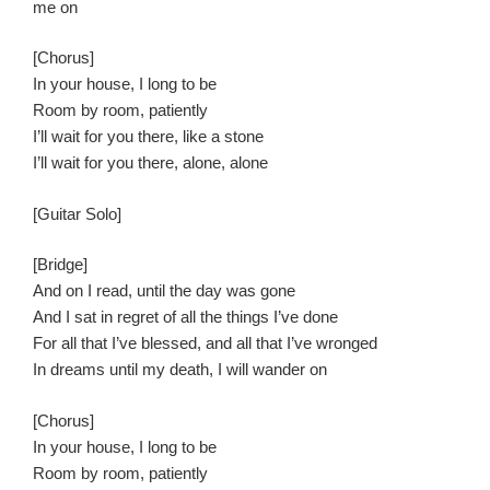
me on
[Chorus]
In your house, I long to be
Room by room, patiently
I’ll wait for you there, like a stone
I’ll wait for you there, alone, alone
[Guitar Solo]
[Bridge]
And on I read, until the day was gone
And I sat in regret of all the things I’ve done
For all that I’ve blessed, and all that I’ve wronged
In dreams until my death, I will wander on
[Chorus]
In your house, I long to be
Room by room, patiently