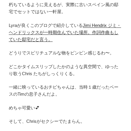
朽ちているように見えるが、実際に古いスペイン風の邸
宅でセットではない一軒屋。
Lyraが良くこのブログで紹介している
Jimi Hendrix ジミ・
ヘンドリックスが一時期住んでいた場所。作詞作曲もし
ていた邸宅だと言う。
どうりでスピリチュアルな物をビンビン感じるわ〜。
どこかタイムスリップしたかのような異空間で、ゆった
り歌うChris たちがしっくりくる。
一緒に映っているおチビちゃんは、当時１歳だったベー
スのTimの息子さんだよ。
めちゃ可愛い💕
そして、Chrisがセクシーでたまらん。