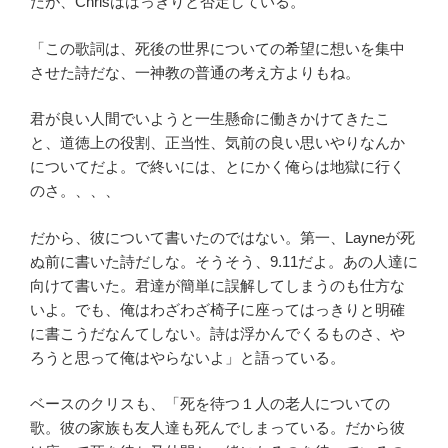
だが、Chrisははっきりと否定している。
「この歌詞は、死後の世界についての希望に想いを集中
させた詩だな、一神教の普通の考え方よりもね。
君が良い人間でいようと一生懸命に働きかけてきたこ
と、道徳上の役割、正当性、気前の良い思いやりなんか
についてだよ。で終いには、とにかく俺らは地獄に行く
のさ。、、、
だから、彼について書いたのではない。第一、Layneが死
ぬ前に書いた詩だしな。そうそう、9.11だよ。あの人達に
向けて書いた。君達が簡単に誤解してしまうのも仕方な
いよ。でも、俺はわざわざ椅子に座ってはっきりと明確
に書こうだなんてしない。詩は浮かんでくるものさ、や
ろうと思って俺はやらないよ」と語っている。
ベースのクリスも、「死を待つ１人の老人についての
歌。彼の家族も友人達も死んでしまっている。だから彼