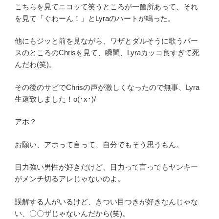
こちらを見てニコッて笑うところが一箇所あって、それ
を見て「ぐわーん！」とLyraのハートが鳴った。
他にもジッと前を見ながら、ワザとダルそうに歌うバー
スのところのChrisを見て、瞬間、Lyraカッコ良すぎて死
んだわ(笑)。
その後のサビでChrisの声が激しくなったので無事、Lyra
生還致しました！o(･x･)/
アホ？
お願い、アホって言って、自分でもそう思うもん。
目力強い男性が好きだけど、目力って言ってもヤンキー
がメンチ切るアレじゃないのよ。
誤解する人がいるけど、きつい目つきが好きなんじゃな
い、〇〇ザじゃないんだから(笑)。