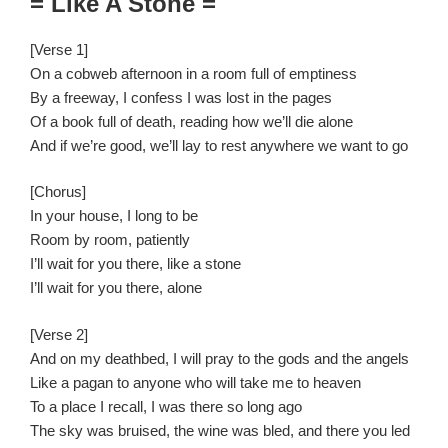
= Like A Stone =
[Verse 1]
On a cobweb afternoon in a room full of emptiness
By a freeway,
I confess I was lost in the pages
Of a book full of death, reading how we’ll die alone
And if we’re good, we’ll lay to rest anywhere we want to go
[Chorus]
In your house, I long to be
Room by room, patiently
I’ll wait for you there, like a stone
I’ll wait for you there, alone
[Verse 2]
And on my deathbed, I will pray to the gods and the angels
Like a pagan to anyone who will take me to heaven
To a place I recall, I was there so long ago
The sky was bruised, the wine was bled, and there you led