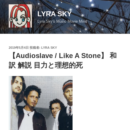
コ
ン
LYRA SKY
テ
Lyra Sky's Music Movie Mind
ン
ツ
へ
ス
投
2019年5月4日
投稿者:
LYRA SKY
キ
稿
【Audioslave / Like A Stone】 和
日:
ッ
訳 解説 目力と理想的死
プ