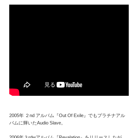
2005年 ２nd アルバム『Out Of Exile』でもプラチナアル
バムに輝いたAudio Slave。
2006年３rdwアルバム『Revalation』をリリースしたが、