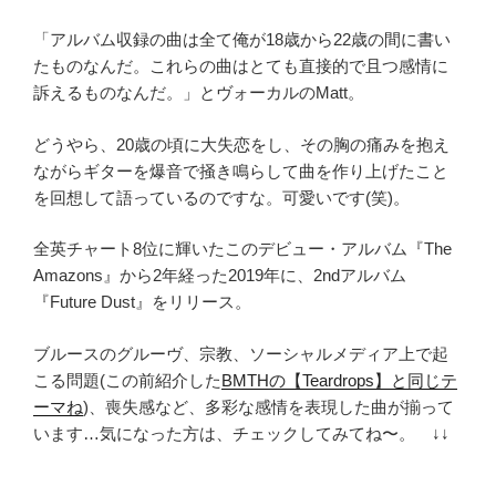
「アルバム収録の曲は全て俺が18歳から22歳の間に書い
たものなんだ。これらの曲はとても直接的で且つ感情に
訴えるものなんだ。」とヴォーカルのMatt。
どうやら、20歳の頃に大失恋をし、その胸の痛みを抱え
ながらギターを爆音で掻き鳴らして曲を作り上げたこと
を回想して語っているのですな。可愛いです(笑)。
全英チャート8位に輝いたこのデビュー・アルバム『The
Amazons』から2年経った2019年に、2ndアルバム
『Future Dust』をリリース。
ブルースのグルーヴ、宗教、ソーシャルメディア上で起
こる問題(この前紹介した
BMTHの【Teardrops】と同じテ
ーマね
)、喪失感など、多彩な感情を表現した曲が揃って
います…気になった方は、チェックしてみてね〜。 ↓↓