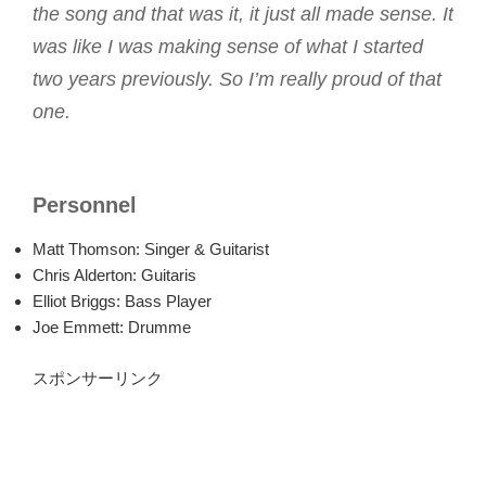
the song and that was it, it just all made sense. It
was like I was making sense of what I started
two years previously. So I’m really proud of that
one.
Personnel
Matt Thomson: Singer & Guitarist
Chris Alderton: Guitaris
Elliot Briggs: Bass Player
Joe Emmett: Drumme
スポンサーリンク