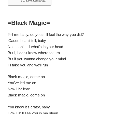
Related posts:
=Black Magic=
Tell me baby, do you still feel the way you did?
‘Cause I can’t tell, baby
No, I can’t tell what’s in your head
But I, I don’t know where to turn
But if you wanna change your mind
I’ll take you and we’ll run
Black magic, come on
You’ve led me on
Now I believe
Black magic, come on
You know it’s crazy, baby
How I still see you in my sleep