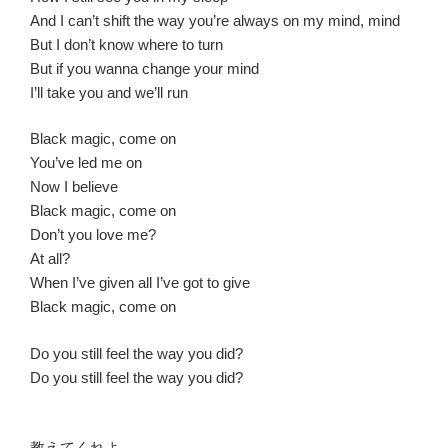
And I can’t shift the way you’re always on my mind, mind
But I don’t know where to turn
But if you wanna change your mind
I’ll take you and we’ll run
Black magic, come on
You’ve led me on
Now I believe
Black magic, come on
Don’t you love me?
At all?
When I’ve given all I’ve got to give
Black magic, come on
Do you still feel the way you did?
Do you still feel the way you did?
教えてくれよ