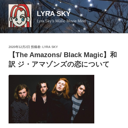
コ
ン
LYRA SKY
テ
Lyra Sky's Music Movie Mind
ン
ツ
へ
ス
投
2020年12月2日
投稿者:
LYRA SKY
キ
稿
【The Amazons/ Black Magic】和
日:
ッ
訳 ジ・アマゾンズの恋について
プ