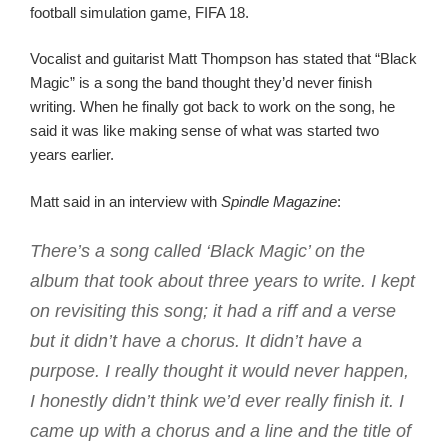
football simulation game, FIFA 18.
Vocalist and guitarist Matt Thompson has stated that “Black
Magic” is a song the band thought they’d never finish
writing. When he finally got back to work on the song, he
said it was like making sense of what was started two
years earlier.
Matt said in an interview with
Spindle Magazine
:
There’s a song called ‘Black Magic’ on the
album that took about three years to write. I kept
on revisiting this song; it had a riff and a verse
but it didn’t have a chorus. It didn’t have a
purpose. I really thought it would never happen,
I honestly didn’t think we’d ever really finish it. I
came up with a chorus and a line and the title of