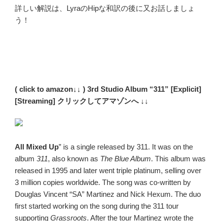
詳しい解説は、LyraのHipな和訳の後に又お話しましょ
う！
( click to amazon↓↓ ) 3rd Studio Album “311” [Explicit]
[Streaming] クリックしてアマゾンへ ↓↓
All Mixed Up
” is a single released by 311. It was on the
album
311
, also known as
The Blue Album
. This album was
released in 1995 and later went triple platinum, selling over
3 million copies worldwide. The song was co-written by
Douglas Vincent “SA” Martinez and Nick Hexum. The duo
first started working on the song during the 311 tour
supporting
Grassroots
. After the tour Martinez wrote the