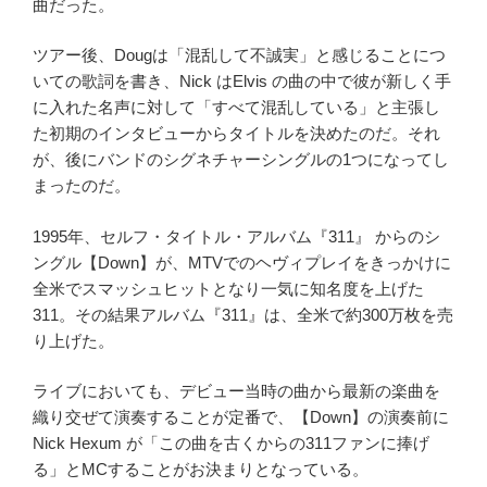
曲だった。
ツアー後、Dougは「混乱して不誠実」と感じることにつ
いての歌詞を書き、Nick はElvis の曲の中で彼が新しく手
に入れた名声に対して「すべて混乱している」と主張し
た初期のインタビューからタイトルを決めたのだ。それ
が、後にバンドのシグネチャーシングルの1つになってし
まったのだ。
1995年、セルフ・タイトル・アルバム『311』 からのシ
ングル【Down】が、MTVでのヘヴィプレイをきっかけに
全米でスマッシュヒットとなり一気に知名度を上げた
311。その結果アルバム『311』は、全米で約300万枚を売
り上げた。
ライブにおいても、デビュー当時の曲から最新の楽曲を
織り交ぜて演奏することが定番で、【Down】の演奏前に
Nick Hexum が「この曲を古くからの311ファンに捧げ
る」とMCすることがお決まりとなっている。