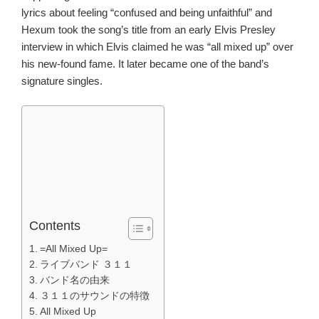
lyrics about feeling “confused and being unfaithful” and
Hexum took the song’s title from an early Elvis Presley
interview in which Elvis claimed he was “all mixed up” over
his new-found fame. It later became one of the band’s
signature singles.
Contents
=All Mixed Up=
ライブバンド ３１１
バンド名の由来
３１１のサウンドの特徴
All Mixed Up