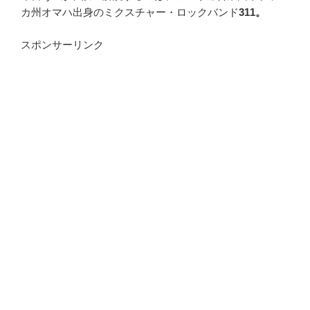
カ州オマハ出身のミクスチャー・ロックバンド
311。
スポンサーリンク