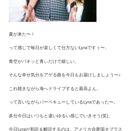
夏が来た〜！
って感じで毎日が楽しくて仕方ないLyraですぅ〜。
青空がパキッと青ぃだけで嬉しい。
そんな幸せ気分をアゲる曲を今日もお届けしましょう〜♪
これ聴きながら海へドライブすると最高よん。
って言いながらバーベキューしているLyraであった〜。
多分今日はいつもと違いゆるい感じでいきそう(笑)。
今日Lyraが和訳＆解説するのは、アメリカ合衆国ネブラス