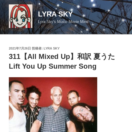
コ
ン
LYRA SKY
テ
Lyra Sky's Music Movie Mind
ン
ツ
へ
ス
投
2021年7月26日
投稿者:
LYRA SKY
キ
稿
311【All Mixed Up】和訳 夏うた
日:
ッ
Lift You Up Summer Song
プ