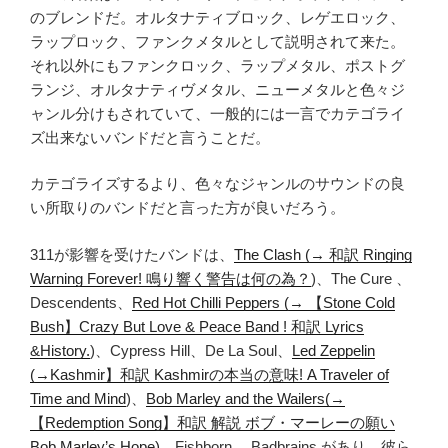
のブレンドだ。オルタナティブロック、レゲエロック、
ラップロック、ファンクメタルとして説明されて来た。
それ以外にもファンクロック、ラップメタル、ポストグ
ランジ、オルタナティヴメタル、ニューメタルと色々ジ
ャンル分けもされていて、一般的には一言でカテゴライ
ズ出来ないバンドだと言うことだ。
カテゴライズするより、色々なジャンルのサウンドの良
い所取りのバンドだと言った方が良いだろう。
311が影響を受けたバンドは、
The Clash (→ 和訳 Ringing
Warning Forever! 鳴り響く警告は何の為？
)、The Cure 、
Descendents、
Red Hot Chilli Peppers (→ 【Stone Cold
Bush】Crazy But Love & Peace Band ! 和訳 Lyrics
&History.
)、Cypress Hill、De La Soul、
Led Zeppelin
(→Kashmir】和訳 Kashmirの本当の意味! A Traveler of
Time and Mind
)、
Bob Marley and the Wailers(→
【Redemption Song】和訳 解説 ボブ・マーレーの願い
Bob Marley’s Hope)
、Fishborn 、Badbrains があり、彼ら