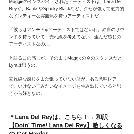
Maggieのインスパイアされたアーティストは、Lana Del
Reyや、BanksやSpooky Blackなど、クセが強くて魅力的
なインディーな雰囲気を持つアーティストだ。
「彼らはアンチPopアーティストではないわ。独自のサウ
ンドを持っていて、売れ線を考えてない、歪んだ感じの
アーティストなのよ」
と語るこの感じが、そのままMaggieの今のスタンスだと
Lyraは思うの。
売れ線な感じをまだ狙っていない所が、ある意味レア
で、いけない子みたいなイメージを生み出していると思
うから好きなの。
＊Lana Del Reyは、こちら！→ 和訳
【Doin’ Time/ Lana Del Rey】激しくなる
の Get Harder