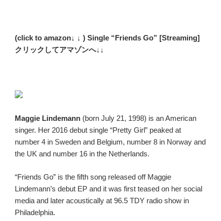
(click to amazon↓ ↓ ) Single “Friends Go” [Streaming]
クリックしてアマゾンへ↓↓
Maggie Lindemann
(born July 21, 1998)
is an American
singer. Her 2016 debut single “Pretty Girl” peaked at
number 4 in Sweden and Belgium, number 8 in Norway and
the UK and number 16 in the Netherlands.
“Friends Go” is the fifth song released off Maggie
Lindemann’s debut EP and it was first teased on her social
media and later acoustically at 96.5 TDY radio show in
Philadelphia.