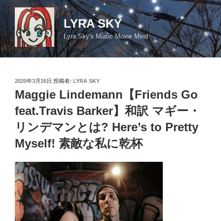
コ
ン
LYRA SKY
テ
Lyra Sky's Music Movie Mind
ン
ツ
へ
ス
投
2020年3月26日
投稿者:
LYRA SKY
キ
稿
Maggie Lindemann【Friends Go
日:
ッ
feat.Travis Barker】和訳 マギー・
プ
リンデマンとは? Here’s to Pretty
Myself! 素敵な私に乾杯