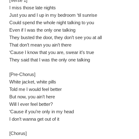
[Verse 1]
I miss those late nights
Just you and I up in my bedroom ‘til sunrise
Could spend the whole night talking to you
Even if I was the only one talking
They busted the door, they don’t see you at all
That don’t mean you ain’t there
‘Cause I know that you are, swear it’s true
They said that I was the only one talking
[Pre-Chorus]
White jacket, white pills
Told me I would feel better
But now, you ain’t here
Will I ever feel better?
‘Cause if you’re only in my head
I don’t wanna get out of it
[Chorus]