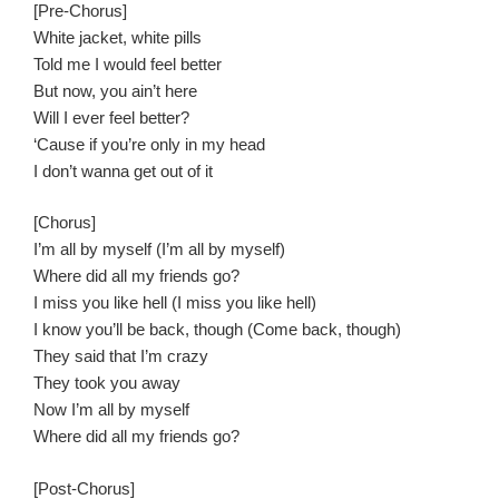
[Pre-Chorus]
White jacket, white pills
Told me I would feel better
But now, you ain’t here
Will I ever feel better?
‘Cause if you’re only in my head
I don’t wanna get out of it
[Chorus]
I’m all by myself (I’m all by myself)
Where did all my friends go?
I miss you like hell (I miss you like hell)
I know you’ll be back, though (Come back, though)
They said that I’m crazy
They took you away
Now I’m all by myself
Where did all my friends go?
[Post-Chorus]