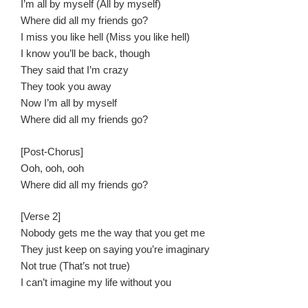
I’m all by myself (All by myself)
Where did all my friends go?
I miss you like hell (Miss you like hell)
I know you’ll be back, though
They said that I’m crazy
They took you away
Now I’m all by myself
Where did all my friends go?
[Post-Chorus]
Ooh, ooh, ooh
Where did all my friends go?
[Verse 2]
Nobody gets me the way that you get me
They just keep on saying you’re imaginary
Not true (That’s not true)
I can’t imagine my life without you