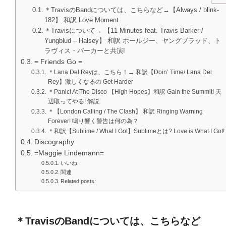
＊TravisのBandについては、こちらなど→【Always / blink-
182】 和訳 Love Moment
＊Travisについて→ 【11 Minutes feat. Travis Barker /
Yungblud – Halsey】 和訳 ホールジー、ヤングブラッド、ト
ラヴィス・バーカーと共演!
= Friends Go =
＊Lana Del Reyは、こちら！→ 和訳【Doin’ Time/ Lana Del
Rey】激しくなるの Get Harder
＊Panic! At The Disco 【High Hopes】和訳 Gain the Summit! 天
辺取ってやる! 解説
＊【London Calling / The Clash】 和訳 Ringing Warning
Forever! 鳴り響く警告は何の為？
＊和訳【Sublime / What I Got】Sublimeとは? Love is What I Got!
Discography
=Maggie Lindemann=
いいね:
関連
Related posts:
＊TravisのBandについては、こちらなど