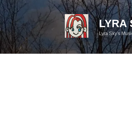
コ
ン
テ
LYRA 
ン
ツ
Lyra Sky's Mus
へ
ス
キ
ッ
プ