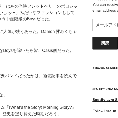
You can receive
 ブラーはあの当時フレッドペリーのポロシャ
email address 
ksかしら〜」みたいなファッションもして
ゃう中産階級のBoysだった。
メ
ー
人気が凄くあった。Damon 揉みくちゃ
ル
ア
購読
ド
レ
oysを除いたら皆、Oasis側だった。
ス
your
mail
AMAZON SEARC
address
sが重要バンドだったかは、過去記事を読んで
SPOTIFY LYRA S
な。
Spotify
Lyra S
t’s the Story) Morning Glory?』
Follow Lyra ❤️
あり、歴史を塗り替えた時期だろう。