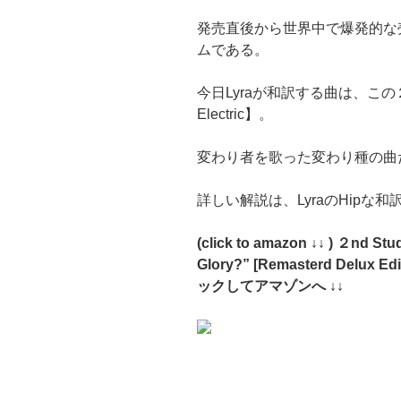
発売直後から世界中で爆発的な売
ムである。
今日Lyraが和訳する曲は、この
Electric】。
変わり者を歌った変わり種の曲
詳しい解説は、LyraのHipな
(click to amazon ↓↓ ) ２nd Stu
Glory?” [Remasterd Delu
ックしてアマゾンへ ↓↓