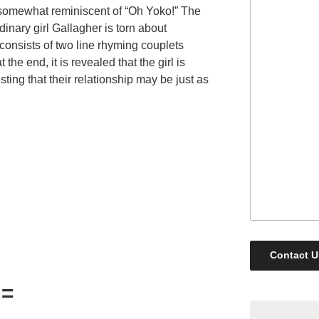
y, somewhat reminiscent of “Oh Yoko!” The
inary girl Gallagher is torn about
consists of two line rhyming couplets
he end, it is revealed that the girl is
ing that their relationship may be just as
Contact U
 =