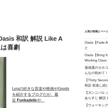
人気の投稿とペー
】Oasis 和訳 解説 Like A
Oasis【Fad
人生は喜劇
と
Oasis【Brin
Working Class 
過保護のカホコ
んなの初めて
【Thirty Secon
和訳 前進し続けろ! 
Lyraの好きな音楽や映画やGoods
【ガンニバル 
を紹介するブログだが、最
あらすじ 解説 
近
Funkadelic
や、
【ウォーキング