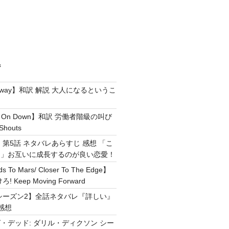
ジ
e Away】和訳 解説 大人になるというこ
g It On Down】和訳 労働者階級の叫び
Shouts
 第5話 ネタバレあらすじ 感想 「こ
！」お互いに成長するのが良い恋愛！
ds To Mars/ Closer To The Edge】
Keep Moving Forward
シーズン2】全話ネタバレ『詳しい』
感想
・デッド: ダリル・ディクソン シー