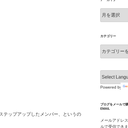
ア
ー
カ
イ
ブ
カテゴリー
カ
テ
ゴ
リ
ー
Powered by
ブログをメールで購読 S
EMAIL
ステップアップしたメンバー、というの
メールアドレ
ルで受信でき