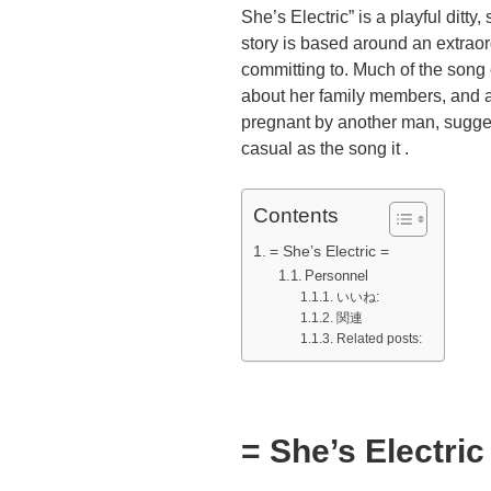
She’s Electric” is a playful ditt
story is based around an extraord
committing to. Much of the song 
about her family members, and at t
pregnant by another man, suggest
casual as the song it .
Contents
= She’s Electric =
Personnel
いいね:
関連
Related posts:
= She’s Electric