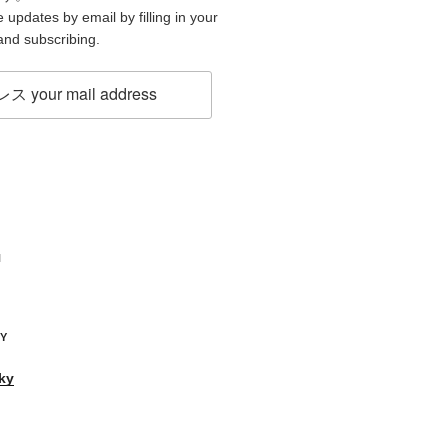
 updates by email by filling in your
and subscribing.
H
KY
ky