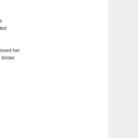
cs
ted
issed her
blister