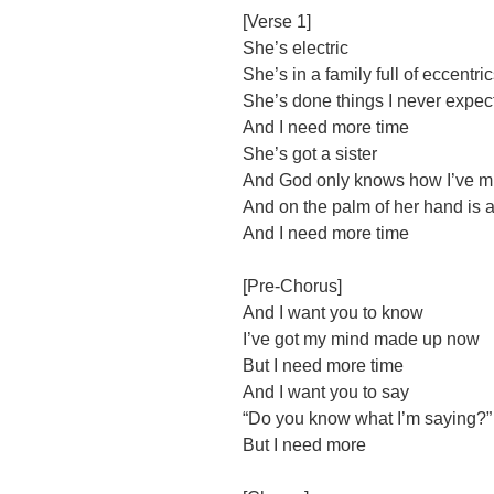
[Verse 1]
She’s electric
She’s in a family full of eccentri
She’s done things I never expec
And I need more time
She’s got a sister
And God only knows how I’ve m
And on the palm of her hand is a 
And I need more time
[Pre-Chorus]
And I want you to know
I’ve got my mind made up now
But I need more time
And I want you to say
“Do you know what I’m saying?”
But I need more