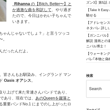
ズン3】第5話 
Rihanna
の【Bitch, Better〜】と
か
過激な曲を和訳して
、やり過ぎ
【Take It 
馳せる
たので、今日はかわい子ちゃんで
いきます。
【アドレセンス 
ネタバレ 詳し
ちゃんじゃないでしょ？」と言うツッコ
【ガンニバル
〜。
解説 漫画との
ニバル博士！
んだったんだよ。
【ウォーキング
バレ｢本物と偽物
のは、皆さんもお馴染み、イングランド マン
検索
ド
Oasis オアシス
。
も取り上げて来た常連さんバンドであり、
達であり、現在では、
あのQueenを蹴落と
重要バンドNo.1 にまでのし上がったロ
アーカイブ