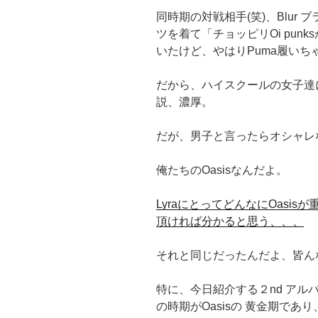
同時期の対戦相手(笑)、Blur
ツを着て「チョッピリOi pun
いたけど、やはりPuma履いち
だから、ハイスクールの女子達に
説、濃厚。
だが、男子と言ったらオシャレなB
俺たちのOasisなんだよ。
LyraにとってどんなにOasi
頂ければ分かると思う、、、
それと同じだったんだよ、皆ん
特に、今日紹介する２nd アルバム『(Wha
の時期がOasisの 黄金期で