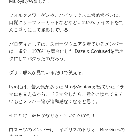
Malloysが監督した。
フォルクスワーゲンや、ハイソックスに短め短パンに、
口髭にサーファーカットなどなど…1970’s テイストをて
んこ盛りにして撮影している。
パロディとしては、スポーツウェアを着ているメンバー
は、多分、1976年を舞台にした Daze & Confusedを元ネ
タにしてパクッたのだろう。
ダサい服装が見ているだけで笑える。
Lyraには、昔人気があった MilaやAsuton が出ていたドラ
マにも見えるから、ドラマ化したら、意外と慣れて見て
いるとメンバー達が違和感なくなると思う。
それだけ、彼らがなりきっていたのかも！
白スーツのメンバーは、イギリスのトリオ、Bee Geesの