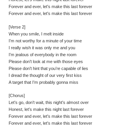
Forever and ever, let’s make this last forever
Forever and ever, let’s make this last forever
[Verse 2]
When you smile, I melt inside
I’m not worthy for a minute of your time
I really wish it was only me and you
I’m jealous of everybody in the room
Please don’t look at me with those eyes
Please don’t hint that you’re capable of lies
I dread the thought of our very first kiss
A target that I’m probably gonna miss
[Chorus]
Let’s go, don’t wait, this night’s almost over
Honest, let’s make this night last forever
Forever and ever, let’s make this last forever
Forever and ever, let’s make this last forever