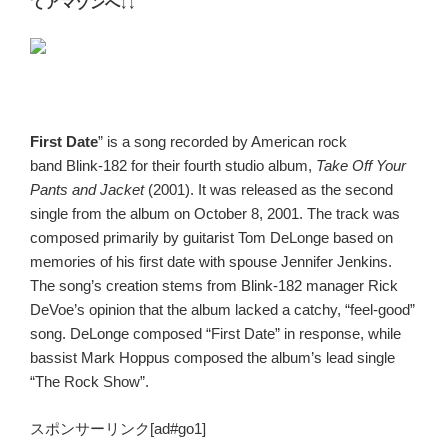
てアマゾンへ↓↓
First Date
” is a song recorded by American rock
band Blink-182 for their fourth studio album,
Take Off Your
Pants and Jacket
(2001). It was released as the second
single from the album on October 8, 2001. The track was
composed primarily by guitarist Tom DeLonge based on
memories of his first date with spouse Jennifer Jenkins.
The song’s creation stems from Blink-182 manager Rick
DeVoe’s opinion that the album lacked a catchy, “feel-good”
song. DeLonge composed “First Date” in response, while
bassist Mark Hoppus composed the album’s lead single
“The Rock Show”.
スポンサーリンク[ad#go1]