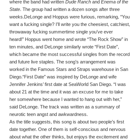
where the band had written
Dude Ranch
and
Enema of the
State
.
The group had written a dozen songs after three
weeks.DeLonge and Hoppus were furious, remarking, “You
want a fucking single? I’ll write you the cheesiest, catchiest,
throwaway fucking summertime single you’ve ever
heard!”
Hoppus went home and wrote “The Rock Show” in
ten minutes, and DeLonge similarly wrote “First Date”,
which became the most successful singles from the record
and future live staples. The song’s arrangement was
worked in the Famous Stars and Straps warehouse in San
Diego.
“First Date” was inspired by DeLonge and wife
Jennifer Jenkins’ first date at SeaWorld San Diego. “I was
about 21 at the time and it was an excuse for me to take
her somewhere because I wanted to hang out with her,”
said DeLonge. The track was written as a summary of
neurotic teen angst and awkwardness.
As the title suggests, this song is about two people’s first
date together. One of them is self-conscious and nervous
about what the other thinks, but enjoys the excitement and