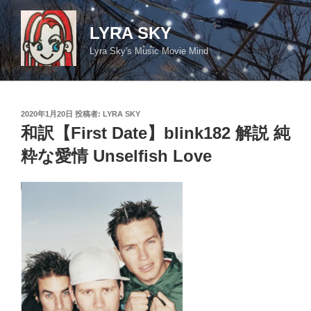
コ
ン
LYRA SKY
テ
Lyra Sky's Music Movie Mind
ン
ツ
へ
ス
投
2020年1月20日
投稿者:
LYRA SKY
キ
稿
和訳【First Date】blink182 解説 純
日:
ッ
粋な愛情 Unselfish Love
プ