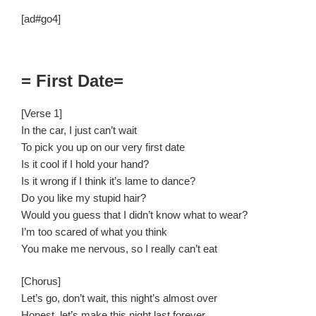
[ad#go4]
= First Date=
[Verse 1]
In the car, I just can’t wait
To pick you up on our very first date
Is it cool if I hold your hand?
Is it wrong if I think it’s lame to dance?
Do you like my stupid hair?
Would you guess that I didn’t know what to wear?
I’m too scared of what you think
You make me nervous, so I really can’t eat
[Chorus]
Let’s go, don’t wait, this night’s almost over
Honest, let’s make this night last forever