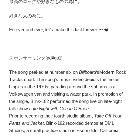
最高のロックや好きなものの為に。
好きな人の為に。
Forever and ever, let’s make this last forever 〜 ❤️
スポンサーリンク[ad#go1]
The song peaked at number six on
Billboard
‘s
Modern Rock
Tracks chart. The song’s music video depicts the trio as
hippies in the 1970s, parading around the suburbs in a
Volkswagen van and visiting a water park. In promotion of
the single, Blink-182 performed the song live on late-night
talk show
Late Night with Conan O’Brien
.
Prior to recording their fourth studio album,
Take Off Your
Pants and Jacket
, Blink-182 recorded demos at DML
Studios, a small practice studio in Escondido, California,