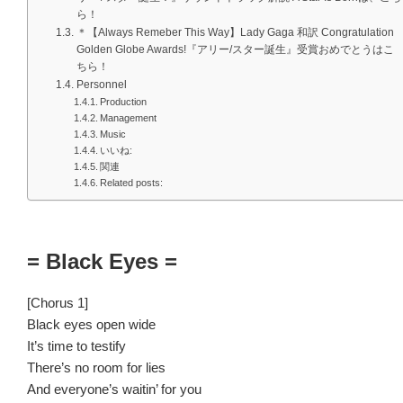
ら！
＊【Always Remeber This Way】Lady Gaga 和訳 Congratulation
Golden Globe Awards!『アリー/スター誕生』受賞おめでとうはこ
ちら！
Personnel
Production
Management
Music
いいね:
関連
Related posts:
= Black Eyes =
[Chorus 1]
Black eyes open wide
It’s time to testify
There’s no room for lies
And everyone’s waitin’ for you