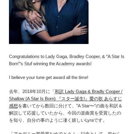
Congratulations to Lady Gaga, Bradley Cooper, & “A Star Is
Born”‘s Stuf winning the Academy awards!
I believe your tune get award all the time!
去年、2018年10月に「
和訳 Lady Gaga & Bradly Cooper /
Shallow (A Star Is Born) 『スター誕生!』愛の歌 あらすじ
感想
を書いてから数回に分けて、”A Star〜”の曲を和訳＆
解説して応援していたから、今回の楽曲賞を受賞したの
を知り、自分の事のように凄く嬉しいLyraです。
「アカデミー賞受賞おめでとう！」記念として、前から