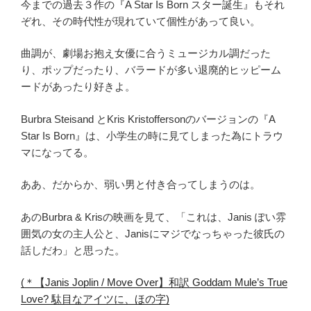
今までの過去３作の『A Star Is Born スター誕生』もそれ
ぞれ、その時代性が現れていて個性があって良い。
曲調が、劇場お抱え女優に合うミュージカル調だった
り、ポップだったり、バラードが多い退廃的ヒッピーム
ードがあったり好きよ。
Burbra Steisand とKris Kristoffersonのバージョンの『A
Star Is Born』は、小学生の時に見てしまった為にトラウ
マになってる。
ああ、だからか、弱い男と付き合ってしまうのは。
あのBurbra & Krisの映画を見て、「これは、Janis ぽい雰
囲気の女の主人公と、Janisにマジでなっちゃった彼氏の
話しだわ」と思った。
(＊【Janis Joplin / Move Over】和訳 Goddam Mule’s True
Love? 駄目なアイツに、ほの字)