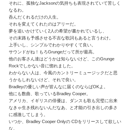
それに、孤独なJacksonの気持ちも表現されていて苦しく
なるわ。
呑んだくれるだけの人生。
それを変えてくれたのはアリーだ。
夢を追いかけていく2人の希望が書かれているし、
その末路も予感させる不吉な歌詞もあると言うわけ。
上手いし、シンプルでわかりやすくて良い。
サウンドがね！もろGrungeだって所が最高。
他のお客さん達はどうかは知らないけど、このGrunge
Rockでしかない音に惚れました。
わからない人は、今風のカントリーミュージックだと思
うかもしれないけど、それで良い。
Bradleyの優しい声が皆んなに届くのならばOKよ。
他にも数曲、歌っているBradley Cooper。
アメリカ、イギリスの俳優は、ダンスも歌も完璧に出来
なきゃ生き残れないんだなあ、と才能の引き出しの多さ
に感激してしまう。
いつか、Bradley Cooper Onlyの CDをリリースして欲しい
な。