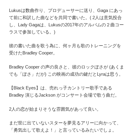
Lukusは数曲作り、プロデューサーに送り、Gaga にあっ
て前に和訳した曲などを共同で書いた。( 2人は意気投合
し、Lady Gagaは、Lukusの2017年のアルバムの２曲コー
ラスで参加している。)
彼の書いた曲を歌う為に、何ヶ月も歌のトレーニングを
受けたBradley Cooper。
Bradley Cooper の声の良さと、彼のロックぽさが (あくま
でも「ぽさ」だが) この映画の成功の鍵だとLyraは思う。
【Black Eyes】は、売れっ子カントリー歌手である
Bradley 演じるJackson がコンサート会場で歌う曲だ。
2人の恋が始まりそうな雰囲気があって良い。
まだ世に出ていないスターを夢見るアリーに向かって、
「勇気出して歌えよ！」と言っているみたいでしょ。