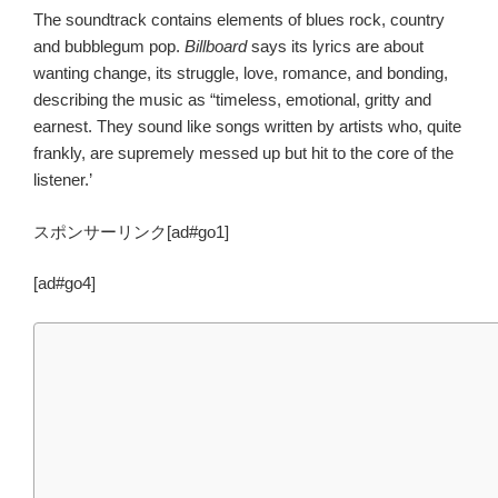
The soundtrack contains elements of blues rock, country
and bubblegum pop.
Billboard
says its lyrics are about
wanting change, its struggle, love, romance, and bonding,
describing the music as “timeless, emotional, gritty and
earnest. They sound like songs written by artists who, quite
frankly, are supremely messed up but hit to the core of the
listener.’
スポンサーリンク[ad#go1]
[ad#go4]