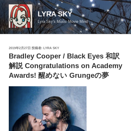
コ
ン
LYRA SKY
テ
Lyra Sky's Music Movie Mind
ン
ツ
へ
ス
投
2019年2月27日
投稿者:
LYRA SKY
キ
稿
Bradley Cooper / Black Eyes 和訳
日:
ッ
解説 Congratulations on Academy
プ
Awards! 醒めない Grungeの夢