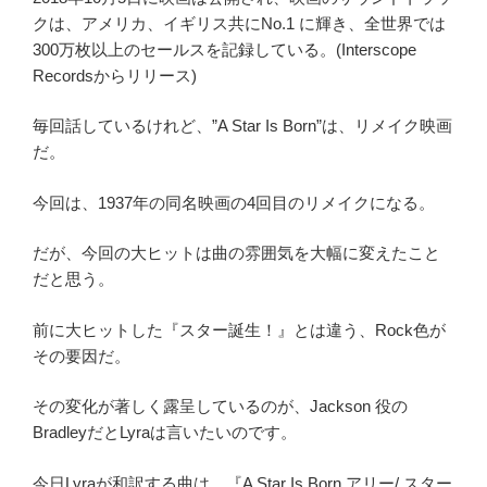
クは、アメリカ、イギリス共にNo.1 に輝き、全世界では
300万枚以上のセールスを記録している。(Interscope
Recordsからリリース)
毎回話しているけれど、”A Star Is Born”は、リメイク映画
だ。
今回は、1937年の同名映画の4回目のリメイクになる。
だが、今回の大ヒットは曲の雰囲気を大幅に変えたこと
だと思う。
前に大ヒットした『スター誕生！』とは違う、Rock色が
その要因だ。
その変化が著しく露呈しているのが、Jackson 役の
BradleyだとLyraは言いたいのです。
今日Lyraが和訳する曲は、『A Star Is Born アリー/ スター