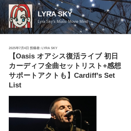
コ
ン
LYRA SKY
テ
Lyra Sky's Music Movie Mind
ン
ツ
へ
ス
投
2025年7月4日
投稿者:
LYRA SKY
キ
稿
【Oasis オアシス復活ライブ 初日
日:
ッ
カーディフ全曲セットリスト+感想
プ
サポートアクトも】Cardiff’s Set
List