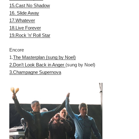
15.Cast No Shadow
16. Slide Away
17.Whatever
18.Live Forever
19.Rock ’n’ Roll Star
Encore
1.
The Masterplan (sung by Noel)
2.Don’t Look Back in Anger
(sung by Noel)
3.
Champagne Supernova