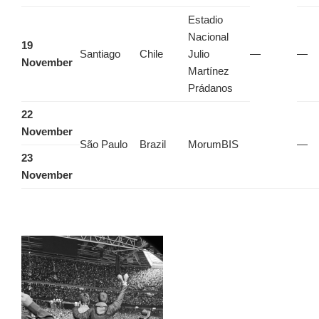
Estadio
Nacional
19
Santiago
Chile
Julio
—
—
November
Martínez
Prádanos
22
November
São Paulo
Brazil
MorumBIS
—
23
November