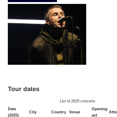
Tour dates
List of 2025 concerts
Date
Opening
City
Country
Venue
Att
(2025)
act