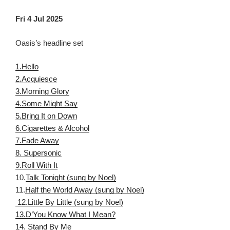
Fri 4 Jul 2025
Oasis’s headline set
1.Hello
2.Acquiesce
3.Morning Glory
4.Some Might Say
5.Bring It on Down
6.Cigarettes & Alcohol
7.Fade Away
8. Supersonic
9.Roll With It
10.
Talk Tonight (sung
by Noel)
11.
Half the World Away (sung by Noel)
12.Little By Little (sung by Noel)
13.D’You Know What I Mean?
14. Stand By Me