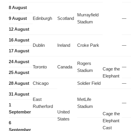
8 August
Murrayfield
9 August
Edinburgh
Scotland
—
Stadium
12 August
16 August
Dublin
Ireland
Croke Park
—
17 August
24 August
Rogers
Toronto
Canada
—
Cage the
Stadium
25 August
Elephant
28 August
Chicago
Soldier Field
—
31 August
East
MetLife
—
1
Rutherford
Stadium
September
United
Cage the
States
Elephant
6
Cast
September