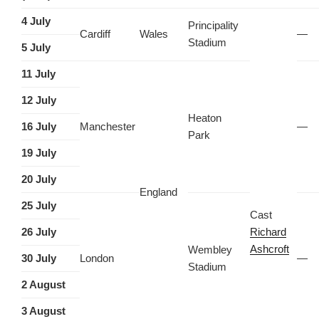
4 July
Principality
Cardiff
Wales
—
Stadium
5 July
11 July
12 July
Heaton
16 July
Manchester
—
Park
19 July
20 July
England
25 July
Cast
26 July
Richard
Ashcroft
Wembley
30 July
London
—
Stadium
2 August
3 August