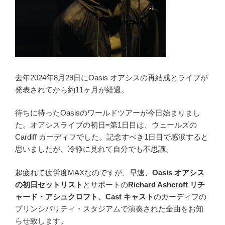
去年2024年8月29日にOasis オアシスの再結成とライブが
発表されてから約11ヶ月が経過。
待ちに待ったOasisのワールドツアーが今日始まりまし
た。オアシスライブの初日=第1日目は、ウェールズの
Cardiff カーディフでした。記念すべき1日目で感涙すると
思いましたが、冷静に見れて自分でも不思議。
超疲れて疲労度MAXなのですが、早速、
Oasis オアシス
の初日セットリスト
とサポートの
Richard Ashcroft リチ
ャード・アシュクロフト、Cast キャスト
のカーディフの
プリンシパリティ・スタジアムで演奏された全曲をお知
らせ致します。